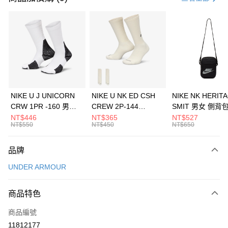
信用卡分期付款
3 期 0 利率 每期
NT$1,660
21家銀行
合作金庫商業銀行
第一商業銀行
LINE Pay
華南商業銀行
彰化商業銀行
Apple Pay
上海商業儲蓄銀行
台北富邦商業銀行
國泰世華商業銀行
兆豐國際商業銀行
悠遊付
臺灣中小企業銀行
台中商業銀行
NIKE U J UNICORN
NIKE U NK ED CSH
NIKE NK HERIT
匯豐（台灣）商業銀行
華泰商業銀行
CRW 1PR -160 男女
CREW 2P-144
SMIT 男女 側背
全盈+PAY
聯邦商業銀行
遠東國際商業銀行
中統襪 FZ3393100
EMBRDY 男女 短統襪
BA5871010
NT$446
NT$365
NT$527
元大商業銀行
永豐商業銀行
NT$550
NT$450
NT$650
AFTEE先享後付
FZ3073133
玉山商業銀行
星展（台灣）商業銀行
相關說明
台新國際商業銀行
中國信託商業銀行
品牌
【關於「AFTEE先享後付」】
台灣樂天信用卡公司
AFTEE先享後付是「在收到商品之後才付款」的支付方式。 讓您購物簡單
運送方式
UNDER ARMOUR
便利好安心！
１．簡單：不需註冊會員、不需綁卡、不需儲值。
7-11取貨(快速到店)
２．便利：只要手機號碼，簡訊認證，即可結帳。
商品特色
每筆NT$100，滿NT$1,500(含以上)免運費
３．安心：先確認商品／服務後，再付款。
商品編號
宅配
【「AFTEE先享後付」結帳流程】
１．於結帳方式選擇「AFTEE先享後付」後，將跳轉至「AFTEE先享後付」
11812177
每筆NT$100，滿NT$1,500(含以上)免運費