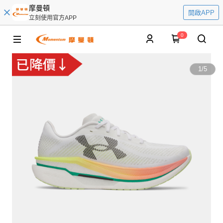
摩曼頓
開啟APP
立刻使用官方APP
0
1
/
5