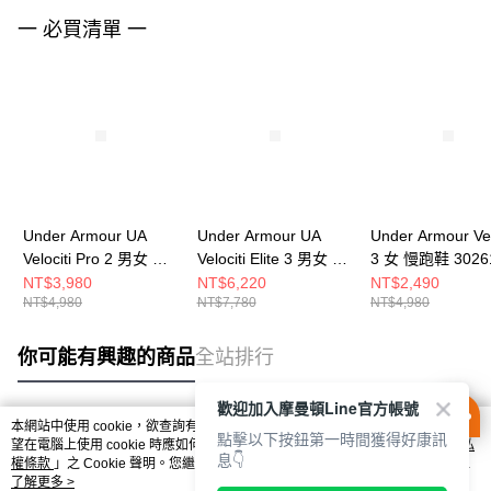
一 必買清單 一
Under Armour UA
Under Armour UA
Under Armour Vel
Velociti Pro 2 男女 競
Velociti Elite 3 男女 競
3 女 慢跑鞋 3026
速跑鞋 6005378-001
速跑鞋 6005377-002
105
NT$3,980
NT$6,220
NT$2,490
NT$4,980
NT$7,780
NT$4,980
你可能有興趣的商品
全站排行
歡迎加入摩曼頓Line官方帳號
本網站中使用 cookie，欲查詢有關本網站使用 cookie 方式之詳情，及若您不希
點擊以下按鈕第一時間獲得好康訊
熱門標籤
望在電腦上使用 cookie 時應如何變更電腦的 cookie 設定，請參閱本網站「
隱私
息👇
權條款
」之 Cookie 聲明。您繼續使用本網站即表示您同意本公司得按本網站使
用條款之 Cookie 聲明使用 cookie。
了解更多 >