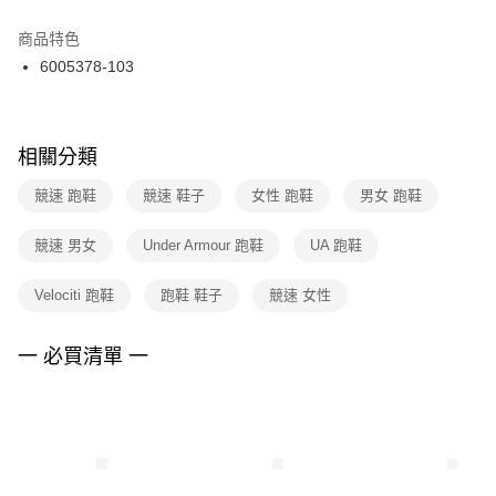
結帳頁面，進行簡訊認證並確認金額後，即可完成結帳。
２．訂單成立數日內，您將收到繳費通知簡訊。
商品特色
付款後門市自取
３．收到繳費通知簡訊後14天內，點擊此簡訊中的連結，可透過四大超商／
6005378-103
每筆NT$100，滿NT$1,500(含以上)免運費
ATM／網路銀行／等多元方式進行付款，方視為交易完成。
※ 請注意：結帳手續完成當下不需立刻繳費，但若您需要取消訂單，請聯絡
購買商品的店家。未經商家同意取消之訂單仍視為有效，需透過AFTEE先享
後付繳納相關費用。
※ 交易是否成功請以「AFTEE先享後付 」之結帳頁面顯示為準，若有關於
相關分類
是否繳費成功／繳費後需取消欲退款等相關疑問，請聯繫「AFTEE先享後付
客戶支援中心」
https://netprotections.freshdesk.com/support/home
競速 跑鞋
競速 鞋子
女性 跑鞋
男女 跑鞋
【注意事項】
競速 男女
Under Armour 跑鞋
UA 跑鞋
１．透過由恩沛科技股份有限公司提供之「AFTEE先享後付」服務完成之交
易，需依本服務之必要範圍內提供個人資料，並將交易相關給付款項請求債
權轉讓予恩沛科技股份有限公司。
Velociti 跑鞋
跑鞋 鞋子
競速 女性
２．關於個人資料處理事宜，請瀏覽以下網址：
https://aftee.tw/terms/#terms3
３．未成年的使用者請事先徵得法定代理人或監護人之同意方可使用
一 必買清單 一
「AFTEE先享後付」，若未經同意申辦者引起之損失，本公司不負相關責
任。
４．使用「AFTEE先享後付」時，將依據個別帳號之用戶狀況，依本公司即
時審查核予不同之上限額度；若仍有額度不足之情形，本公司將視審查結果
請求用戶進行身份認證。
５．嚴禁一人註冊多個帳號或使用他人資訊註冊。若發現惡意使用之情形，
恩沛科技股份有限公司將有權停止該用戶之使用額度並採取法律行動。