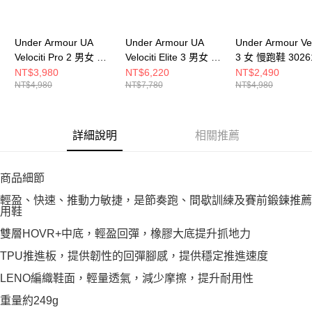
Under Armour UA
Under Armour UA
Under Armour Vel
Velociti Pro 2 男女 競
Velociti Elite 3 男女 競
3 女 慢跑鞋 3026
速跑鞋 6005378-001
速跑鞋 6005377-002
105
NT$3,980
NT$6,220
NT$2,490
NT$4,980
NT$7,780
NT$4,980
詳細說明
相關推薦
商品細節
輕盈、快速、推動力敏捷，是節奏跑、間歇訓練及賽前鍛鍊推薦
用鞋
雙層HOVR+中底，輕盈回彈，橡膠大底提升抓地力
TPU推進板，提供韌性的回彈腳感，提供穩定推進速度
LENO編織鞋面，輕量透氣，減少摩擦，提升耐用性
重量約249g