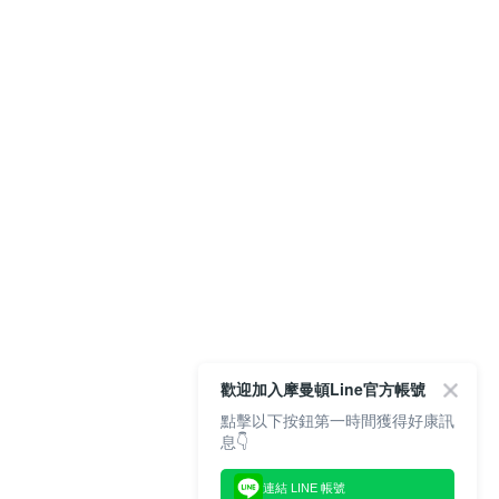
歡迎加入摩曼頓Line官方帳號
點擊以下按鈕第一時間獲得好康訊
息👇
連結 LINE 帳號