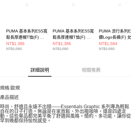
PUMA 基本系列ESS寬
PUMA 基本系列ESS寬
PUMA 流行系列E
鬆長厚連帽T恤(F) 女
鬆長厚連帽T恤(F) 女
鑽Logo長褲(F) 
其他長袖WATER
其他長袖WATER
褲 63456701
NT$1,386
NT$1,386
NT$1,584
NT$1,980
NT$1,980
NT$1,980
68539896
68539801
詳細說明
相關推薦
規格:歐規
產品描述
時尚、舒適且永遠不出錯——Essentials Graphic 系列專為輕鬆
自在的日子打造。無論是在家放鬆、外出喝咖啡，還是四處走
動，這些單品都完美平衡了舒適與風格。簡約、多功能，讓你從
早到晚都保持愉悅感受。