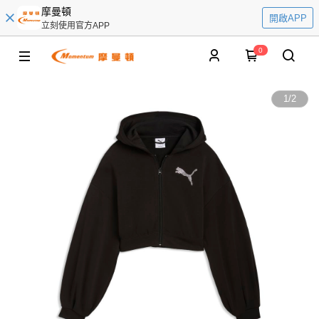
摩曼頓
開啟APP
立刻使用官方APP
0
1
/
2