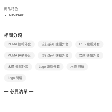
結帳頁面，進行簡訊認證並確認金額後，即可完成結帳。
２．訂單成立數日內，您將收到繳費通知簡訊。
商品特色
付款後門市自取
３．收到繳費通知簡訊後14天內，點擊此簡訊中的連結，可透過四大超商／
63539401
每筆NT$100，滿NT$1,500(含以上)免運費
ATM／網路銀行／等多元方式進行付款，方視為交易完成。
※ 請注意：結帳手續完成當下不需立刻繳費，但若您需要取消訂單，請聯絡
購買商品的店家。未經商家同意取消之訂單仍視為有效，需透過AFTEE先享
後付繳納相關費用。
※ 交易是否成功請以「AFTEE先享後付 」之結帳頁面顯示為準，若有關於
相關分類
是否繳費成功／繳費後需取消欲退款等相關疑問，請聯繫「AFTEE先享後付
客戶支援中心」
https://netprotections.freshdesk.com/support/home
PUMA 連帽外套
流行系列 連帽外套
ESS 連帽外套
【注意事項】
PUMA 運動外套
流行系列 運動外套
女款 連帽外套
１．透過由恩沛科技股份有限公司提供之「AFTEE先享後付」服務完成之交
易，需依本服務之必要範圍內提供個人資料，並將交易相關給付款項請求債
權轉讓予恩沛科技股份有限公司。
水鑽 連帽外套
Logo 連帽外套
水鑽 閃耀
２．關於個人資料處理事宜，請瀏覽以下網址：
https://aftee.tw/terms/#terms3
Logo 閃耀
３．未成年的使用者請事先徵得法定代理人或監護人之同意方可使用
「AFTEE先享後付」，若未經同意申辦者引起之損失，本公司不負相關責
任。
一 必買清單 一
４．使用「AFTEE先享後付」時，將依據個別帳號之用戶狀況，依本公司即
時審查核予不同之上限額度；若仍有額度不足之情形，本公司將視審查結果
請求用戶進行身份認證。
５．嚴禁一人註冊多個帳號或使用他人資訊註冊。若發現惡意使用之情形，
恩沛科技股份有限公司將有權停止該用戶之使用額度並採取法律行動。