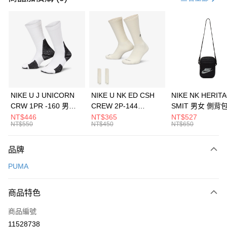
信用卡分期付款
3 期 0 利率 每期
NT$760
21家銀行
合作金庫商業銀行
第一商業銀行
LINE Pay
華南商業銀行
彰化商業銀行
Apple Pay
上海商業儲蓄銀行
台北富邦商業銀行
國泰世華商業銀行
兆豐國際商業銀行
悠遊付
臺灣中小企業銀行
台中商業銀行
NIKE U J UNICORN
NIKE U NK ED CSH
NIKE NK HERIT
匯豐（台灣）商業銀行
華泰商業銀行
CRW 1PR -160 男女
CREW 2P-144
SMIT 男女 側背
全盈+PAY
聯邦商業銀行
遠東國際商業銀行
中統襪 FZ3393100
EMBRDY 男女 短統襪
BA5871010
NT$446
NT$365
NT$527
元大商業銀行
永豐商業銀行
NT$550
NT$450
NT$650
AFTEE先享後付
FZ3073133
玉山商業銀行
星展（台灣）商業銀行
相關說明
台新國際商業銀行
中國信託商業銀行
品牌
【關於「AFTEE先享後付」】
台灣樂天信用卡公司
AFTEE先享後付是「在收到商品之後才付款」的支付方式。 讓您購物簡單
運送方式
PUMA
便利好安心！
１．簡單：不需註冊會員、不需綁卡、不需儲值。
7-11取貨(快速到店)
２．便利：只要手機號碼，簡訊認證，即可結帳。
商品特色
每筆NT$100，滿NT$1,500(含以上)免運費
３．安心：先確認商品／服務後，再付款。
商品編號
宅配
【「AFTEE先享後付」結帳流程】
１．於結帳方式選擇「AFTEE先享後付」後，將跳轉至「AFTEE先享後付」
11528738
每筆NT$100，滿NT$1,500(含以上)免運費