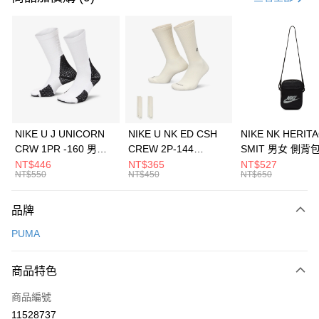
信用卡分期付款
3 期 0 利率 每期
NT$760
21家銀行
合作金庫商業銀行
第一商業銀行
LINE Pay
華南商業銀行
彰化商業銀行
Apple Pay
上海商業儲蓄銀行
台北富邦商業銀行
國泰世華商業銀行
兆豐國際商業銀行
悠遊付
臺灣中小企業銀行
台中商業銀行
NIKE U J UNICORN
NIKE U NK ED CSH
NIKE NK HERIT
匯豐（台灣）商業銀行
華泰商業銀行
CRW 1PR -160 男女
CREW 2P-144
SMIT 男女 側背
全盈+PAY
聯邦商業銀行
遠東國際商業銀行
中統襪 FZ3393100
EMBRDY 男女 短統襪
BA5871010
NT$446
NT$365
NT$527
元大商業銀行
永豐商業銀行
NT$550
NT$450
NT$650
AFTEE先享後付
FZ3073133
玉山商業銀行
星展（台灣）商業銀行
相關說明
台新國際商業銀行
中國信託商業銀行
品牌
【關於「AFTEE先享後付」】
台灣樂天信用卡公司
AFTEE先享後付是「在收到商品之後才付款」的支付方式。 讓您購物簡單
運送方式
PUMA
便利好安心！
１．簡單：不需註冊會員、不需綁卡、不需儲值。
7-11取貨(快速到店)
２．便利：只要手機號碼，簡訊認證，即可結帳。
商品特色
每筆NT$100，滿NT$1,500(含以上)免運費
３．安心：先確認商品／服務後，再付款。
商品編號
宅配
【「AFTEE先享後付」結帳流程】
１．於結帳方式選擇「AFTEE先享後付」後，將跳轉至「AFTEE先享後付」
11528737
每筆NT$100，滿NT$1,500(含以上)免運費