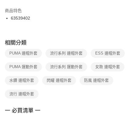
結帳頁面，進行簡訊認證並確認金額後，即可完成結帳。
２．訂單成立數日內，您將收到繳費通知簡訊。
商品特色
付款後門市自取
３．收到繳費通知簡訊後14天內，點擊此簡訊中的連結，可透過四大超商／
63539402
每筆NT$100，滿NT$1,500(含以上)免運費
ATM／網路銀行／等多元方式進行付款，方視為交易完成。
※ 請注意：結帳手續完成當下不需立刻繳費，但若您需要取消訂單，請聯絡
購買商品的店家。未經商家同意取消之訂單仍視為有效，需透過AFTEE先享
後付繳納相關費用。
※ 交易是否成功請以「AFTEE先享後付 」之結帳頁面顯示為準，若有關於
相關分類
是否繳費成功／繳費後需取消欲退款等相關疑問，請聯繫「AFTEE先享後付
客戶支援中心」
https://netprotections.freshdesk.com/support/home
PUMA 連帽外套
流行系列 連帽外套
ESS 連帽外套
【注意事項】
PUMA 運動外套
流行系列 運動外套
女款 連帽外套
１．透過由恩沛科技股份有限公司提供之「AFTEE先享後付」服務完成之交
易，需依本服務之必要範圍內提供個人資料，並將交易相關給付款項請求債
權轉讓予恩沛科技股份有限公司。
水鑽 連帽外套
閃耀 連帽外套
防風 連帽外套
２．關於個人資料處理事宜，請瀏覽以下網址：
https://aftee.tw/terms/#terms3
流行 連帽外套
３．未成年的使用者請事先徵得法定代理人或監護人之同意方可使用
「AFTEE先享後付」，若未經同意申辦者引起之損失，本公司不負相關責
任。
一 必買清單 一
４．使用「AFTEE先享後付」時，將依據個別帳號之用戶狀況，依本公司即
時審查核予不同之上限額度；若仍有額度不足之情形，本公司將視審查結果
請求用戶進行身份認證。
５．嚴禁一人註冊多個帳號或使用他人資訊註冊。若發現惡意使用之情形，
恩沛科技股份有限公司將有權停止該用戶之使用額度並採取法律行動。