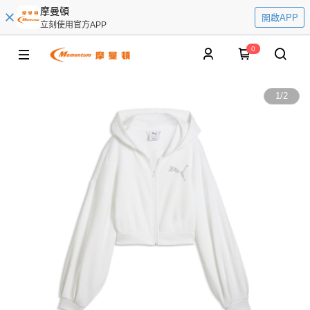
摩曼頓
開啟APP
立刻使用官方APP
0
1
/
2