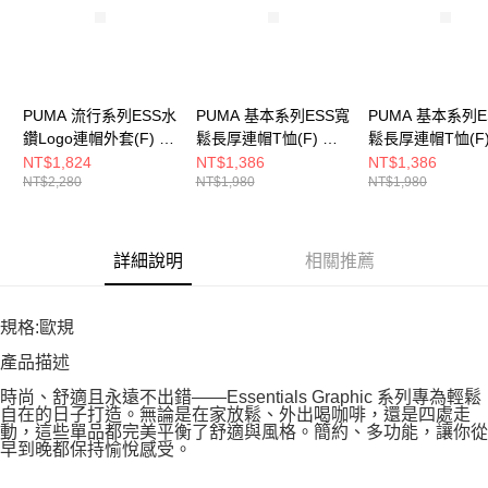
PUMA 流行系列ESS水
PUMA 基本系列ESS寬
PUMA 基本系列E
鑽Logo連帽外套(F) 女
鬆長厚連帽T恤(F) 女
鬆長厚連帽T恤(F)
其他外套 63539401
其他長袖WATER
其他長袖WATER
NT$1,824
NT$1,386
NT$1,386
NT$2,280
NT$1,980
NT$1,980
68539896
68539801
詳細說明
相關推薦
規格:歐規
產品描述
時尚、舒適且永遠不出錯——Essentials Graphic 系列專為輕鬆
自在的日子打造。無論是在家放鬆、外出喝咖啡，還是四處走
動，這些單品都完美平衡了舒適與風格。簡約、多功能，讓你從
早到晚都保持愉悅感受。