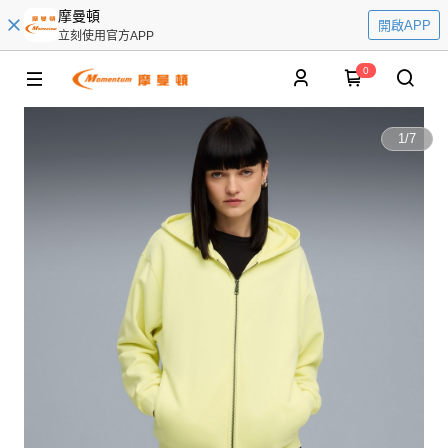
摩曼頓
開啟APP
立刻使用官方APP
0
1
/
7