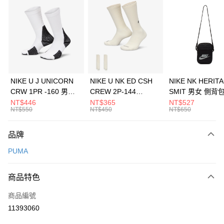
信用卡分期付款
3 期 0 利率 每期
NT$1,193
21家銀行
合作金庫商業銀行
第一商業銀行
LINE Pay
華南商業銀行
彰化商業銀行
Apple Pay
上海商業儲蓄銀行
台北富邦商業銀行
國泰世華商業銀行
兆豐國際商業銀行
悠遊付
臺灣中小企業銀行
台中商業銀行
NIKE U J UNICORN
NIKE U NK ED CSH
NIKE NK HERIT
匯豐（台灣）商業銀行
華泰商業銀行
CRW 1PR -160 男女
CREW 2P-144
SMIT 男女 側背
全盈+PAY
聯邦商業銀行
遠東國際商業銀行
中統襪 FZ3393100
EMBRDY 男女 短統襪
BA5871010
NT$446
NT$365
NT$527
元大商業銀行
永豐商業銀行
NT$550
NT$450
NT$650
AFTEE先享後付
FZ3073133
玉山商業銀行
星展（台灣）商業銀行
相關說明
台新國際商業銀行
中國信託商業銀行
品牌
【關於「AFTEE先享後付」】
台灣樂天信用卡公司
AFTEE先享後付是「在收到商品之後才付款」的支付方式。 讓您購物簡單
運送方式
PUMA
便利好安心！
１．簡單：不需註冊會員、不需綁卡、不需儲值。
7-11取貨(快速到店)
２．便利：只要手機號碼，簡訊認證，即可結帳。
商品特色
每筆NT$100，滿NT$1,500(含以上)免運費
３．安心：先確認商品／服務後，再付款。
商品編號
宅配
【「AFTEE先享後付」結帳流程】
１．於結帳方式選擇「AFTEE先享後付」後，將跳轉至「AFTEE先享後付」
11393060
每筆NT$100，滿NT$1,500(含以上)免運費
結帳頁面，進行簡訊認證並確認金額後，即可完成結帳。