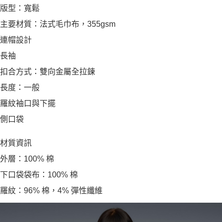
版型：寬鬆
主要材質：法式毛巾布，355gsm
連帽設計
長袖
扣合方式：雙向金屬全拉鍊
長度：一般
羅紋袖口與下擺
側口袋
材質資訊
外層：100% 棉
下口袋袋布：100% 棉
羅紋：96% 棉，4% 彈性纖維