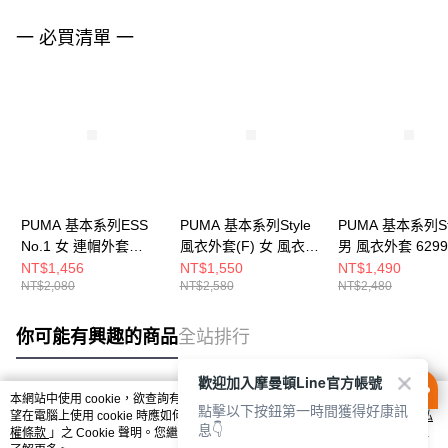
一 必買清單 一
PUMA 基本系列ESS
PUMA 基本系列Style
PUMA 基本系列St
No.1 女 連帽外套
風衣外套(F) 女 風衣外
男 風衣外套 6299
68240004
套 62991001
NT$1,456
NT$1,550
NT$1,490
NT$2,080
NT$2,580
NT$2,480
你可能有興趣的商品
全站排行
歡迎加入摩曼頓Line官方帳號
本網站中使用 cookie，欲查詢有關本網站使用 cookie 方式之詳情，及若您不希
點擊以下按鈕第一時間獲得好康訊
熱門標籤
望在電腦上使用 cookie 時應如何變更電腦的 cookie 設定，請參閱本網站「
隱私
息👇
權條款
」之 Cookie 聲明。您繼續使用本網站即表示您同意本公司得按本網站使