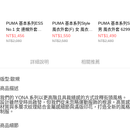
PUMA 基本系列ESS
PUMA 基本系列Style
PUMA 基本系列St
No.1 女 連帽外套
風衣外套(F) 女 風衣外
男 風衣外套 6299
68240004
套 62991001
NT$1,456
NT$1,550
NT$1,490
NT$2,080
NT$2,580
NT$2,480
詳細說明
相關推薦
版型:歐規
商品描述
我們的 YONA 系列以更高階且具裁縫感的方式詮釋街頭風格。
設計雖然受時尚啟發，但我們從未忽略運動服飾的根源。高質感
材質與多層次紋理結合金屬感細節與滿版印花，打造全新的風格
制服。
商品細節