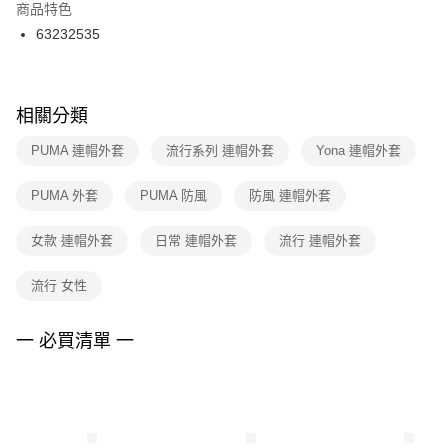
２．訂單成立數日內，您將收到繳費通知簡訊。
商品特色
付款後門市自取
３．收到繳費通知簡訊後14天內，點擊此簡訊中的連結，可透過四大超商／
63232535
每筆NT$100，滿NT$1,500(含以上)免運費
ATM／網路銀行／等多元方式進行付款，方視為交易完成。
※ 請注意：結帳手續完成當下不需立刻繳費，但若您需要取消訂單，請聯絡
購買商品的店家。未經商家同意取消之訂單仍視為有效，需透過AFTEE先享
後付繳納相關費用。
※ 交易是否成功請以「AFTEE先享後付 」之結帳頁面顯示為準，若有關於
相關分類
是否繳費成功／繳費後需取消欲退款等相關疑問，請聯繫「AFTEE先享後付
客戶支援中心」
https://netprotections.freshdesk.com/support/home
PUMA 連帽外套
流行系列 連帽外套
Yona 連帽外套
【注意事項】
PUMA 外套
PUMA 防風
防風 連帽外套
１．透過由恩沛科技股份有限公司提供之「AFTEE先享後付」服務完成之交
易，需依本服務之必要範圍內提供個人資料，並將交易相關給付款項請求債
權轉讓予恩沛科技股份有限公司。
女款 連帽外套
日常 連帽外套
流行 連帽外套
２．關於個人資料處理事宜，請瀏覽以下網址：
https://aftee.tw/terms/#terms3
流行 女性
３．未成年的使用者請事先徵得法定代理人或監護人之同意方可使用
「AFTEE先享後付」，若未經同意申辦者引起之損失，本公司不負相關責
任。
一 必買清單 一
４．使用「AFTEE先享後付」時，將依據個別帳號之用戶狀況，依本公司即
時審查核予不同之上限額度；若仍有額度不足之情形，本公司將視審查結果
請求用戶進行身份認證。
５．嚴禁一人註冊多個帳號或使用他人資訊註冊。若發現惡意使用之情形，
恩沛科技股份有限公司將有權停止該用戶之使用額度並採取法律行動。