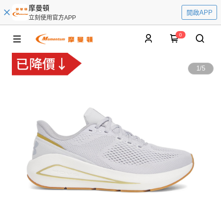
摩曼頓
開啟APP
立刻使用官方APP
0
1
/
5