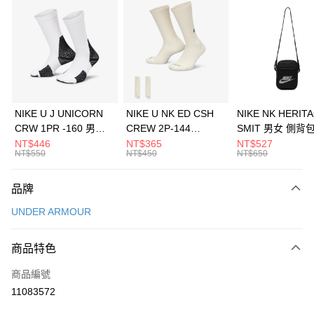
信用卡分期付款
3 期 0 利率 每期
NT$1,326
21家銀行
合作金庫商業銀行
第一商業銀行
LINE Pay
華南商業銀行
彰化商業銀行
Apple Pay
上海商業儲蓄銀行
台北富邦商業銀行
國泰世華商業銀行
兆豐國際商業銀行
悠遊付
臺灣中小企業銀行
台中商業銀行
NIKE U J UNICORN
NIKE U NK ED CSH
NIKE NK HERIT
匯豐（台灣）商業銀行
華泰商業銀行
CRW 1PR -160 男女
CREW 2P-144
SMIT 男女 側背
全盈+PAY
聯邦商業銀行
遠東國際商業銀行
中統襪 FZ3393100
EMBRDY 男女 短統襪
BA5871010
NT$446
NT$365
NT$527
元大商業銀行
永豐商業銀行
NT$550
NT$450
NT$650
AFTEE先享後付
FZ3073133
玉山商業銀行
星展（台灣）商業銀行
相關說明
台新國際商業銀行
中國信託商業銀行
品牌
【關於「AFTEE先享後付」】
台灣樂天信用卡公司
AFTEE先享後付是「在收到商品之後才付款」的支付方式。 讓您購物簡單
運送方式
UNDER ARMOUR
便利好安心！
１．簡單：不需註冊會員、不需綁卡、不需儲值。
7-11取貨(快速到店)
２．便利：只要手機號碼，簡訊認證，即可結帳。
商品特色
每筆NT$100，滿NT$1,500(含以上)免運費
３．安心：先確認商品／服務後，再付款。
商品編號
宅配
【「AFTEE先享後付」結帳流程】
１．於結帳方式選擇「AFTEE先享後付」後，將跳轉至「AFTEE先享後付」
11083572
每筆NT$100，滿NT$1,500(含以上)免運費
結帳頁面，進行簡訊認證並確認金額後，即可完成結帳。