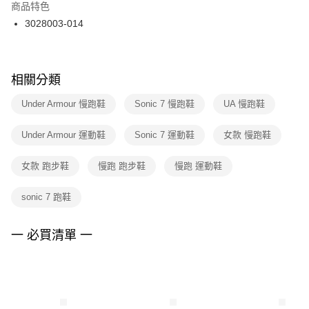
２．訂單成立數日內，您將收到繳費通知簡訊。
商品特色
付款後門市自取
３．收到繳費通知簡訊後14天內，點擊此簡訊中的連結，可透過四大超商／
3028003-014
每筆NT$100，滿NT$1,500(含以上)免運費
ATM／網路銀行／等多元方式進行付款，方視為交易完成。
※ 請注意：結帳手續完成當下不需立刻繳費，但若您需要取消訂單，請聯絡
購買商品的店家。未經商家同意取消之訂單仍視為有效，需透過AFTEE先享
後付繳納相關費用。
※ 交易是否成功請以「AFTEE先享後付 」之結帳頁面顯示為準，若有關於
相關分類
是否繳費成功／繳費後需取消欲退款等相關疑問，請聯繫「AFTEE先享後付
客戶支援中心」
https://netprotections.freshdesk.com/support/home
Under Armour 慢跑鞋
Sonic 7 慢跑鞋
UA 慢跑鞋
【注意事項】
Under Armour 運動鞋
Sonic 7 運動鞋
女款 慢跑鞋
１．透過由恩沛科技股份有限公司提供之「AFTEE先享後付」服務完成之交
易，需依本服務之必要範圍內提供個人資料，並將交易相關給付款項請求債
權轉讓予恩沛科技股份有限公司。
女款 跑步鞋
慢跑 跑步鞋
慢跑 運動鞋
２．關於個人資料處理事宜，請瀏覽以下網址：
https://aftee.tw/terms/#terms3
sonic 7 跑鞋
３．未成年的使用者請事先徵得法定代理人或監護人之同意方可使用
「AFTEE先享後付」，若未經同意申辦者引起之損失，本公司不負相關責
任。
一 必買清單 一
４．使用「AFTEE先享後付」時，將依據個別帳號之用戶狀況，依本公司即
時審查核予不同之上限額度；若仍有額度不足之情形，本公司將視審查結果
請求用戶進行身份認證。
５．嚴禁一人註冊多個帳號或使用他人資訊註冊。若發現惡意使用之情形，
恩沛科技股份有限公司將有權停止該用戶之使用額度並採取法律行動。