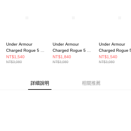
Under Armour
Under Armour
Under Armour
Charged Rogue 5 男
Charged Rogue 5 女
Charged Rogue 
慢跑鞋 3028256-101
跑步鞋 3028262-535
跑步鞋 3028262-
NT$1,540
NT$1,840
NT$1,540
NT$3,080
NT$3,080
NT$3,080
詳細說明
相關推薦