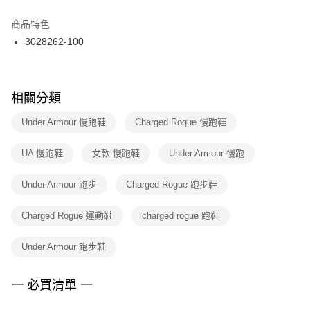
結帳頁面，進行簡訊認證並確認金額後，即可完成結帳。
２．訂單成立數日內，您將收到繳費通知簡訊。
商品特色
付款後門市自取
３．收到繳費通知簡訊後14天內，點擊此簡訊中的連結，可透過四大超商／
3028262-100
每筆NT$100，滿NT$1,500(含以上)免運費
ATM／網路銀行／等多元方式進行付款，方視為交易完成。
※ 請注意：結帳手續完成當下不需立刻繳費，但若您需要取消訂單，請聯絡
購買商品的店家。未經商家同意取消之訂單仍視為有效，需透過AFTEE先享
後付繳納相關費用。
※ 交易是否成功請以「AFTEE先享後付 」之結帳頁面顯示為準，若有關於
相關分類
是否繳費成功／繳費後需取消欲退款等相關疑問，請聯繫「AFTEE先享後付
客戶支援中心」
https://netprotections.freshdesk.com/support/home
Under Armour 慢跑鞋
Charged Rogue 慢跑鞋
【注意事項】
UA 慢跑鞋
女款 慢跑鞋
Under Armour 慢跑
１．透過由恩沛科技股份有限公司提供之「AFTEE先享後付」服務完成之交
易，需依本服務之必要範圍內提供個人資料，並將交易相關給付款項請求債
權轉讓予恩沛科技股份有限公司。
Under Armour 跑步
Charged Rogue 跑步鞋
２．關於個人資料處理事宜，請瀏覽以下網址：
https://aftee.tw/terms/#terms3
Charged Rogue 運動鞋
charged rogue 跑鞋
３．未成年的使用者請事先徵得法定代理人或監護人之同意方可使用
「AFTEE先享後付」，若未經同意申辦者引起之損失，本公司不負相關責
任。
Under Armour 跑步鞋
４．使用「AFTEE先享後付」時，將依據個別帳號之用戶狀況，依本公司即
時審查核予不同之上限額度；若仍有額度不足之情形，本公司將視審查結果
請求用戶進行身份認證。
一 必買清單 一
５．嚴禁一人註冊多個帳號或使用他人資訊註冊。若發現惡意使用之情形，
恩沛科技股份有限公司將有權停止該用戶之使用額度並採取法律行動。