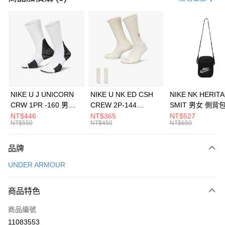
信用卡分期付款
3 期 0 利率 每期
NT$1,026
21家銀行
合作金庫商業銀行
第一商業銀行
LINE Pay
華南商業銀行
彰化商業銀行
Apple Pay
上海商業儲蓄銀行
台北富邦商業銀行
國泰世華商業銀行
兆豐國際商業銀行
悠遊付
臺灣中小企業銀行
台中商業銀行
NIKE U J UNICORN
NIKE U NK ED CSH
NIKE NK HERIT
匯豐（台灣）商業銀行
華泰商業銀行
CRW 1PR -160 男女
CREW 2P-144
SMIT 男女 側背
全盈+PAY
聯邦商業銀行
遠東國際商業銀行
中統襪 FZ3393100
EMBRDY 男女 短統襪
BA5871010
NT$446
NT$365
NT$527
元大商業銀行
永豐商業銀行
NT$550
NT$450
NT$650
AFTEE先享後付
FZ3073133
玉山商業銀行
星展（台灣）商業銀行
相關說明
台新國際商業銀行
中國信託商業銀行
品牌
【關於「AFTEE先享後付」】
台灣樂天信用卡公司
AFTEE先享後付是「在收到商品之後才付款」的支付方式。 讓您購物簡單
運送方式
UNDER ARMOUR
便利好安心！
１．簡單：不需註冊會員、不需綁卡、不需儲值。
7-11取貨(快速到店)
２．便利：只要手機號碼，簡訊認證，即可結帳。
商品特色
每筆NT$100，滿NT$1,500(含以上)免運費
３．安心：先確認商品／服務後，再付款。
商品編號
宅配
【「AFTEE先享後付」結帳流程】
１．於結帳方式選擇「AFTEE先享後付」後，將跳轉至「AFTEE先享後付」
11083553
每筆NT$100，滿NT$1,500(含以上)免運費