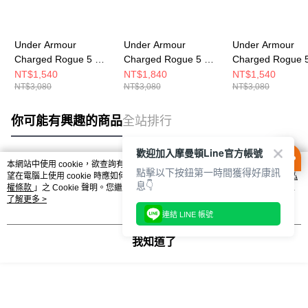
Under Armour
Under Armour
Under Armour
Charged Rogue 5 男
Charged Rogue 5 女
Charged Rogue 
慢跑鞋 3028256-101
跑步鞋 3028262-535
跑步鞋 3028262-
NT$1,540
NT$1,840
NT$1,540
NT$3,080
NT$3,080
NT$3,080
你可能有興趣的商品
全站排行
歡迎加入摩曼頓Line官方帳號
本網站中使用 cookie，欲查詢有關本網站使用 cookie 方式之詳情，及若您不希
點擊以下按鈕第一時間獲得好康訊
熱門標籤
望在電腦上使用 cookie 時應如何變更電腦的 cookie 設定，請參閱本網站「
隱私
息👇
權條款
」之 Cookie 聲明。您繼續使用本網站即表示您同意本公司得按本網站使
用條款之 Cookie 聲明使用 cookie。
了解更多 >
連結 LINE 帳號
我知道了