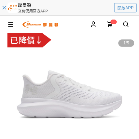
摩曼頓
開啟APP
立刻使用官方APP
0
1
/
5