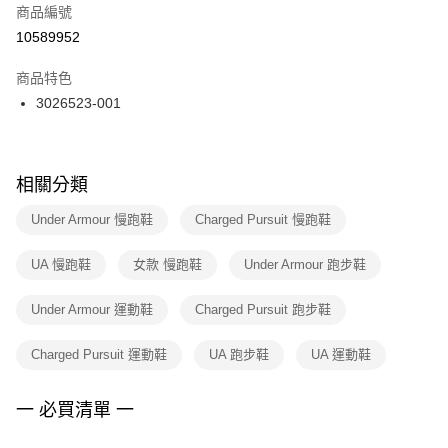
商品編號
宅配
【「AFTEE先享後付」結帳流程】
１．於結帳方式選擇「AFTEE先享後付」後，將跳轉至「AFTEE先享後付」
10589952
每筆NT$100，滿NT$1,500(含以上)免運費
結帳頁面，進行簡訊認證並確認金額後，即可完成結帳。
２．訂單成立數日內，您將收到繳費通知簡訊。
商品特色
付款後門市自取
３．收到繳費通知簡訊後14天內，點擊此簡訊中的連結，可透過四大超商／
3026523-001
每筆NT$100，滿NT$1,500(含以上)免運費
ATM／網路銀行／等多元方式進行付款，方視為交易完成。
※ 請注意：結帳手續完成當下不需立刻繳費，但若您需要取消訂單，請聯絡
購買商品的店家。未經商家同意取消之訂單仍視為有效，需透過AFTEE先享
後付繳納相關費用。
※ 交易是否成功請以「AFTEE先享後付 」之結帳頁面顯示為準，若有關於
相關分類
是否繳費成功／繳費後需取消欲退款等相關疑問，請聯繫「AFTEE先享後付
客戶支援中心」
https://netprotections.freshdesk.com/support/home
Under Armour 慢跑鞋
Charged Pursuit 慢跑鞋
【注意事項】
UA 慢跑鞋
女款 慢跑鞋
Under Armour 跑步鞋
１．透過由恩沛科技股份有限公司提供之「AFTEE先享後付」服務完成之交
易，需依本服務之必要範圍內提供個人資料，並將交易相關給付款項請求債
權轉讓予恩沛科技股份有限公司。
Under Armour 運動鞋
Charged Pursuit 跑步鞋
２．關於個人資料處理事宜，請瀏覽以下網址：
https://aftee.tw/terms/#terms3
Charged Pursuit 運動鞋
UA 跑步鞋
UA 運動鞋
３．未成年的使用者請事先徵得法定代理人或監護人之同意方可使用
「AFTEE先享後付」，若未經同意申辦者引起之損失，本公司不負相關責
任。
一 必買清單 一
４．使用「AFTEE先享後付」時，將依據個別帳號之用戶狀況，依本公司即
時審查核予不同之上限額度；若仍有額度不足之情形，本公司將視審查結果