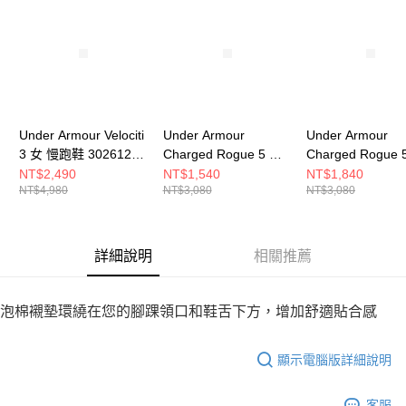
請求用戶進行身份認證。
５．嚴禁一人註冊多個帳號或使用他人資訊註冊。若發現惡意使用之情形，
恩沛科技股份有限公司將有權停止該用戶之使用額度並採取法律行動。
Under Armour Velociti
Under Armour
Under Armour
3 女 慢跑鞋 3026124-
Charged Rogue 5 男
Charged Rogue 
105
慢跑鞋 3028256-101
慢跑鞋 3028262-
NT$2,490
NT$1,540
NT$1,840
NT$4,980
NT$3,080
NT$3,080
詳細說明
相關推薦
泡棉襯墊環繞在您的腳踝領口和鞋舌下方，增加舒適貼合感
顯示電腦版詳細說明
客服