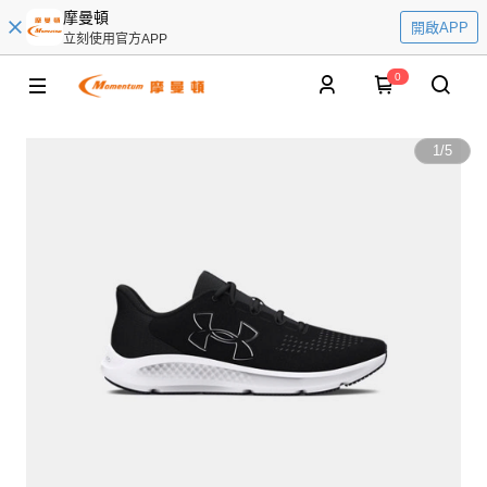
摩曼頓
開啟APP
立刻使用官方APP
0
1
/
5