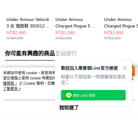
Under Armour Velociti
Under Armour
Under Armour
3 女 慢跑鞋 3026124-
Charged Rogue 5 男
Charged Rogue 
105
慢跑鞋 3028256-101
慢跑鞋 3028262-
NT$2,490
NT$1,540
NT$1,840
NT$4,980
NT$3,080
NT$3,080
你可能有興趣的商品
全站排行
歡迎加入摩曼頓Line官方帳號
本網站中使用 cookie，欲查詢有關本網站使用 cookie 方式之詳情，及若您不希
點擊以下按鈕第一時間獲得好康訊
熱門標籤
望在電腦上使用 cookie 時應如何變更電腦的 cookie 設定，請參閱本網站「
隱私
息👇
權條款
」之 Cookie 聲明。您繼續使用本網站即表示您同意本公司得按本網站使
用條款之 Cookie 聲明使用 cookie。
了解更多 >
連結 LINE 帳號
我知道了