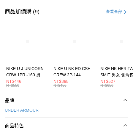
付款方式
信用卡一次付款
商品加價購 (9)
查看全部
信用卡分期付款
3 期 0 利率 每期
NT$1,026
21家銀行
合作金庫商業銀行
第一商業銀行
LINE Pay
華南商業銀行
彰化商業銀行
Apple Pay
上海商業儲蓄銀行
台北富邦商業銀行
國泰世華商業銀行
兆豐國際商業銀行
悠遊付
臺灣中小企業銀行
台中商業銀行
NIKE U J UNICORN
NIKE U NK ED CSH
NIKE NK HERIT
匯豐（台灣）商業銀行
華泰商業銀行
CRW 1PR -160 男女
CREW 2P-144
SMIT 男女 側背
全盈+PAY
聯邦商業銀行
遠東國際商業銀行
中統襪 FZ3393100
EMBRDY 男女 短統襪
BA5871010
NT$446
NT$365
NT$527
元大商業銀行
永豐商業銀行
NT$550
NT$450
NT$650
AFTEE先享後付
FZ3073133
玉山商業銀行
星展（台灣）商業銀行
相關說明
台新國際商業銀行
中國信託商業銀行
品牌
【關於「AFTEE先享後付」】
台灣樂天信用卡公司
AFTEE先享後付是「在收到商品之後才付款」的支付方式。 讓您購物簡單
運送方式
UNDER ARMOUR
便利好安心！
１．簡單：不需註冊會員、不需綁卡、不需儲值。
7-11取貨(快速到店)
２．便利：只要手機號碼，簡訊認證，即可結帳。
商品特色
每筆NT$100，滿NT$1,500(含以上)免運費
３．安心：先確認商品／服務後，再付款。