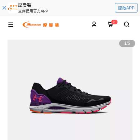
摩曼頓
開啟APP
立刻使用官方APP
0
1
/
5