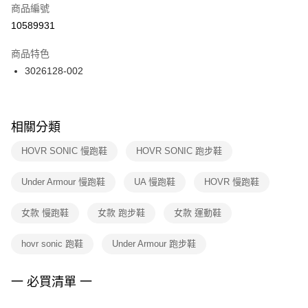
商品編號
宅配
【「AFTEE先享後付」結帳流程】
１．於結帳方式選擇「AFTEE先享後付」後，將跳轉至「AFTEE先享後付」
10589931
每筆NT$100，滿NT$1,500(含以上)免運費
結帳頁面，進行簡訊認證並確認金額後，即可完成結帳。
２．訂單成立數日內，您將收到繳費通知簡訊。
商品特色
付款後門市自取
３．收到繳費通知簡訊後14天內，點擊此簡訊中的連結，可透過四大超商／
3026128-002
每筆NT$100，滿NT$1,500(含以上)免運費
ATM／網路銀行／等多元方式進行付款，方視為交易完成。
※ 請注意：結帳手續完成當下不需立刻繳費，但若您需要取消訂單，請聯絡
購買商品的店家。未經商家同意取消之訂單仍視為有效，需透過AFTEE先享
後付繳納相關費用。
※ 交易是否成功請以「AFTEE先享後付 」之結帳頁面顯示為準，若有關於
相關分類
是否繳費成功／繳費後需取消欲退款等相關疑問，請聯繫「AFTEE先享後付
客戶支援中心」
https://netprotections.freshdesk.com/support/home
HOVR SONIC 慢跑鞋
HOVR SONIC 跑步鞋
【注意事項】
Under Armour 慢跑鞋
UA 慢跑鞋
HOVR 慢跑鞋
１．透過由恩沛科技股份有限公司提供之「AFTEE先享後付」服務完成之交
易，需依本服務之必要範圍內提供個人資料，並將交易相關給付款項請求債
權轉讓予恩沛科技股份有限公司。
女款 慢跑鞋
女款 跑步鞋
女款 運動鞋
２．關於個人資料處理事宜，請瀏覽以下網址：
https://aftee.tw/terms/#terms3
hovr sonic 跑鞋
Under Armour 跑步鞋
３．未成年的使用者請事先徵得法定代理人或監護人之同意方可使用
「AFTEE先享後付」，若未經同意申辦者引起之損失，本公司不負相關責
任。
一 必買清單 一
４．使用「AFTEE先享後付」時，將依據個別帳號之用戶狀況，依本公司即
時審查核予不同之上限額度；若仍有額度不足之情形，本公司將視審查結果