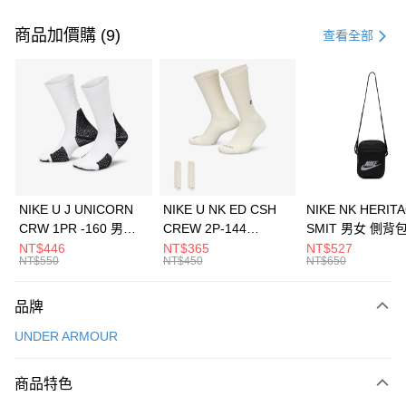
付款方式
信用卡一次付款
商品加價購 (9)
查看全部
信用卡分期付款
3 期 0 利率 每期
NT$1,326
21家銀行
合作金庫商業銀行
第一商業銀行
LINE Pay
華南商業銀行
彰化商業銀行
Apple Pay
上海商業儲蓄銀行
台北富邦商業銀行
國泰世華商業銀行
兆豐國際商業銀行
悠遊付
臺灣中小企業銀行
台中商業銀行
NIKE U J UNICORN
NIKE U NK ED CSH
NIKE NK HERIT
匯豐（台灣）商業銀行
華泰商業銀行
CRW 1PR -160 男女
CREW 2P-144
SMIT 男女 側背
全盈+PAY
聯邦商業銀行
遠東國際商業銀行
中統襪 FZ3393100
EMBRDY 男女 短統襪
BA5871010
NT$446
NT$365
NT$527
元大商業銀行
永豐商業銀行
NT$550
NT$450
NT$650
AFTEE先享後付
FZ3073133
玉山商業銀行
星展（台灣）商業銀行
相關說明
台新國際商業銀行
中國信託商業銀行
品牌
【關於「AFTEE先享後付」】
台灣樂天信用卡公司
AFTEE先享後付是「在收到商品之後才付款」的支付方式。 讓您購物簡單
運送方式
UNDER ARMOUR
便利好安心！
１．簡單：不需註冊會員、不需綁卡、不需儲值。
7-11取貨(快速到店)
２．便利：只要手機號碼，簡訊認證，即可結帳。
商品特色
每筆NT$100，滿NT$1,500(含以上)免運費
３．安心：先確認商品／服務後，再付款。