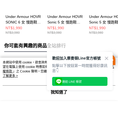
Under Armour HOVR
Under Armour HOVR
Under Armour 
SONIC 6 女 慢跑鞋
Sonic 5 女 慢跑鞋
Sonic 5 女 慢跑
3026128-101
3024906-102
3024906-001
NT$1,990
NT$1,990
NT$1,990
NT$3,980
NT$3,980
NT$3,980
你可能有興趣的商品
全站排行
歡迎加入摩曼頓Line官方帳號
本網站中使用 cookie，欲查詢有關本網站使用 cookie 方式之詳情，及若您不希
點擊以下按鈕第一時間獲得好康訊
熱門標籤
望在電腦上使用 cookie 時應如何變更電腦的 cookie 設定，請參閱本網站「
隱私
息👇
權條款
」之 Cookie 聲明。您繼續使用本網站即表示您同意本公司得按本網站使
用條款之 Cookie 聲明使用 cookie。
了解更多 >
連結 LINE 帳號
我知道了