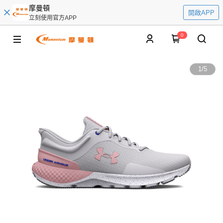
摩曼頓
開啟APP
立刻使用官方APP
0
1
/
5