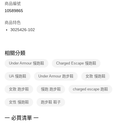
商品編號
宅配
【「AFTEE先享後付」結帳流程】
１．於結帳方式選擇「AFTEE先享後付」後，將跳轉至「AFTEE先享後付」
10589865
每筆NT$100，滿NT$1,500(含以上)免運費
結帳頁面，進行簡訊認證並確認金額後，即可完成結帳。
２．訂單成立數日內，您將收到繳費通知簡訊。
商品特色
付款後門市自取
３．收到繳費通知簡訊後14天內，點擊此簡訊中的連結，可透過四大超商／
3025426-102
每筆NT$100，滿NT$1,500(含以上)免運費
ATM／網路銀行／等多元方式進行付款，方視為交易完成。
※ 請注意：結帳手續完成當下不需立刻繳費，但若您需要取消訂單，請聯絡
購買商品的店家。未經商家同意取消之訂單仍視為有效，需透過AFTEE先享
後付繳納相關費用。
※ 交易是否成功請以「AFTEE先享後付 」之結帳頁面顯示為準，若有關於
相關分類
是否繳費成功／繳費後需取消欲退款等相關疑問，請聯繫「AFTEE先享後付
客戶支援中心」
https://netprotections.freshdesk.com/support/home
Under Armour 慢跑鞋
Charged Escape 慢跑鞋
【注意事項】
UA 慢跑鞋
Under Armour 跑步鞋
女款 慢跑鞋
１．透過由恩沛科技股份有限公司提供之「AFTEE先享後付」服務完成之交
易，需依本服務之必要範圍內提供個人資料，並將交易相關給付款項請求債
權轉讓予恩沛科技股份有限公司。
女款 跑步鞋
慢跑 跑步鞋
charged escape 跑鞋
２．關於個人資料處理事宜，請瀏覽以下網址：
https://aftee.tw/terms/#terms3
女性 慢跑鞋
跑步鞋 鞋子
３．未成年的使用者請事先徵得法定代理人或監護人之同意方可使用
「AFTEE先享後付」，若未經同意申辦者引起之損失，本公司不負相關責
任。
一 必買清單 一
４．使用「AFTEE先享後付」時，將依據個別帳號之用戶狀況，依本公司即
時審查核予不同之上限額度；若仍有額度不足之情形，本公司將視審查結果