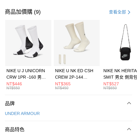
付款方式
信用卡一次付款
商品加價購 (9)
查看全部
信用卡分期付款
3 期 0 利率 每期
NT$1,026
21家銀行
合作金庫商業銀行
第一商業銀行
LINE Pay
華南商業銀行
彰化商業銀行
Apple Pay
上海商業儲蓄銀行
台北富邦商業銀行
國泰世華商業銀行
兆豐國際商業銀行
悠遊付
臺灣中小企業銀行
台中商業銀行
NIKE U J UNICORN
NIKE U NK ED CSH
NIKE NK HERIT
匯豐（台灣）商業銀行
華泰商業銀行
CRW 1PR -160 男女
CREW 2P-144
SMIT 男女 側背
全盈+PAY
聯邦商業銀行
遠東國際商業銀行
中統襪 FZ3393100
EMBRDY 男女 短統襪
BA5871010
NT$446
NT$365
NT$527
元大商業銀行
永豐商業銀行
NT$550
NT$450
NT$650
AFTEE先享後付
FZ3073133
玉山商業銀行
星展（台灣）商業銀行
相關說明
台新國際商業銀行
中國信託商業銀行
品牌
【關於「AFTEE先享後付」】
台灣樂天信用卡公司
AFTEE先享後付是「在收到商品之後才付款」的支付方式。 讓您購物簡單
運送方式
UNDER ARMOUR
便利好安心！
１．簡單：不需註冊會員、不需綁卡、不需儲值。
7-11取貨(快速到店)
２．便利：只要手機號碼，簡訊認證，即可結帳。
商品特色
每筆NT$100，滿NT$1,500(含以上)免運費
３．安心：先確認商品／服務後，再付款。