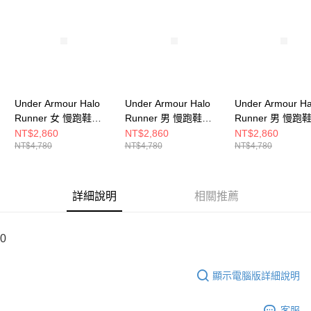
請求用戶進行身份認證。
５．嚴禁一人註冊多個帳號或使用他人資訊註冊。若發現惡意使用之情形，
恩沛科技股份有限公司將有權停止該用戶之使用額度並採取法律行動。
Under Armour Halo
Under Armour Halo
Under Armour Ha
Runner 女 慢跑鞋
Runner 男 慢跑鞋
Runner 男 慢跑
6005288-110
6005287-110
6005287-003
NT$2,860
NT$2,860
NT$2,860
NT$4,780
NT$4,780
NT$4,780
詳細說明
相關推薦
0
顯示電腦版詳細說明
客服