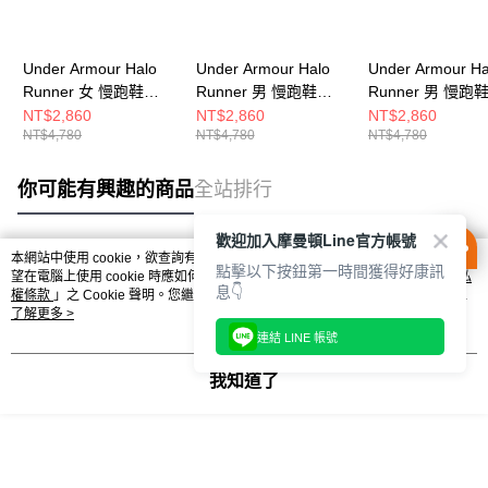
Under Armour Halo
Under Armour Halo
Under Armour Ha
Runner 女 慢跑鞋
Runner 男 慢跑鞋
Runner 男 慢跑
6005288-110
6005287-110
6005287-003
NT$2,860
NT$2,860
NT$2,860
NT$4,780
NT$4,780
NT$4,780
你可能有興趣的商品
全站排行
歡迎加入摩曼頓Line官方帳號
本網站中使用 cookie，欲查詢有關本網站使用 cookie 方式之詳情，及若您不希
點擊以下按鈕第一時間獲得好康訊
熱門標籤
望在電腦上使用 cookie 時應如何變更電腦的 cookie 設定，請參閱本網站「
隱私
息👇
權條款
」之 Cookie 聲明。您繼續使用本網站即表示您同意本公司得按本網站使
用條款之 Cookie 聲明使用 cookie。
了解更多 >
連結 LINE 帳號
我知道了