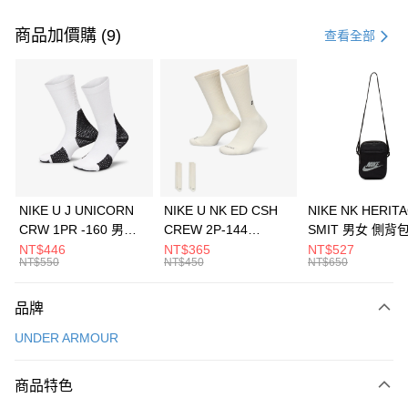
付款方式
信用卡一次付款
商品加價購 (9)
查看全部
信用卡分期付款
3 期 0 利率 每期
NT$1,660
21家銀行
合作金庫商業銀行
第一商業銀行
LINE Pay
華南商業銀行
彰化商業銀行
Apple Pay
上海商業儲蓄銀行
台北富邦商業銀行
國泰世華商業銀行
兆豐國際商業銀行
悠遊付
臺灣中小企業銀行
台中商業銀行
NIKE U J UNICORN
NIKE U NK ED CSH
NIKE NK HERIT
匯豐（台灣）商業銀行
華泰商業銀行
CRW 1PR -160 男女
CREW 2P-144
SMIT 男女 側背
全盈+PAY
聯邦商業銀行
遠東國際商業銀行
中統襪 FZ3393100
EMBRDY 男女 短統襪
BA5871010
NT$446
NT$365
NT$527
元大商業銀行
永豐商業銀行
NT$550
NT$450
NT$650
AFTEE先享後付
FZ3073133
玉山商業銀行
星展（台灣）商業銀行
相關說明
台新國際商業銀行
中國信託商業銀行
品牌
【關於「AFTEE先享後付」】
台灣樂天信用卡公司
AFTEE先享後付是「在收到商品之後才付款」的支付方式。 讓您購物簡單
運送方式
UNDER ARMOUR
便利好安心！
１．簡單：不需註冊會員、不需綁卡、不需儲值。
7-11取貨(快速到店)
２．便利：只要手機號碼，簡訊認證，即可結帳。
商品特色
每筆NT$100，滿NT$1,500(含以上)免運費
３．安心：先確認商品／服務後，再付款。