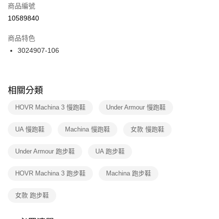
商品編號
宅配
【「AFTEE先享後付」結帳流程】
１．於結帳方式選擇「AFTEE先享後付」後，將跳轉至「AFTEE先享後付」
10589840
每筆NT$100，滿NT$1,500(含以上)免運費
結帳頁面，進行簡訊認證並確認金額後，即可完成結帳。
２．訂單成立數日內，您將收到繳費通知簡訊。
商品特色
付款後門市自取
３．收到繳費通知簡訊後14天內，點擊此簡訊中的連結，可透過四大超商／
3024907-106
每筆NT$100，滿NT$1,500(含以上)免運費
ATM／網路銀行／等多元方式進行付款，方視為交易完成。
※ 請注意：結帳手續完成當下不需立刻繳費，但若您需要取消訂單，請聯絡
購買商品的店家。未經商家同意取消之訂單仍視為有效，需透過AFTEE先享
後付繳納相關費用。
※ 交易是否成功請以「AFTEE先享後付 」之結帳頁面顯示為準，若有關於
相關分類
是否繳費成功／繳費後需取消欲退款等相關疑問，請聯繫「AFTEE先享後付
客戶支援中心」
https://netprotections.freshdesk.com/support/home
HOVR Machina 3 慢跑鞋
Under Armour 慢跑鞋
【注意事項】
UA 慢跑鞋
Machina 慢跑鞋
女款 慢跑鞋
１．透過由恩沛科技股份有限公司提供之「AFTEE先享後付」服務完成之交
易，需依本服務之必要範圍內提供個人資料，並將交易相關給付款項請求債
權轉讓予恩沛科技股份有限公司。
Under Armour 跑步鞋
UA 跑步鞋
２．關於個人資料處理事宜，請瀏覽以下網址：
https://aftee.tw/terms/#terms3
HOVR Machina 3 跑步鞋
Machina 跑步鞋
３．未成年的使用者請事先徵得法定代理人或監護人之同意方可使用
「AFTEE先享後付」，若未經同意申辦者引起之損失，本公司不負相關責
任。
女款 跑步鞋
４．使用「AFTEE先享後付」時，將依據個別帳號之用戶狀況，依本公司即
時審查核予不同之上限額度；若仍有額度不足之情形，本公司將視審查結果