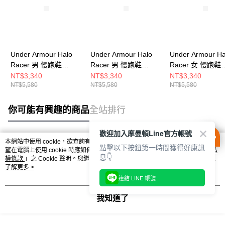
Under Armour Halo
Under Armour Halo
Under Armour Ha
Racer 男 慢跑鞋
Racer 男 慢跑鞋
Racer 女 慢跑鞋
6007639-002
6007639-110
6007641-110
NT$3,340
NT$3,340
NT$3,340
NT$5,580
NT$5,580
NT$5,580
你可能有興趣的商品
全站排行
歡迎加入摩曼頓Line官方帳號
本網站中使用 cookie，欲查詢有關本網站使用 cookie 方式之詳情，及若您不希
點擊以下按鈕第一時間獲得好康訊
熱門標籤
望在電腦上使用 cookie 時應如何變更電腦的 cookie 設定，請參閱本網站「
隱私
息👇
權條款
」之 Cookie 聲明。您繼續使用本網站即表示您同意本公司得按本網站使
用條款之 Cookie 聲明使用 cookie。
了解更多 >
連結 LINE 帳號
我知道了