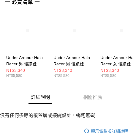
請求用戶進行身份認證。
一 必買清單 一
５．嚴禁一人註冊多個帳號或使用他人資訊註冊。若發現惡意使用之情形，
恩沛科技股份有限公司將有權停止該用戶之使用額度並採取法律行動。
Under Armour Halo
Under Armour Halo
Under Armour Ha
Racer 男 慢跑鞋
Racer 男 慢跑鞋
Racer 女 慢跑鞋
6007639-002
6007639-110
6007641-110
NT$3,340
NT$3,340
NT$3,340
NT$5,580
NT$5,580
NT$5,580
詳細說明
相關推薦
沒有任何多餘的覆蓋層或接縫設計，暢跑無礙
顯示電腦版詳細說明