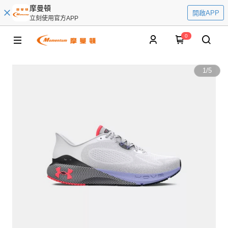
摩曼頓
開啟APP
立刻使用官方APP
0
1
/
5