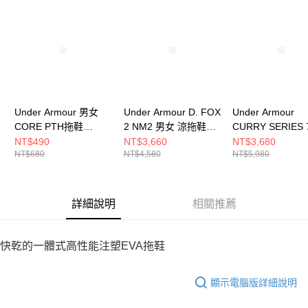
請求用戶進行身份認證。
５．嚴禁一人註冊多個帳號或使用他人資訊註冊。若發現惡意使用之情形，
恩沛科技股份有限公司將有權停止該用戶之使用額度並採取法律行動。
Under Armour 男女
Under Armour D. FOX
Under Armour
CORE PTH拖鞋
2 NM2 男女 涼拖鞋
CURRY SERIES 
3021286-400
6011189-001
女 籃球鞋 302798
NT$490
NT$3,660
NT$3,680
NT$680
NT$4,580
NT$5,980
390
詳細說明
相關推薦
快乾的一體式高性能注塑EVA拖鞋
顯示電腦版詳細說明