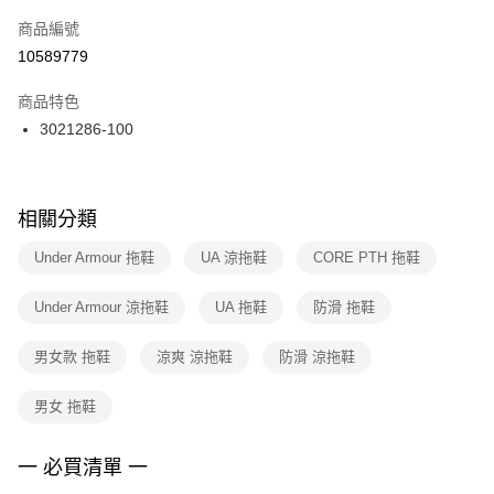
商品編號
宅配
【「AFTEE先享後付」結帳流程】
１．於結帳方式選擇「AFTEE先享後付」後，將跳轉至「AFTEE先享後付」
10589779
每筆NT$100，滿NT$1,500(含以上)免運費
結帳頁面，進行簡訊認證並確認金額後，即可完成結帳。
２．訂單成立數日內，您將收到繳費通知簡訊。
商品特色
付款後門市自取
３．收到繳費通知簡訊後14天內，點擊此簡訊中的連結，可透過四大超商／
3021286-100
每筆NT$100，滿NT$1,500(含以上)免運費
ATM／網路銀行／等多元方式進行付款，方視為交易完成。
※ 請注意：結帳手續完成當下不需立刻繳費，但若您需要取消訂單，請聯絡
購買商品的店家。未經商家同意取消之訂單仍視為有效，需透過AFTEE先享
後付繳納相關費用。
※ 交易是否成功請以「AFTEE先享後付 」之結帳頁面顯示為準，若有關於
相關分類
是否繳費成功／繳費後需取消欲退款等相關疑問，請聯繫「AFTEE先享後付
客戶支援中心」
https://netprotections.freshdesk.com/support/home
Under Armour 拖鞋
UA 涼拖鞋
CORE PTH 拖鞋
【注意事項】
Under Armour 涼拖鞋
UA 拖鞋
防滑 拖鞋
１．透過由恩沛科技股份有限公司提供之「AFTEE先享後付」服務完成之交
易，需依本服務之必要範圍內提供個人資料，並將交易相關給付款項請求債
權轉讓予恩沛科技股份有限公司。
男女款 拖鞋
涼爽 涼拖鞋
防滑 涼拖鞋
２．關於個人資料處理事宜，請瀏覽以下網址：
https://aftee.tw/terms/#terms3
男女 拖鞋
３．未成年的使用者請事先徵得法定代理人或監護人之同意方可使用
「AFTEE先享後付」，若未經同意申辦者引起之損失，本公司不負相關責
任。
一 必買清單 一
４．使用「AFTEE先享後付」時，將依據個別帳號之用戶狀況，依本公司即
時審查核予不同之上限額度；若仍有額度不足之情形，本公司將視審查結果