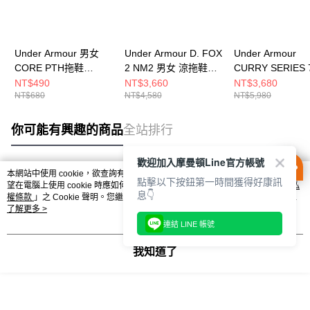
Under Armour 男女
Under Armour D. FOX
Under Armour
CORE PTH拖鞋
2 NM2 男女 涼拖鞋
CURRY SERIES 
3021286-400
6011189-001
女 籃球鞋 302798
NT$490
NT$3,660
NT$3,680
NT$680
NT$4,580
NT$5,980
390
你可能有興趣的商品
全站排行
歡迎加入摩曼頓Line官方帳號
本網站中使用 cookie，欲查詢有關本網站使用 cookie 方式之詳情，及若您不希
點擊以下按鈕第一時間獲得好康訊
熱門標籤
望在電腦上使用 cookie 時應如何變更電腦的 cookie 設定，請參閱本網站「
隱私
息👇
權條款
」之 Cookie 聲明。您繼續使用本網站即表示您同意本公司得按本網站使
用條款之 Cookie 聲明使用 cookie。
了解更多 >
連結 LINE 帳號
我知道了