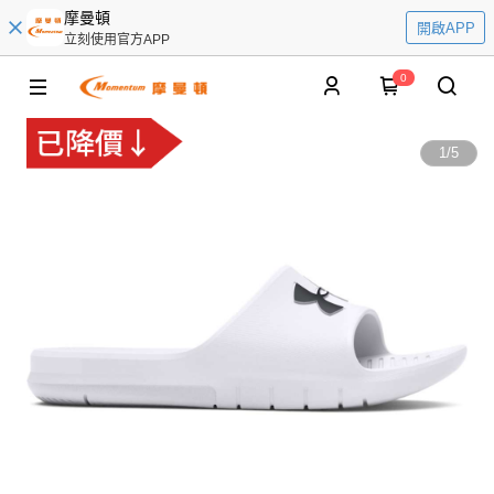
摩曼頓
開啟APP
立刻使用官方APP
0
1
/
5