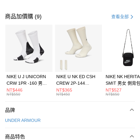
付款方式
信用卡一次付款
商品加價購 (9)
查看全部
信用卡分期付款
3 期 0 利率 每期
NT$226
21家銀行
合作金庫商業銀行
第一商業銀行
LINE Pay
華南商業銀行
彰化商業銀行
Apple Pay
上海商業儲蓄銀行
台北富邦商業銀行
國泰世華商業銀行
兆豐國際商業銀行
悠遊付
臺灣中小企業銀行
台中商業銀行
NIKE U J UNICORN
NIKE U NK ED CSH
NIKE NK HERIT
匯豐（台灣）商業銀行
華泰商業銀行
CRW 1PR -160 男女
CREW 2P-144
SMIT 男女 側背
全盈+PAY
聯邦商業銀行
遠東國際商業銀行
中統襪 FZ3393100
EMBRDY 男女 短統襪
BA5871010
NT$446
NT$365
NT$527
元大商業銀行
永豐商業銀行
NT$550
NT$450
NT$650
AFTEE先享後付
FZ3073133
玉山商業銀行
星展（台灣）商業銀行
相關說明
台新國際商業銀行
中國信託商業銀行
品牌
【關於「AFTEE先享後付」】
台灣樂天信用卡公司
AFTEE先享後付是「在收到商品之後才付款」的支付方式。 讓您購物簡單
運送方式
UNDER ARMOUR
便利好安心！
１．簡單：不需註冊會員、不需綁卡、不需儲值。
7-11取貨(快速到店)
２．便利：只要手機號碼，簡訊認證，即可結帳。
商品特色
每筆NT$100，滿NT$1,500(含以上)免運費
３．安心：先確認商品／服務後，再付款。