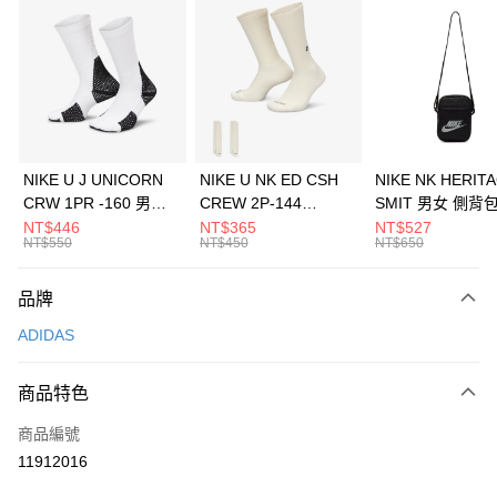
信用卡分期付款
3 期 0 利率 每期
NT$830
21家銀行
合作金庫商業銀行
第一商業銀行
LINE Pay
華南商業銀行
彰化商業銀行
Apple Pay
上海商業儲蓄銀行
台北富邦商業銀行
國泰世華商業銀行
兆豐國際商業銀行
悠遊付
臺灣中小企業銀行
台中商業銀行
NIKE U J UNICORN
NIKE U NK ED CSH
NIKE NK HERIT
匯豐（台灣）商業銀行
華泰商業銀行
CRW 1PR -160 男女
CREW 2P-144
SMIT 男女 側背
全盈+PAY
聯邦商業銀行
遠東國際商業銀行
中統襪 FZ3393100
EMBRDY 男女 短統襪
BA5871010
NT$446
NT$365
NT$527
元大商業銀行
永豐商業銀行
NT$550
NT$450
NT$650
AFTEE先享後付
FZ3073133
玉山商業銀行
星展（台灣）商業銀行
相關說明
台新國際商業銀行
中國信託商業銀行
品牌
【關於「AFTEE先享後付」】
台灣樂天信用卡公司
AFTEE先享後付是「在收到商品之後才付款」的支付方式。 讓您購物簡單
運送方式
ADIDAS
便利好安心！
１．簡單：不需註冊會員、不需綁卡、不需儲值。
7-11取貨(快速到店)
２．便利：只要手機號碼，簡訊認證，即可結帳。
商品特色
每筆NT$100，滿NT$1,500(含以上)免運費
３．安心：先確認商品／服務後，再付款。
商品編號
宅配
【「AFTEE先享後付」結帳流程】
１．於結帳方式選擇「AFTEE先享後付」後，將跳轉至「AFTEE先享後付」
11912016
每筆NT$100，滿NT$1,500(含以上)免運費
結帳頁面，進行簡訊認證並確認金額後，即可完成結帳。