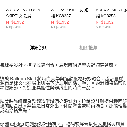
ADIDAS BALLOON
ADIDAS SKIRT 女 短
ADIDAS SKIRT 
SKIRT 女 短裙
裙 KG8257
裙 KG8258
KD0299
NT$1,992
NT$1,992
NT$1,992
NT$2,490
NT$2,490
NT$2,490
詳細說明
相關推薦
氣球裙設計，搭配拉鍊開合，展現時尚造型與舒適穿著感。
這款 Balloon Skirt 將時尚美學與運動風格巧妙融合，設計靈感
源自足球文化在場上與場下所展現的活力魅力。透過獨特輪廓與
精緻細節，打造兼具個性與辨識度的時尚單品。
精美裝飾細節為整體造型增添亮眼魅力，拉鍊設計則提供穩固舒
適的貼合感。無論是日常外出、休閒聚會或時尚場合，都能輕鬆
成為穿搭焦點。
延續 adidas 的創新設計精神，這款裙裝展現對個人風格與創意