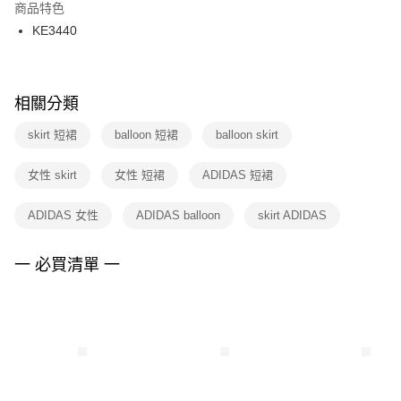
２．訂單成立數日內，您將收到繳費通知簡訊。
商品特色
付款後門市自取
３．收到繳費通知簡訊後14天內，點擊此簡訊中的連結，可透過四大超商／
KE3440
每筆NT$100，滿NT$1,500(含以上)免運費
ATM／網路銀行／等多元方式進行付款，方視為交易完成。
※ 請注意：結帳手續完成當下不需立刻繳費，但若您需要取消訂單，請聯絡
購買商品的店家。未經商家同意取消之訂單仍視為有效，需透過AFTEE先享
後付繳納相關費用。
※ 交易是否成功請以「AFTEE先享後付 」之結帳頁面顯示為準，若有關於
相關分類
是否繳費成功／繳費後需取消欲退款等相關疑問，請聯繫「AFTEE先享後付
客戶支援中心」
https://netprotections.freshdesk.com/support/home
skirt 短裙
balloon 短裙
balloon skirt
【注意事項】
女性 skirt
女性 短裙
ADIDAS 短裙
１．透過由恩沛科技股份有限公司提供之「AFTEE先享後付」服務完成之交
易，需依本服務之必要範圍內提供個人資料，並將交易相關給付款項請求債
權轉讓予恩沛科技股份有限公司。
ADIDAS 女性
ADIDAS balloon
skirt ADIDAS
２．關於個人資料處理事宜，請瀏覽以下網址：
https://aftee.tw/terms/#terms3
３．未成年的使用者請事先徵得法定代理人或監護人之同意方可使用
一 必買清單 一
「AFTEE先享後付」，若未經同意申辦者引起之損失，本公司不負相關責
任。
４．使用「AFTEE先享後付」時，將依據個別帳號之用戶狀況，依本公司即
時審查核予不同之上限額度；若仍有額度不足之情形，本公司將視審查結果
請求用戶進行身份認證。
５．嚴禁一人註冊多個帳號或使用他人資訊註冊。若發現惡意使用之情形，
恩沛科技股份有限公司將有權停止該用戶之使用額度並採取法律行動。