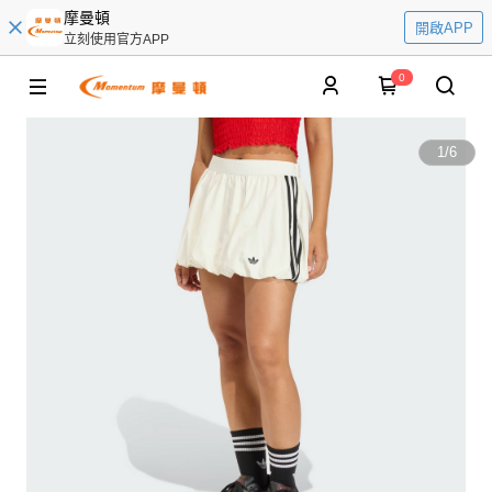
摩曼頓
開啟APP
立刻使用官方APP
0
1
/
6