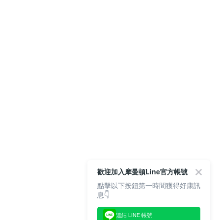
歡迎加入摩曼頓Line官方帳號
點擊以下按鈕第一時間獲得好康訊
息👇
連結 LINE 帳號