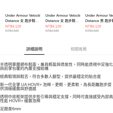
Under Armour Velociti
Under Armour Velociti
Under Armour Vel
Distance 女 跑步鞋
Distance 女 跑步鞋
Distance 男 跑
6006031-703
6006031-101
6006030-001
NT$4,120
NT$4,120
NT$4,120
NT$4,580
NT$4,580
NT$4,580
詳細說明
相關推薦
半透明單層網布鞋面，兼具輕盈與透氣性，同時能透視中足強化
與前掌包覆的內層支撐結構
經典鞋領與鞋舌，符合多數人腳型，提供最穩定的貼合度
新一代全掌 UA HOVR+ 泡棉，更輕、更柔軟，為長距離跑步提
供頂級緩震與舒適感
透明中底框架提供步態引導與穩定支撐，同時可直接感受內部高
性能 HOVR+ 緩震泡棉
足跟差6mm