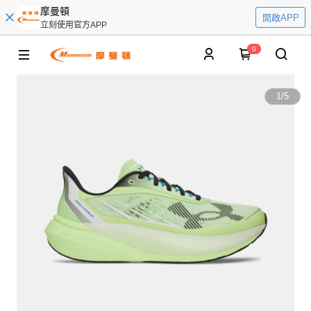
摩曼頓
開啟APP
立刻使用官方APP
0
1
/
5