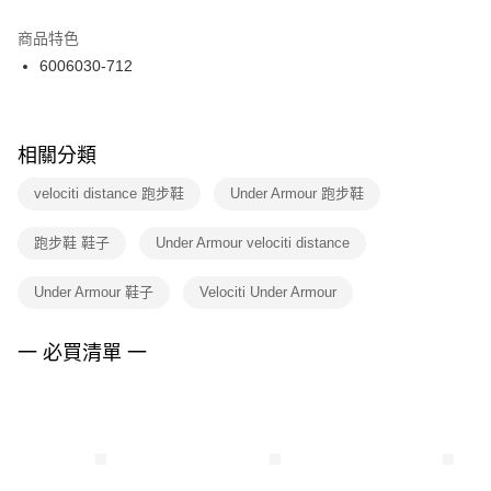
結帳頁面，進行簡訊認證並確認金額後，即可完成結帳。
２．訂單成立數日內，您將收到繳費通知簡訊。
商品特色
付款後門市自取
３．收到繳費通知簡訊後14天內，點擊此簡訊中的連結，可透過四大超商／
6006030-712
每筆NT$100，滿NT$1,500(含以上)免運費
ATM／網路銀行／等多元方式進行付款，方視為交易完成。
※ 請注意：結帳手續完成當下不需立刻繳費，但若您需要取消訂單，請聯絡
購買商品的店家。未經商家同意取消之訂單仍視為有效，需透過AFTEE先享
後付繳納相關費用。
※ 交易是否成功請以「AFTEE先享後付 」之結帳頁面顯示為準，若有關於
相關分類
是否繳費成功／繳費後需取消欲退款等相關疑問，請聯繫「AFTEE先享後付
客戶支援中心」
https://netprotections.freshdesk.com/support/home
velociti distance 跑步鞋
Under Armour 跑步鞋
【注意事項】
跑步鞋 鞋子
Under Armour velociti distance
１．透過由恩沛科技股份有限公司提供之「AFTEE先享後付」服務完成之交
易，需依本服務之必要範圍內提供個人資料，並將交易相關給付款項請求債
權轉讓予恩沛科技股份有限公司。
Under Armour 鞋子
Velociti Under Armour
２．關於個人資料處理事宜，請瀏覽以下網址：
https://aftee.tw/terms/#terms3
３．未成年的使用者請事先徵得法定代理人或監護人之同意方可使用
一 必買清單 一
「AFTEE先享後付」，若未經同意申辦者引起之損失，本公司不負相關責
任。
４．使用「AFTEE先享後付」時，將依據個別帳號之用戶狀況，依本公司即
時審查核予不同之上限額度；若仍有額度不足之情形，本公司將視審查結果
請求用戶進行身份認證。
５．嚴禁一人註冊多個帳號或使用他人資訊註冊。若發現惡意使用之情形，
恩沛科技股份有限公司將有權停止該用戶之使用額度並採取法律行動。