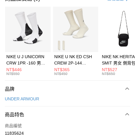
信用卡分期付款
3 期 0 利率 每期
NT$1,526
21家銀行
合作金庫商業銀行
第一商業銀行
LINE Pay
華南商業銀行
彰化商業銀行
Apple Pay
上海商業儲蓄銀行
台北富邦商業銀行
國泰世華商業銀行
兆豐國際商業銀行
悠遊付
臺灣中小企業銀行
台中商業銀行
NIKE U J UNICORN
NIKE U NK ED CSH
NIKE NK HERIT
匯豐（台灣）商業銀行
華泰商業銀行
CRW 1PR -160 男女
CREW 2P-144
SMIT 男女 側背
全盈+PAY
聯邦商業銀行
遠東國際商業銀行
中統襪 FZ3393100
EMBRDY 男女 短統襪
BA5871010
NT$446
NT$365
NT$527
元大商業銀行
永豐商業銀行
NT$550
NT$450
NT$650
AFTEE先享後付
FZ3073133
玉山商業銀行
星展（台灣）商業銀行
相關說明
台新國際商業銀行
中國信託商業銀行
品牌
【關於「AFTEE先享後付」】
台灣樂天信用卡公司
AFTEE先享後付是「在收到商品之後才付款」的支付方式。 讓您購物簡單
運送方式
UNDER ARMOUR
便利好安心！
１．簡單：不需註冊會員、不需綁卡、不需儲值。
7-11取貨(快速到店)
２．便利：只要手機號碼，簡訊認證，即可結帳。
商品特色
每筆NT$100，滿NT$1,500(含以上)免運費
３．安心：先確認商品／服務後，再付款。
商品編號
宅配
【「AFTEE先享後付」結帳流程】
１．於結帳方式選擇「AFTEE先享後付」後，將跳轉至「AFTEE先享後付」
11835624
每筆NT$100，滿NT$1,500(含以上)免運費