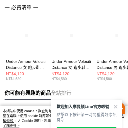
一 必買清單 一
Under Armour Velociti
Under Armour Velociti
Under Armour Vel
Distance 女 跑步鞋
Distance 女 跑步鞋
Distance 男 跑
6006031-703
6006031-101
6006030-001
NT$4,120
NT$4,120
NT$4,120
NT$4,580
NT$4,580
NT$4,580
你可能有興趣的商品
全站排行
歡迎加入摩曼頓Line官方帳號
本網站中使用 cookie，欲查詢有關本網站使用 cookie 方式之詳情，及若您不希
點擊以下按鈕第一時間獲得好康訊
熱門標籤
望在電腦上使用 cookie 時應如何變更電腦的 cookie 設定，請參閱本網站「
隱私
息👇
權條款
」之 Cookie 聲明。您繼續使用本網站即表示您同意本公司得按本網站使
用條款之 Cookie 聲明使用 cookie。
了解更多 >