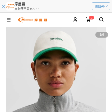
摩曼頓
開啟APP
立刻使用官方APP
0
1
/
6