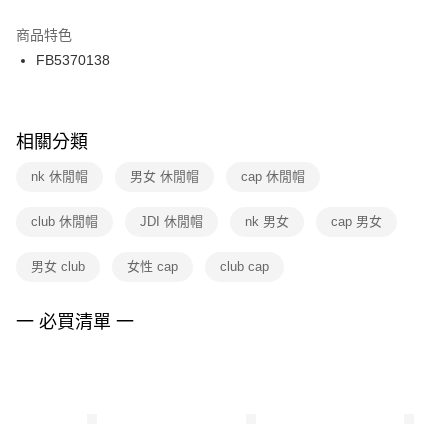
結帳頁面，進行簡訊認證並確認金額後，即可完成結帳。
２．訂單成立數日內，您將收到繳費通知簡訊。
商品特色
付款後門市自取
３．收到繳費通知簡訊後14天內，點擊此簡訊中的連結，可透過四大超商／
FB5370138
每筆NT$100，滿NT$1,500(含以上)免運費
ATM／網路銀行／等多元方式進行付款，方視為交易完成。
※ 請注意：結帳手續完成當下不需立刻繳費，但若您需要取消訂單，請聯絡
購買商品的店家。未經商家同意取消之訂單仍視為有效，需透過AFTEE先享
後付繳納相關費用。
※ 交易是否成功請以「AFTEE先享後付 」之結帳頁面顯示為準，若有關於
相關分類
是否繳費成功／繳費後需取消欲退款等相關疑問，請聯繫「AFTEE先享後付
客戶支援中心」
https://netprotections.freshdesk.com/support/home
nk 休閒帽
男女 休閒帽
cap 休閒帽
【注意事項】
club 休閒帽
JDI 休閒帽
nk 男女
cap 男女
１．透過由恩沛科技股份有限公司提供之「AFTEE先享後付」服務完成之交
易，需依本服務之必要範圍內提供個人資料，並將交易相關給付款項請求債
權轉讓予恩沛科技股份有限公司。
男女 club
女性 cap
club cap
２．關於個人資料處理事宜，請瀏覽以下網址：
https://aftee.tw/terms/#terms3
３．未成年的使用者請事先徵得法定代理人或監護人之同意方可使用
一 必買清單 一
「AFTEE先享後付」，若未經同意申辦者引起之損失，本公司不負相關責
任。
４．使用「AFTEE先享後付」時，將依據個別帳號之用戶狀況，依本公司即
時審查核予不同之上限額度；若仍有額度不足之情形，本公司將視審查結果
請求用戶進行身份認證。
５．嚴禁一人註冊多個帳號或使用他人資訊註冊。若發現惡意使用之情形，
恩沛科技股份有限公司將有權停止該用戶之使用額度並採取法律行動。