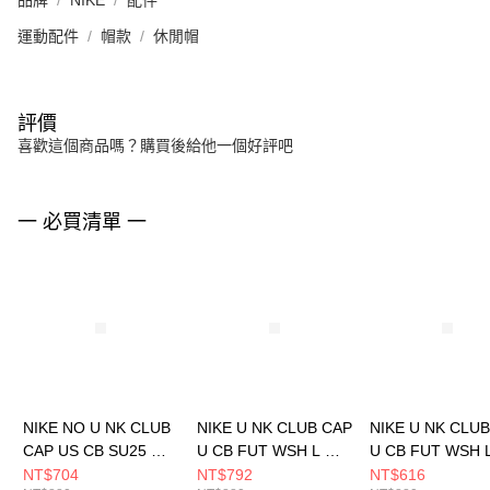
品牌
NIKE
配件
運動配件
帽款
休閒帽
評價
喜歡這個商品嗎？購買後給他一個好評吧
一 必買清單 一
NIKE NO U NK CLUB
NIKE U NK CLUB CAP
NIKE U NK CLU
CAP US CB SU25 男
U CB FUT WSH L 男
U CB FUT WSH 
女 休閒帽 HV8720010
女 休閒帽 FB5368011
女 休閒帽 FB536
NT$704
NT$792
NT$616