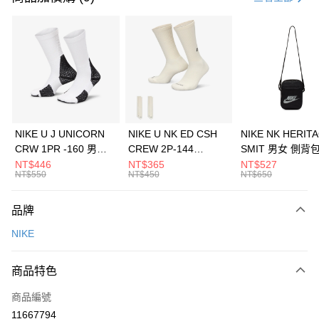
信用卡分期付款
3 期 0 利率 每期
NT$293
21家銀行
合作金庫商業銀行
第一商業銀行
LINE Pay
華南商業銀行
彰化商業銀行
Apple Pay
上海商業儲蓄銀行
台北富邦商業銀行
國泰世華商業銀行
兆豐國際商業銀行
悠遊付
臺灣中小企業銀行
台中商業銀行
NIKE U J UNICORN
NIKE U NK ED CSH
NIKE NK HERIT
匯豐（台灣）商業銀行
華泰商業銀行
CRW 1PR -160 男女
CREW 2P-144
SMIT 男女 側背
全盈+PAY
聯邦商業銀行
遠東國際商業銀行
中統襪 FZ3393100
EMBRDY 男女 短統襪
BA5871010
NT$446
NT$365
NT$527
元大商業銀行
永豐商業銀行
NT$550
NT$450
NT$650
AFTEE先享後付
FZ3073133
玉山商業銀行
星展（台灣）商業銀行
相關說明
台新國際商業銀行
中國信託商業銀行
品牌
【關於「AFTEE先享後付」】
台灣樂天信用卡公司
AFTEE先享後付是「在收到商品之後才付款」的支付方式。 讓您購物簡單
運送方式
NIKE
便利好安心！
１．簡單：不需註冊會員、不需綁卡、不需儲值。
7-11取貨(快速到店)
２．便利：只要手機號碼，簡訊認證，即可結帳。
商品特色
每筆NT$100，滿NT$1,500(含以上)免運費
３．安心：先確認商品／服務後，再付款。
商品編號
宅配
【「AFTEE先享後付」結帳流程】
１．於結帳方式選擇「AFTEE先享後付」後，將跳轉至「AFTEE先享後付」
11667794
每筆NT$100，滿NT$1,500(含以上)免運費