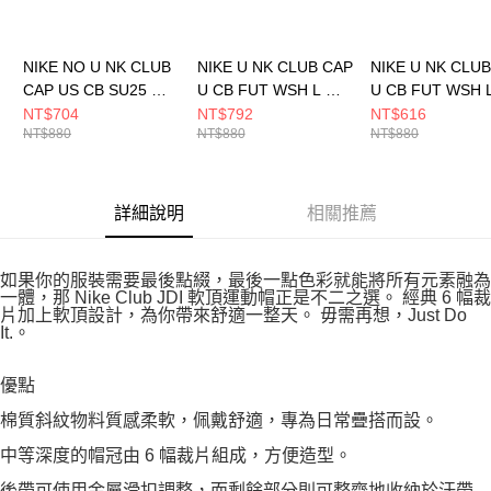
NIKE NO U NK CLUB
NIKE U NK CLUB CAP
NIKE U NK CLU
CAP US CB SU25 男
U CB FUT WSH L 男
U CB FUT WSH 
女 休閒帽 HV8720010
女 休閒帽 FB5368011
女 休閒帽 FB536
NT$704
NT$792
NT$616
NT$880
NT$880
NT$880
詳細說明
相關推薦
如果你的服裝需要最後點綴，最後一點色彩就能將所有元素融為
一體，那 Nike Club JDI 軟頂運動帽正是不二之選。 經典 6 幅裁
片加上軟頂設計，為你帶來舒適一整天。 毋需再想，Just Do
It.。
優點
棉質斜紋物料質感柔軟，佩戴舒適，專為日常疊搭而設。
中等深度的帽冠由 6 幅裁片組成，方便造型。
後帶可使用金屬滑扣調整，而剩餘部分則可整齊地收納於汗帶