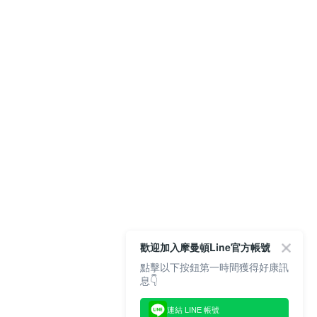
歡迎加入摩曼頓Line官方帳號
點擊以下按鈕第一時間獲得好康訊
息👇
連結 LINE 帳號