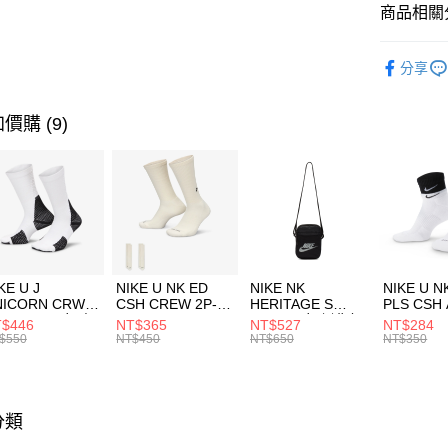
聯邦商
商品相關分
元大商
AFTEE先
玉山商
品牌
AD
相關說明
分享
台新國
【關於「A
女性商品
台灣樂
AFTEE
便利好安
運動類型
運送方式
價購 (9)
１．簡單
２．便利
限時降價
7-11取貨
３．安心
每筆NT$1
【「AFT
宅配
１．於結帳
付」結帳
每筆NT$1
２．訂單
３．收到繳
付款後門
KE U J
NIKE U NK ED
NIKE NK
NIKE U N
／ATM／
NICORN CRW
CSH CREW 2P-
HERITAGE S
PLS CSH 
每筆NT$1
※ 請注意
R -160 男女 中
144 EMBRDY 男
SMIT 男女 側背包
144 DBL
$446
NT$365
NT$527
NT$284
絡購買商品
襪 FZ3393100
女 短統襪
BA5871010
襪 DH405
$550
NT$450
NT$650
NT$350
先享後付
FZ3073133
※ 交易是
是否繳費成
付客戶支
分類
【注意事