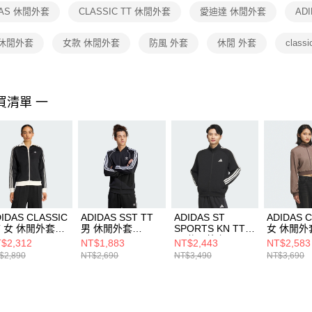
１．透過由
DAS 休閒外套
CLASSIC TT 休閒外套
愛迪達 休閒外套
AD
交易，需
求債權轉
２．關於
 休閒外套
女款 休閒外套
防風 外套
休閒 外套
class
https://aft
３．未成
「AFTE
任。
買清單 一
４．使用「
即時審查
結果請求
５．嚴禁
形，恩沛
動。
IDAS CLASSIC
ADIDAS SST TT
ADIDAS ST
ADIDAS 
T 女 休閒外套
男 休閒外套
SPORTS KN TT
女 休閒外
7969
IM4545
男 休閒外套
KC2645
$2,312
NT$1,883
NT$2,443
NT$2,583
KC2884
$2,890
NT$2,690
NT$3,490
NT$3,690