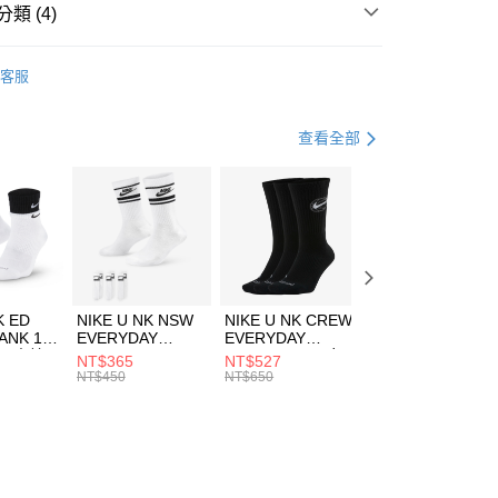
業銀行
遠東國際商業銀行
類 (4)
業銀行
永豐商業銀行
享後付
業銀行
星展（台灣）商業銀行
IDAS
服飾
客服
際商業銀行
中國信託商業銀行
FTEE先享後付」】
外套
休閒外套
天信用卡公司
先享後付是「在收到商品之後才付款」的支付方式。 讓您購物簡單
心！
休閒戶外
服飾
查看全部
：不需註冊會員、不需綁卡、不需儲值。
：只要手機號碼，簡訊認證，即可結帳。
專區⬇
(快速到店)
：先確認商品／服務後，再付款。
00，滿NT$1,500(含以上)免運費
EE先享後付」結帳流程】
方式選擇「AFTEE先享後付」後，將跳轉至「AFTEE先享後
頁面，進行簡訊認證並確認金額後，即可完成結帳。
00，滿NT$1,500(含以上)免運費
成立數日內，您將收到繳費通知簡訊。
費通知簡訊後14天內，點擊此簡訊中的連結，可透過四大超商
市自取
K ED
NIKE U NK NSW
NIKE U NK CREW
NIKE U NK
網路銀行／等多元方式進行付款，方視為交易完成。
ANK 1P
EVERYDAY
EVERYDAY
EVERYDAY LTW
00，滿NT$1,500(含以上)免運費
：結帳手續完成當下不需立刻繳費，但若您需要取消訂單，請聯
 男 中統
ESSENTIAL CR
BBALL 3PR 男女
ANKLE 3PR 男女
NT$365
NT$527
NT$365
的店家。未經商家同意取消之訂單仍視為有效，需透過AFTEE
8104
男女 短統襪
長統襪
踝襪 SX7677010
NT$450
NT$650
NT$450
繳納相關費用。
DX5089103
DA2123010
否成功請以「AFTEE先享後付 」之結帳頁面顯示為準，若有關於
功／繳費後需取消欲退款等相關疑問，請聯繫「AFTEE先享後
援中心」
https://netprotections.freshdesk.com/support/home
項】