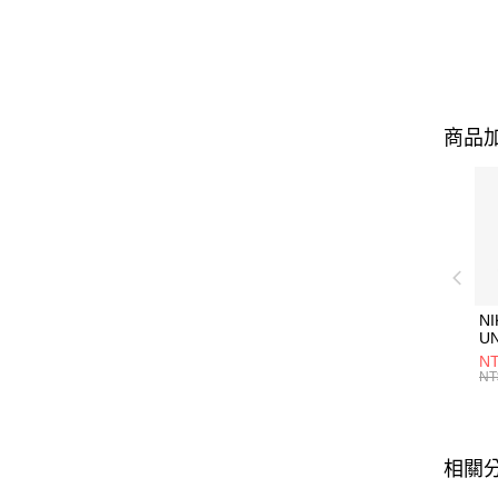
商品加
NI
U
1P
NT
統
NT
相關