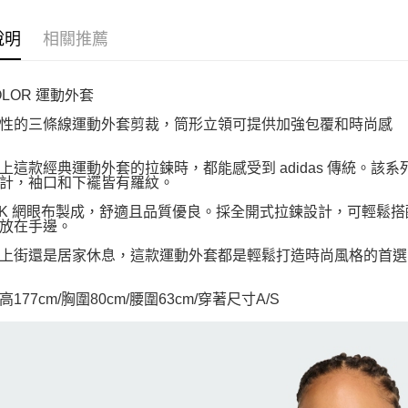
說明
相關推薦
OLOR 運動外套
性的三條線運動外套剪裁，筒形立領可提供加強包覆和時尚感
上這款經典運動外套的拉鍊時，都能感受到 adidas 傳統。
計，袖口和下襬皆有羅紋。
PK 網眼布製成，舒適且品質優良。採全開式拉鍊設計，可輕鬆
放在手邊。
上街還是居家休息，這款運動外套都是輕鬆打造時尚風格的首選
177cm/胸圍80cm/腰圍63cm/穿著尺寸A/S