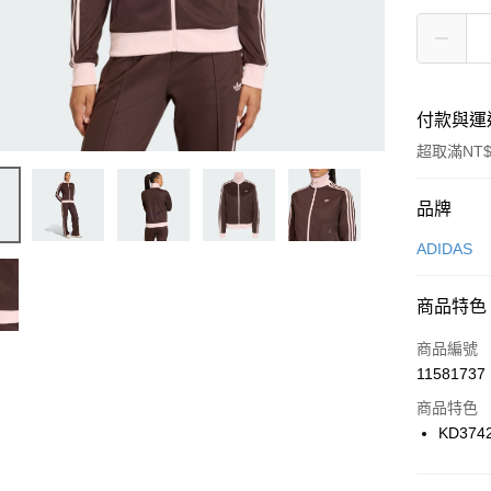
付款與運
超取滿NT$
付款方式
品牌
信用卡一
ADIDAS
信用卡分
商品特色
3 期 
商品編號
合作金
LINE Pay
11581737
華南商
Apple Pay
上海商
商品特色
國泰世
KD374
悠遊付
臺灣中
匯豐（
全盈+PAY