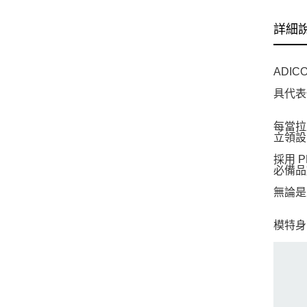
詳細
ADIC
具代表
每當拉
立領設
採用 
必備品
無論是
模特身高