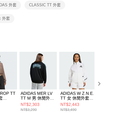
恩沛科技股份有限公司提供之「AFTEE先享後付」服務完成之
IDAS 外套
CLASSIC TT 外套
依本服務之必要範圍內提供個人資料，並將交易相關給付款項請
讓予恩沛科技股份有限公司。
個人資料處理事宜，請瀏覽以下網址：
ic 外套
ee.tw/terms/#terms3
年的使用者請事先徵得法定代理人或監護人之同意方可使用
E先享後付」，若未經同意申辦者引起之損失，本公司不負相關責
AFTEE先享後付」時，將依據個別帳號之用戶狀況，依本公司
核予不同之上限額度；若仍有額度不足之情形，本公司將視審查
用戶進行身份認證。
一人註冊多個帳號或使用他人資訊註冊。若發現惡意使用之情
科技股份有限公司將有權停止該用戶之使用額度並採取法律行
CROP TT
ADIDAS MER LV
ADIDAS W Z.N.E.
ADIDAS MER BW
套
TT M 男 休閒外套
TT 女 休閒外套
TT M 男 休閒外套
KG4745
JL7331
KT5128
NT$2,303
NT$2,443
NT$2,952
NT$3,290
NT$3,490
NT$3,690