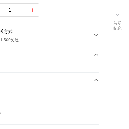
清除
紀錄
送方式
1,500免運
次付款
期付款
0 利率 每期
NT$963
21家銀行
庫商業銀行
第一商業銀行
業銀行
彰化商業銀行
業儲蓄銀行
台北富邦商業銀行
華商業銀行
兆豐國際商業銀行
2
小企業銀行
台中商業銀行
台灣）商業銀行
華泰商業銀行