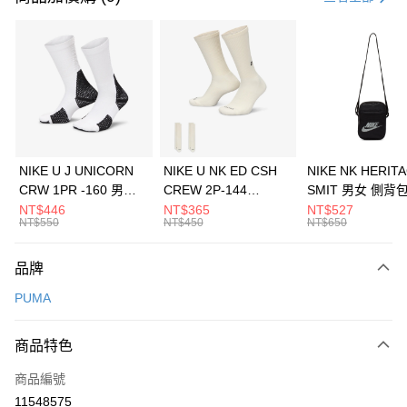
信用卡分期付款
3 期 0 利率 每期
NT$893
21家銀行
合作金庫商業銀行
第一商業銀行
LINE Pay
華南商業銀行
彰化商業銀行
Apple Pay
上海商業儲蓄銀行
台北富邦商業銀行
國泰世華商業銀行
兆豐國際商業銀行
悠遊付
臺灣中小企業銀行
台中商業銀行
NIKE U J UNICORN
NIKE U NK ED CSH
NIKE NK HERIT
匯豐（台灣）商業銀行
華泰商業銀行
CRW 1PR -160 男女
CREW 2P-144
SMIT 男女 側背
全盈+PAY
聯邦商業銀行
遠東國際商業銀行
中統襪 FZ3393100
EMBRDY 男女 短統襪
BA5871010
NT$446
NT$365
NT$527
元大商業銀行
永豐商業銀行
NT$550
NT$450
NT$650
AFTEE先享後付
FZ3073133
玉山商業銀行
星展（台灣）商業銀行
相關說明
台新國際商業銀行
中國信託商業銀行
品牌
【關於「AFTEE先享後付」】
台灣樂天信用卡公司
AFTEE先享後付是「在收到商品之後才付款」的支付方式。 讓您購物簡單
運送方式
PUMA
便利好安心！
１．簡單：不需註冊會員、不需綁卡、不需儲值。
7-11取貨(快速到店)
２．便利：只要手機號碼，簡訊認證，即可結帳。
商品特色
每筆NT$100，滿NT$1,500(含以上)免運費
３．安心：先確認商品／服務後，再付款。
商品編號
宅配
【「AFTEE先享後付」結帳流程】
１．於結帳方式選擇「AFTEE先享後付」後，將跳轉至「AFTEE先享後付」
11548575
每筆NT$100，滿NT$1,500(含以上)免運費