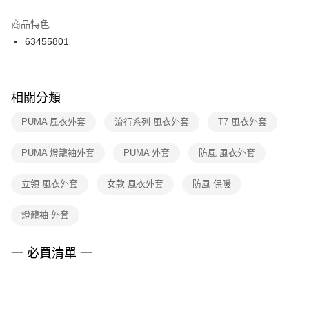
結帳頁面，進行簡訊認證並確認金額後，即可完成結帳。
２．訂單成立數日內，您將收到繳費通知簡訊。
商品特色
付款後門市自取
３．收到繳費通知簡訊後14天內，點擊此簡訊中的連結，可透過四大超商／
63455801
每筆NT$100，滿NT$1,500(含以上)免運費
ATM／網路銀行／等多元方式進行付款，方視為交易完成。
※ 請注意：結帳手續完成當下不需立刻繳費，但若您需要取消訂單，請聯絡
購買商品的店家。未經商家同意取消之訂單仍視為有效，需透過AFTEE先享
後付繳納相關費用。
※ 交易是否成功請以「AFTEE先享後付 」之結帳頁面顯示為準，若有關於
相關分類
是否繳費成功／繳費後需取消欲退款等相關疑問，請聯繫「AFTEE先享後付
客戶支援中心」
https://netprotections.freshdesk.com/support/home
PUMA 風衣外套
流行系列 風衣外套
T7 風衣外套
【注意事項】
PUMA 燈籠袖外套
PUMA 外套
防風 風衣外套
１．透過由恩沛科技股份有限公司提供之「AFTEE先享後付」服務完成之交
易，需依本服務之必要範圍內提供個人資料，並將交易相關給付款項請求債
權轉讓予恩沛科技股份有限公司。
立領 風衣外套
女款 風衣外套
防風 保暖
２．關於個人資料處理事宜，請瀏覽以下網址：
https://aftee.tw/terms/#terms3
燈籠袖 外套
３．未成年的使用者請事先徵得法定代理人或監護人之同意方可使用
「AFTEE先享後付」，若未經同意申辦者引起之損失，本公司不負相關責
任。
一 必買清單 一
４．使用「AFTEE先享後付」時，將依據個別帳號之用戶狀況，依本公司即
時審查核予不同之上限額度；若仍有額度不足之情形，本公司將視審查結果
請求用戶進行身份認證。
５．嚴禁一人註冊多個帳號或使用他人資訊註冊。若發現惡意使用之情形，
恩沛科技股份有限公司將有權停止該用戶之使用額度並採取法律行動。