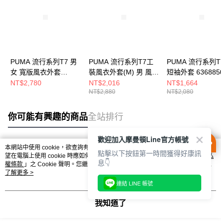
PUMA 流行系列T7 男
PUMA 流行系列T7工
PUMA 流行系列T
女 寬版風衣外套
裝風衣外套(M) 男 風衣
短袖外套 636885
62691301
外套 63209201
NT$2,780
NT$2,016
NT$1,664
NT$2,880
NT$2,080
你可能有興趣的商品
全站排行
歡迎加入摩曼頓Line官方帳號
本網站中使用 cookie，欲查詢有關本網站使用 cookie 方式之詳情，及若您不希
點擊以下按鈕第一時間獲得好康訊
熱門標籤
望在電腦上使用 cookie 時應如何變更電腦的 cookie 設定，請參閱本網站「
隱私
息👇
權條款
」之 Cookie 聲明。您繼續使用本網站即表示您同意本公司得按本網站使
用條款之 Cookie 聲明使用 cookie。
了解更多 >
連結 LINE 帳號
我知道了