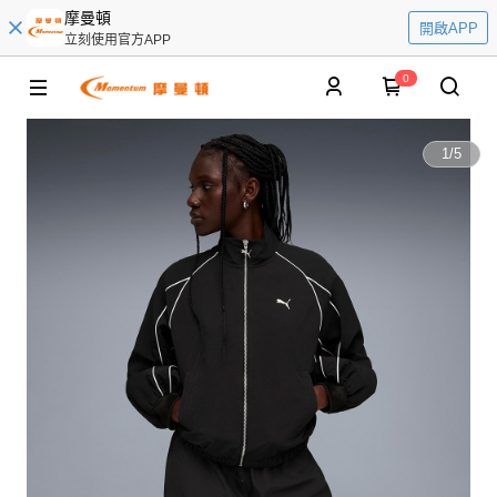
摩曼頓
開啟APP
立刻使用官方APP
0
1
/
5