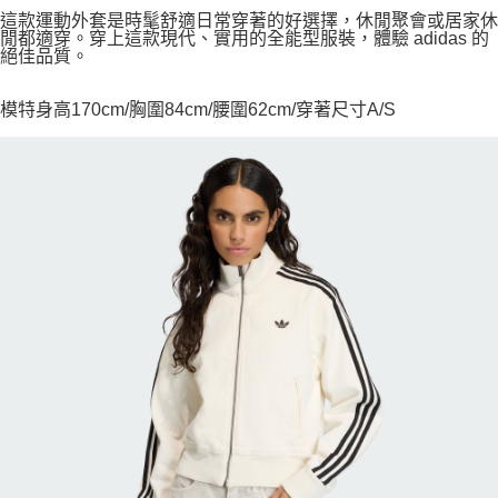
這款運動外套是時髦舒適日常穿著的好選擇，休閒聚會或居家休
閒都適穿。穿上這款現代、實用的全能型服裝，體驗 adidas 的
絕佳品質。
模特身高170cm/胸圍84cm/腰圍62cm/穿著尺寸A/S