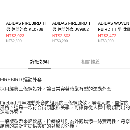
ADIDAS FIREBIRD TT
ADIDAS FIREBIRD TT
ADIDAS WOVEN
男 休閒外套 KE0788
男 休閒外套 JV9882
FBIRD TT 男 
KB2466
NT$2,023
NT$2,303
NT$2,472
NT$2,890
NT$3,290
NT$3,090
詳細說明
相關推薦
FIREBIRD 運動外套
採用經典三條線設計，讓日常穿著時髦有型的運動外套
Firebird 丹寧運動外套向經典的三條線致敬，展現大膽、自信的
風格。這是一款符合街頭服飾美學，可讓你從人群中脫穎而出的
運動外套。
一般版型帶來輕鬆感，拉鍊設計則為外觀增添一絲實用性。丹寧
結構的設計可提供美好的著感與外觀。