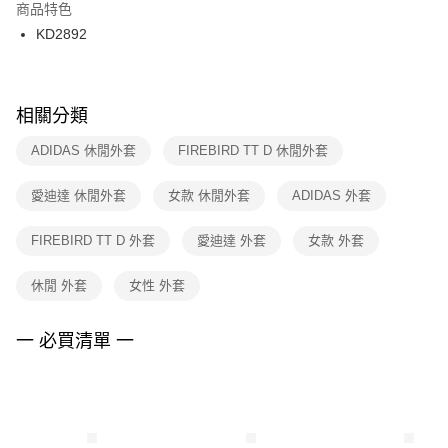
２．訂單成立數日內，您將收到繳費通知簡訊。
商品特色
付款後門市自取
３．收到繳費通知簡訊後14天內，點擊此簡訊中的連結，可透過四大超商／
KD2892
每筆NT$100，滿NT$1,500(含以上)免運費
ATM／網路銀行／等多元方式進行付款，方視為交易完成。
※ 請注意：結帳手續完成當下不需立刻繳費，但若您需要取消訂單，請聯絡
購買商品的店家。未經商家同意取消之訂單仍視為有效，需透過AFTEE先享
後付繳納相關費用。
※ 交易是否成功請以「AFTEE先享後付 」之結帳頁面顯示為準，若有關於
相關分類
是否繳費成功／繳費後需取消欲退款等相關疑問，請聯繫「AFTEE先享後付
客戶支援中心」
https://netprotections.freshdesk.com/support/home
ADIDAS 休閒外套
FIREBIRD TT D 休閒外套
【注意事項】
愛迪達 休閒外套
女款 休閒外套
ADIDAS 外套
１．透過由恩沛科技股份有限公司提供之「AFTEE先享後付」服務完成之交
易，需依本服務之必要範圍內提供個人資料，並將交易相關給付款項請求債
權轉讓予恩沛科技股份有限公司。
FIREBIRD TT D 外套
愛迪達 外套
女款 外套
２．關於個人資料處理事宜，請瀏覽以下網址：
https://aftee.tw/terms/#terms3
休閒 外套
女性 外套
３．未成年的使用者請事先徵得法定代理人或監護人之同意方可使用
「AFTEE先享後付」，若未經同意申辦者引起之損失，本公司不負相關責
任。
一 必買清單 一
４．使用「AFTEE先享後付」時，將依據個別帳號之用戶狀況，依本公司即
時審查核予不同之上限額度；若仍有額度不足之情形，本公司將視審查結果
請求用戶進行身份認證。
５．嚴禁一人註冊多個帳號或使用他人資訊註冊。若發現惡意使用之情形，
恩沛科技股份有限公司將有權停止該用戶之使用額度並採取法律行動。