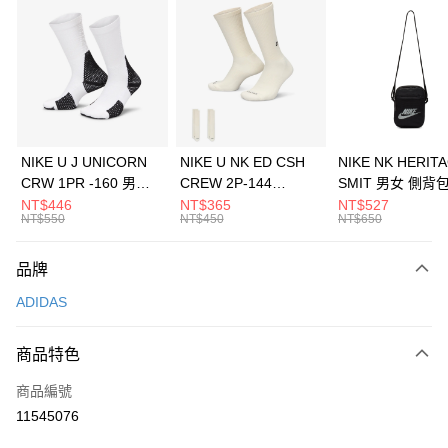
信用卡分期付款
3 期 0 利率 每期
NT$1,430
21家銀行
合作金庫商業銀行
第一商業銀行
LINE Pay
華南商業銀行
彰化商業銀行
Apple Pay
上海商業儲蓄銀行
台北富邦商業銀行
國泰世華商業銀行
兆豐國際商業銀行
悠遊付
臺灣中小企業銀行
台中商業銀行
NIKE U J UNICORN
NIKE U NK ED CSH
NIKE NK HERIT
匯豐（台灣）商業銀行
華泰商業銀行
CRW 1PR -160 男女
CREW 2P-144
SMIT 男女 側背
全盈+PAY
聯邦商業銀行
遠東國際商業銀行
中統襪 FZ3393100
EMBRDY 男女 短統襪
BA5871010
NT$446
NT$365
NT$527
元大商業銀行
永豐商業銀行
NT$550
NT$450
NT$650
AFTEE先享後付
FZ3073133
玉山商業銀行
星展（台灣）商業銀行
相關說明
台新國際商業銀行
中國信託商業銀行
品牌
【關於「AFTEE先享後付」】
台灣樂天信用卡公司
AFTEE先享後付是「在收到商品之後才付款」的支付方式。 讓您購物簡單
運送方式
ADIDAS
便利好安心！
１．簡單：不需註冊會員、不需綁卡、不需儲值。
7-11取貨(快速到店)
２．便利：只要手機號碼，簡訊認證，即可結帳。
商品特色
每筆NT$100，滿NT$1,500(含以上)免運費
３．安心：先確認商品／服務後，再付款。
商品編號
宅配
【「AFTEE先享後付」結帳流程】
１．於結帳方式選擇「AFTEE先享後付」後，將跳轉至「AFTEE先享後付」
11545076
每筆NT$100，滿NT$1,500(含以上)免運費
結帳頁面，進行簡訊認證並確認金額後，即可完成結帳。