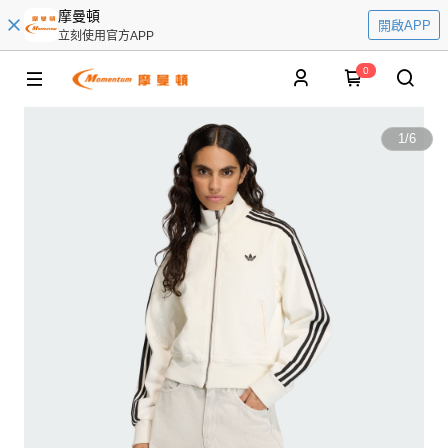
摩曼頓
開啟APP
立刻使用官方APP
0
1
/
6