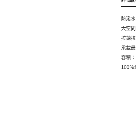
詳細
防潑水
大空間
拉鍊拉
承載最大
容積：2
100