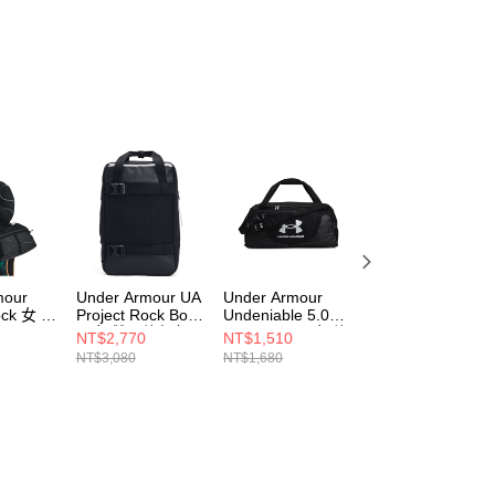
個人資料處理事宜，請瀏覽以下網址：
ee.tw/terms/#terms3
年的使用者請事先徵得法定代理人或監護人之同意方可使用
E先享後付」，若未經同意申辦者引起之損失，本公司不負相關責
AFTEE先享後付」時，將依據個別帳號之用戶狀況，依本公司
核予不同之上限額度；若仍有額度不足之情形，本公司將視審查
用戶進行身份認證。
一人註冊多個帳號或使用他人資訊註冊。若發現惡意使用之情
科技股份有限公司將有權停止該用戶之使用額度並採取法律行
mour
Under Armour UA
Under Armour
Under Armour
Rock 女 旅
Project Rock Box
Undeniable 5.0
Studio Campus 
458-001
男女 雙用旅行包
Duffle MD 男女 旅
後背包 1384675-
NT$2,770
NT$1,510
NT$1,870
1378417-002
行包 1369223-001
709
NT$3,080
NT$1,680
NT$2,080