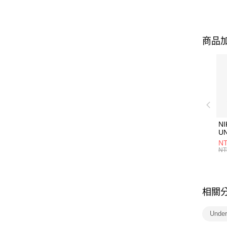
商品加
NI
U
1P
NT
統
NT
相關
Unde