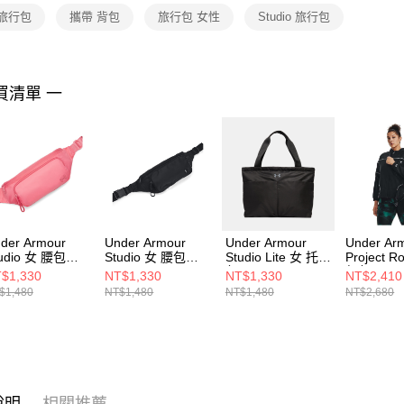
２．關於
 旅行包
攜帶 背包
旅行包 女性
Studio 旅行包
https://aft
３．未成
「AFTE
任。
買清單 一
４．使用「
即時審查
結果請求
５．嚴禁
形，恩沛
動。
der Armour
Under Armour
Under Armour
Under Ar
udio 女 腰包
Studio 女 腰包
Studio Lite 女 托特
Project 
84459-600
1384459-001
包 1388920-001
行包 1376
$1,330
NT$1,330
NT$1,330
NT$2,410
$1,480
NT$1,480
NT$1,480
NT$2,680