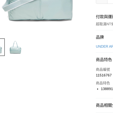
付款與運
超取滿NT$
付款方式
品牌
信用卡一
UNDER A
信用卡分
商品特色
3 期 
商品編號
合作金
LINE Pay
11516767
華南商
Apple Pay
上海商
商品特色
國泰世
138891
悠遊付
臺灣中
匯豐（
全盈+PAY
聯邦商
商品相關分
元大商
AFTEE先