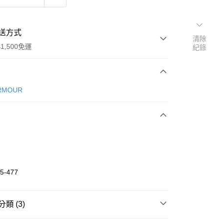
送方式
清除
1,500免運
紀錄
次付款
RMOUR
期付款
0 利率 每期
NT$493
21家銀行
庫商業銀行
第一商業銀行
業銀行
彰化商業銀行
業儲蓄銀行
台北富邦商業銀行
華商業銀行
兆豐國際商業銀行
5-477
小企業銀行
台中商業銀行
台灣）商業銀行
華泰商業銀行
業銀行
遠東國際商業銀行
類 (3)
業銀行
永豐商業銀行
享後付