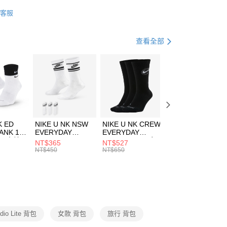
業銀行
星展（台灣）商業銀行
DER ARMOUR
配件
客服
際商業銀行
中國信託商業銀行
FTEE先享後付」】
包袋
旅行包
天信用卡公司
先享後付是「在收到商品之後才付款」的支付方式。 讓您購物簡單
心！
休閒戶外
配件
查看全部
：不需註冊會員、不需綁卡、不需儲值。
：只要手機號碼，簡訊認證，即可結帳。
(快速到店)
：先確認商品／服務後，再付款。
00，滿NT$1,500(含以上)免運費
EE先享後付」結帳流程】
方式選擇「AFTEE先享後付」後，將跳轉至「AFTEE先享後
頁面，進行簡訊認證並確認金額後，即可完成結帳。
00，滿NT$1,500(含以上)免運費
成立數日內，您將收到繳費通知簡訊。
費通知簡訊後14天內，點擊此簡訊中的連結，可透過四大超商
市自取
K ED
NIKE U NK NSW
NIKE U NK CREW
NIKE U NK
網路銀行／等多元方式進行付款，方視為交易完成。
ANK 1P
EVERYDAY
EVERYDAY
EVERYDAY LTW
00，滿NT$1,500(含以上)免運費
：結帳手續完成當下不需立刻繳費，但若您需要取消訂單，請聯
 男 中統
ESSENTIAL CR
BBALL 3PR 男女
ANKLE 3PR 男女
NT$365
NT$527
NT$365
的店家。未經商家同意取消之訂單仍視為有效，需透過AFTEE
8104
男女 短統襪
長統襪
踝襪 SX7677010
NT$450
NT$650
NT$450
繳納相關費用。
DX5089103
DA2123010
否成功請以「AFTEE先享後付 」之結帳頁面顯示為準，若有關於
功／繳費後需取消欲退款等相關疑問，請聯繫「AFTEE先享後
援中心」
https://netprotections.freshdesk.com/support/home
項】
恩沛科技股份有限公司提供之「AFTEE先享後付」服務完成之
dio Lite 背包
女款 背包
旅行 背包
依本服務之必要範圍內提供個人資料，並將交易相關給付款項請
讓予恩沛科技股份有限公司。