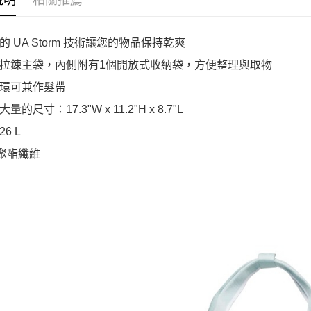
說明
相關推薦
的 UA Storm 技術讓您的物品保持乾爽
拉鍊主袋，內側附有1個開放式收納袋，方便整理與取物
環可兼作髮帶
量的尺寸：17.3"W x 11.2"H x 8.7"L
6 L
％聚酯纖維