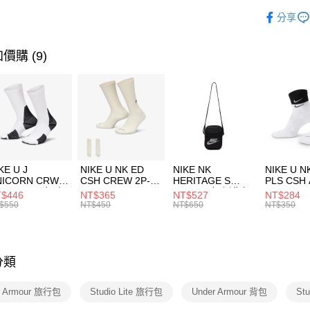
玉山商
品牌
UN
相關說明
分享
台新國
【關於「A
運動配件
台灣樂
AFTEE
便利好安
運動類型
運送方式
價購 (9)
１．簡單
２．便利
7-11取貨
３．安心
每筆NT$1
【「AFT
宅配
１．於結帳
付」結帳
每筆NT$1
２．訂單
３．收到繳
付款後門
KE U J
NIKE U NK ED
NIKE NK
NIKE U N
／ATM／
NICORN CRW
CSH CREW 2P-
HERITAGE S
PLS CSH 
每筆NT$1
※ 請注意
R -160 男女 中
144 EMBRDY 男
SMIT 男女 側背包
144 DBL
$446
NT$365
NT$527
NT$284
絡購買商品
襪 FZ3393100
女 短統襪
BA5871010
襪 DH405
$550
NT$450
NT$650
NT$350
先享後付
FZ3073133
※ 交易是
是否繳費成
付客戶支
分類
【注意事
１．透過由
r Armour 旅行包
Studio Lite 旅行包
Under Armour 背包
Stu
交易，需
求債權轉