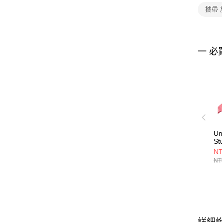
攜帶
一 必
Un
St
13
NT
NT