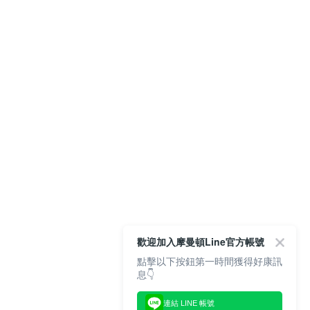
歡迎加入摩曼頓Line官方帳號
點擊以下按鈕第一時間獲得好康訊
息👇
連結 LINE 帳號