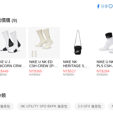
玉山商
品牌
NI
相關說明
分享
台新國
【關於「A
運動配件
台灣樂
AFTEE
便利好安
運動類型
運送方式
價購 (9)
１．簡單
２．便利
7-11取貨
３．安心
每筆NT$1
【「AFT
宅配
１．於結帳
付」結帳
每筆NT$1
２．訂單
３．收到繳
付款後門
KE U J
NIKE U NK ED
NIKE NK
NIKE U N
／ATM／
NICORN CRW
CSH CREW 2P-
HERITAGE S
PLS CSH 
每筆NT$1
※ 請注意
R -160 男女 中
144 EMBRDY 男
SMIT 男女 側背包
144 DBL
$446
NT$365
NT$527
NT$284
絡購買商品
襪 FZ3393100
女 短統襪
BA5871010
襪 DH405
$550
NT$450
NT$650
NT$350
先享後付
FZ3073133
※ 交易是
是否繳費成
付客戶支
分類
【注意事
１．透過由
E 後背包
NK UTILITY SPD BKPK 後背包
2.0 GFX 後背包
交易，需
求債權轉