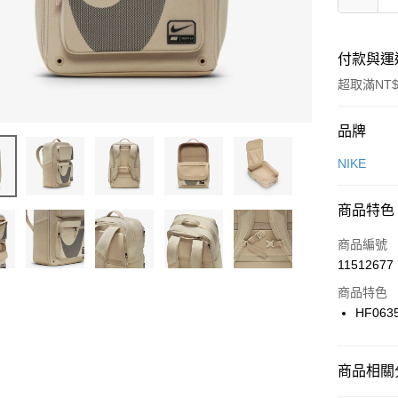
付款與運
超取滿NT$
付款方式
品牌
信用卡一
NIKE
信用卡分
商品特色
3 期 
商品編號
合作金
LINE Pay
11512677
華南商
Apple Pay
上海商
商品特色
國泰世
HF063
悠遊付
臺灣中
匯豐（
全盈+PAY
聯邦商
商品相關分
元大商
AFTEE先