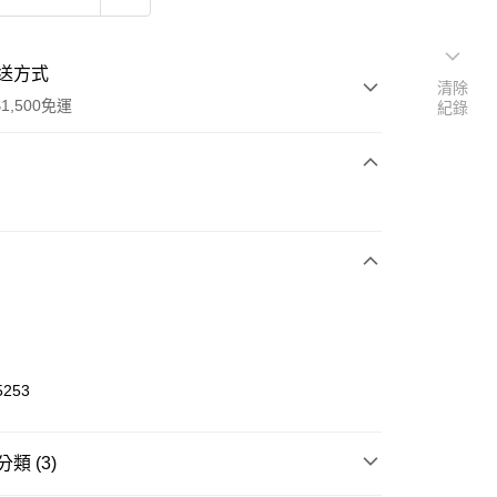
送方式
清除
1,500免運
紀錄
次付款
期付款
0 利率 每期
NT$816
21家銀行
庫商業銀行
第一商業銀行
業銀行
彰化商業銀行
業儲蓄銀行
台北富邦商業銀行
華商業銀行
兆豐國際商業銀行
5253
小企業銀行
台中商業銀行
台灣）商業銀行
華泰商業銀行
業銀行
遠東國際商業銀行
類 (3)
業銀行
永豐商業銀行
享後付