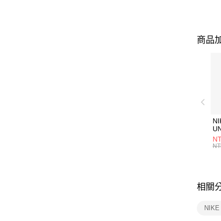
商品加
NI
U
1P
NT
統
NT
相關
NIK