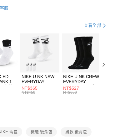
業銀行
星展（台灣）商業銀行
KE
配件
客服
際商業銀行
中國信託商業銀行
FTEE先享後付」】
包袋
後背包
天信用卡公司
先享後付是「在收到商品之後才付款」的支付方式。 讓您購物簡單
心！
休閒戶外
配件
查看全部
：不需註冊會員、不需綁卡、不需儲值。
：只要手機號碼，簡訊認證，即可結帳。
(快速到店)
：先確認商品／服務後，再付款。
00，滿NT$1,500(含以上)免運費
EE先享後付」結帳流程】
方式選擇「AFTEE先享後付」後，將跳轉至「AFTEE先享後
頁面，進行簡訊認證並確認金額後，即可完成結帳。
00，滿NT$1,500(含以上)免運費
成立數日內，您將收到繳費通知簡訊。
費通知簡訊後14天內，點擊此簡訊中的連結，可透過四大超商
市自取
K ED
NIKE U NK NSW
NIKE U NK CREW
NIKE U NK
網路銀行／等多元方式進行付款，方視為交易完成。
ANK 1P
EVERYDAY
EVERYDAY
EVERYDAY LTW
00，滿NT$1,500(含以上)免運費
：結帳手續完成當下不需立刻繳費，但若您需要取消訂單，請聯
 男 中統
ESSENTIAL CR
BBALL 3PR 男女
ANKLE 3PR 男女
NT$365
NT$527
NT$365
的店家。未經商家同意取消之訂單仍視為有效，需透過AFTEE
8104
男女 短統襪
長統襪
踝襪 SX7677010
NT$450
NT$650
NT$450
繳納相關費用。
DX5089103
DA2123010
否成功請以「AFTEE先享後付 」之結帳頁面顯示為準，若有關於
功／繳費後需取消欲退款等相關疑問，請聯繫「AFTEE先享後
援中心」
https://netprotections.freshdesk.com/support/home
項】
恩沛科技股份有限公司提供之「AFTEE先享後付」服務完成之
NIKE 背包
機能 後背包
男款 後背包
依本服務之必要範圍內提供個人資料，並將交易相關給付款項請
讓予恩沛科技股份有限公司。