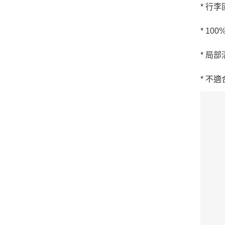
* 行
* 10
* 局
* 不