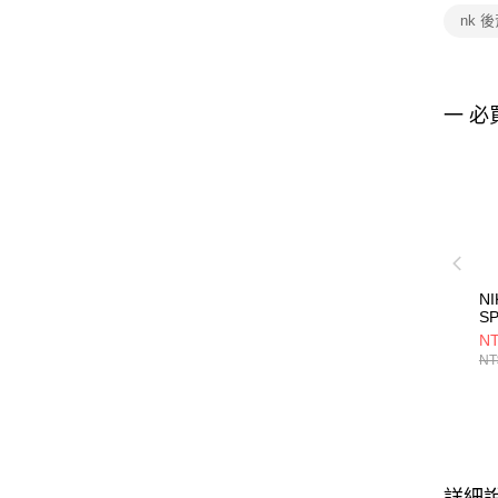
nk 
一 必
NI
SP
2
NT
FN
NT