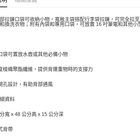
說明
相關推薦
部拉鍊口袋可收納小物，寬敞主袋搭配行李袋拉鍊，可完全拉至
和換洗衣物；附有內袋和專用口袋，可放置 16 吋筆電和其他小
邊口袋可置放水壺或其他必備小物
密度梭織聚酯纖維，提供背運重物時的支撐力
布開孔設計，有助背部通風
細資料
公分寬 x 48 公分高 x 15 公分深
墊式背帶