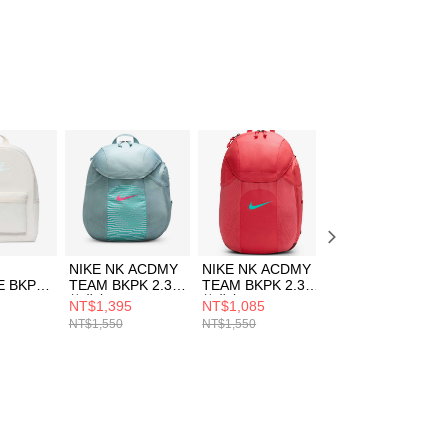
個人資料處理事宜，請瀏覽以下網址：
ee.tw/terms/#terms3
年的使用者請事先徵得法定代理人或監護人之同意方可使用
E先享後付」，若未經同意申辦者引起之損失，本公司不負相關責
AFTEE先享後付」時，將依據個別帳號之用戶狀況，依本公司
核予不同之上限額度；若仍有額度不足之情形，本公司將視審查
用戶進行身份認證。
一人註冊多個帳號或使用他人資訊註冊。若發現惡意使用之情
科技股份有限公司將有權停止該用戶之使用額度並採取法律行
NIKE NK ACDMY
NIKE NK ACDMY
NIKE HIKE NIKE
E BKPK
TEAM BKPK 2.3
TEAM BKPK 2.3
BKPK 男女 後背
後背包
後背包
DJ9677464
NT$1,395
NT$1,085
NT$1,290
04
DV0761395
DV0761850
NT$1,550
NT$1,550
NT$2,650