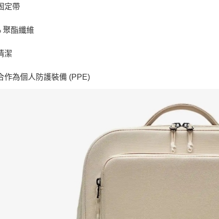
李固定帶
0% 聚酯纖維
部清潔
適合作為個人防護裝備 (PPE)