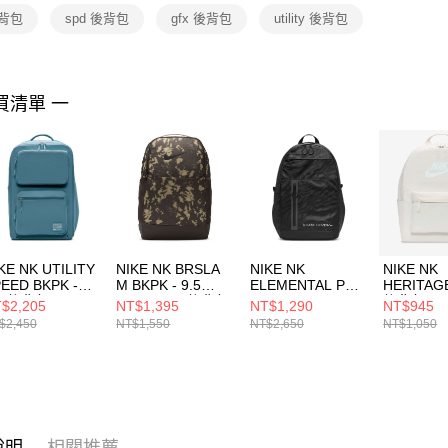
２．關於
後背包
spd 後背包
gfx 後背包
utility 後背包
https://aft
３．未成
「AFTE
任。
買清單 一
４．使用「
即時審查
結果請求
５．嚴禁
形，恩沛
動。
KE NK UTILITY
NIKE NK BRSLA
NIKE NK
NIKE NK
EED BKPK -
M BKPK - 9.5
ELEMENTAL PRO
HERITAG
.0 後背包
AOP SP25 後背包
BKPK - SF ADV 男
後背包
$2,205
NT$1,395
NT$1,290
NT$945
4106006
HJ8244004
女 後背包
DC42441
$2,450
NT$1,550
NT$2,650
NT$1,050
FZ6369010