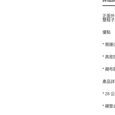
詳細
正面外
雙鞋子
優點
* 側
* 高
* 襯
產品詳
* 28 
* 襯