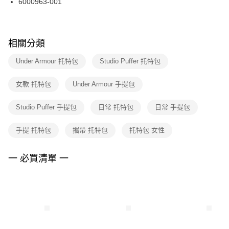
6000963-001
每筆NT$100，滿NT$1,500(含以上)免運費
ATM／網路銀行／等多元方式進行付款，方視為交易完成。
※ 請注意：結帳手續完成當下不需立刻繳費，但若您需要取消訂單，請聯絡
購買商品的店家。未經商家同意取消之訂單仍視為有效，需透過AFTEE先享
後付繳納相關費用。
※ 交易是否成功請以「AFTEE先享後付 」之結帳頁面顯示為準，若有關於
相關分類
是否繳費成功／繳費後需取消欲退款等相關疑問，請聯繫「AFTEE先享後付
客戶支援中心」
https://netprotections.freshdesk.com/support/home
Under Armour 托特包
Studio Puffer 托特包
【注意事項】
女款 托特包
Under Armour 手提包
１．透過由恩沛科技股份有限公司提供之「AFTEE先享後付」服務完成之交
易，需依本服務之必要範圍內提供個人資料，並將交易相關給付款項請求債
權轉讓予恩沛科技股份有限公司。
Studio Puffer 手提包
日常 托特包
日常 手提包
２．關於個人資料處理事宜，請瀏覽以下網址：
https://aftee.tw/terms/#terms3
手提 托特包
攜帶 托特包
托特包 女性
３．未成年的使用者請事先徵得法定代理人或監護人之同意方可使用
「AFTEE先享後付」，若未經同意申辦者引起之損失，本公司不負相關責
任。
一 必買清單 一
４．使用「AFTEE先享後付」時，將依據個別帳號之用戶狀況，依本公司即
時審查核予不同之上限額度；若仍有額度不足之情形，本公司將視審查結果
請求用戶進行身份認證。
５．嚴禁一人註冊多個帳號或使用他人資訊註冊。若發現惡意使用之情形，
恩沛科技股份有限公司將有權停止該用戶之使用額度並採取法律行動。