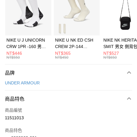
3 期 0 利率 每期
NT$993
21家銀行
合作金庫商業銀行
第一商業銀行
LINE Pay
華南商業銀行
彰化商業銀行
Apple Pay
上海商業儲蓄銀行
台北富邦商業銀行
國泰世華商業銀行
兆豐國際商業銀行
悠遊付
臺灣中小企業銀行
台中商業銀行
NIKE U J UNICORN
NIKE U NK ED CSH
NIKE NK HERIT
匯豐（台灣）商業銀行
華泰商業銀行
CRW 1PR -160 男女
CREW 2P-144
SMIT 男女 側背
全盈+PAY
聯邦商業銀行
遠東國際商業銀行
中統襪 FZ3393100
EMBRDY 男女 短統襪
BA5871010
NT$446
NT$365
NT$527
元大商業銀行
永豐商業銀行
NT$550
NT$450
NT$650
AFTEE先享後付
FZ3073133
玉山商業銀行
星展（台灣）商業銀行
相關說明
台新國際商業銀行
中國信託商業銀行
品牌
【關於「AFTEE先享後付」】
台灣樂天信用卡公司
AFTEE先享後付是「在收到商品之後才付款」的支付方式。 讓您購物簡單
運送方式
UNDER ARMOUR
便利好安心！
１．簡單：不需註冊會員、不需綁卡、不需儲值。
7-11取貨(快速到店)
２．便利：只要手機號碼，簡訊認證，即可結帳。
商品特色
每筆NT$100，滿NT$1,500(含以上)免運費
３．安心：先確認商品／服務後，再付款。
商品編號
宅配
【「AFTEE先享後付」結帳流程】
１．於結帳方式選擇「AFTEE先享後付」後，將跳轉至「AFTEE先享後付」
11511013
每筆NT$100，滿NT$1,500(含以上)免運費
結帳頁面，進行簡訊認證並確認金額後，即可完成結帳。
２．訂單成立數日內，您將收到繳費通知簡訊。
商品特色
付款後門市自取
３．收到繳費通知簡訊後14天內，點擊此簡訊中的連結，可透過四大超商／