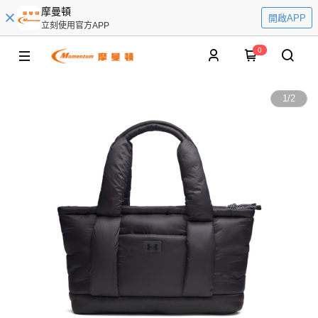
摩曼頓
開啟APP
立刻使用官方APP
0
1
/
2