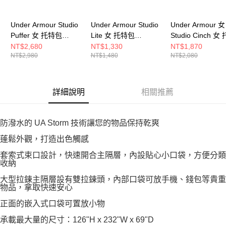
Under Armour Studio
Under Armour Studio
Under Armour 女
Puffer 女 托特包
Lite 女 托特包
Studio Cinch 女
6000963-110
1388920-001
包 6009577-498
NT$2,680
NT$1,330
NT$1,870
NT$2,980
NT$1,480
NT$2,080
詳細說明
相關推薦
防潑水的 UA Storm 技術讓您的物品保持乾爽
蓬鬆外觀，打造出色觸感
套索式束口設計，快速開合主隔層，內設貼心小口袋，方便分類
收納
大型拉鍊主隔層設有雙拉鍊頭，內部口袋可放手機、錢包等貴重
物品，拿取快速安心
正面的嵌入式口袋可置放小物
承載最大量的尺寸：126"H x 232"W x 69"D