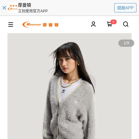
摩曼頓
開啟APP
立刻使用官方APP
0
1
/
9