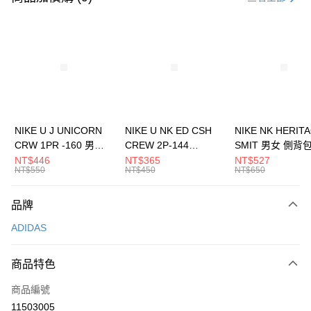
信用卡分期付款
3 期 0 利率 每期
NT$1,563
21家銀行
合作金庫商業銀行
第一商業銀行
LINE Pay
華南商業銀行
彰化商業銀行
Apple Pay
上海商業儲蓄銀行
台北富邦商業銀行
國泰世華商業銀行
兆豐國際商業銀行
悠遊付
臺灣中小企業銀行
台中商業銀行
NIKE U J UNICORN
NIKE U NK ED CSH
NIKE NK HERIT
匯豐（台灣）商業銀行
華泰商業銀行
CRW 1PR -160 男女
CREW 2P-144
SMIT 男女 側背
全盈+PAY
聯邦商業銀行
遠東國際商業銀行
中統襪 FZ3393100
EMBRDY 男女 短統襪
BA5871010
NT$446
NT$365
NT$527
元大商業銀行
永豐商業銀行
NT$550
NT$450
NT$650
AFTEE先享後付
FZ3073133
玉山商業銀行
星展（台灣）商業銀行
相關說明
台新國際商業銀行
中國信託商業銀行
品牌
【關於「AFTEE先享後付」】
台灣樂天信用卡公司
AFTEE先享後付是「在收到商品之後才付款」的支付方式。 讓您購物簡單
運送方式
ADIDAS
便利好安心！
１．簡單：不需註冊會員、不需綁卡、不需儲值。
7-11取貨(快速到店)
２．便利：只要手機號碼，簡訊認證，即可結帳。
商品特色
每筆NT$100，滿NT$1,500(含以上)免運費
３．安心：先確認商品／服務後，再付款。
商品編號
宅配
【「AFTEE先享後付」結帳流程】
１．於結帳方式選擇「AFTEE先享後付」後，將跳轉至「AFTEE先享後付」
11503005
每筆NT$100，滿NT$1,500(含以上)免運費