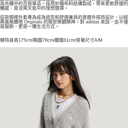
為衣櫃中的百搭單品。採用針織布料結構製成，帶來柔軟舒適的
觸感，是涼爽天氣中的理想選擇。
這款開襟外套專為成為造型和舒適兼具的首選外搭而設計，以經
典風格體現 Originals 的叛逆樂觀精神。對 adidas 來說，這不僅
是服飾，更是一種生活方式。
模特身高175cm/胸圍78cm/腰圍61cm/穿著尺寸A/M