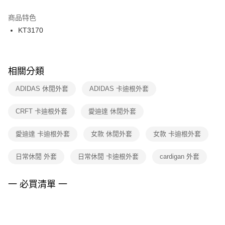
結帳頁面，進行簡訊認證並確認金額後，即可完成結帳。
２．訂單成立數日內，您將收到繳費通知簡訊。
商品特色
付款後門市自取
３．收到繳費通知簡訊後14天內，點擊此簡訊中的連結，可透過四大超商／
KT3170
每筆NT$100，滿NT$1,500(含以上)免運費
ATM／網路銀行／等多元方式進行付款，方視為交易完成。
※ 請注意：結帳手續完成當下不需立刻繳費，但若您需要取消訂單，請聯絡
購買商品的店家。未經商家同意取消之訂單仍視為有效，需透過AFTEE先享
後付繳納相關費用。
※ 交易是否成功請以「AFTEE先享後付 」之結帳頁面顯示為準，若有關於
相關分類
是否繳費成功／繳費後需取消欲退款等相關疑問，請聯繫「AFTEE先享後付
客戶支援中心」
https://netprotections.freshdesk.com/support/home
ADIDAS 休閒外套
ADIDAS 卡迪根外套
【注意事項】
CRFT 卡迪根外套
愛迪達 休閒外套
１．透過由恩沛科技股份有限公司提供之「AFTEE先享後付」服務完成之交
易，需依本服務之必要範圍內提供個人資料，並將交易相關給付款項請求債
權轉讓予恩沛科技股份有限公司。
愛迪達 卡迪根外套
女款 休閒外套
女款 卡迪根外套
２．關於個人資料處理事宜，請瀏覽以下網址：
https://aftee.tw/terms/#terms3
日常休閒 外套
日常休閒 卡迪根外套
cardigan 外套
３．未成年的使用者請事先徵得法定代理人或監護人之同意方可使用
「AFTEE先享後付」，若未經同意申辦者引起之損失，本公司不負相關責
任。
一 必買清單 一
４．使用「AFTEE先享後付」時，將依據個別帳號之用戶狀況，依本公司即
時審查核予不同之上限額度；若仍有額度不足之情形，本公司將視審查結果
請求用戶進行身份認證。
５．嚴禁一人註冊多個帳號或使用他人資訊註冊。若發現惡意使用之情形，
恩沛科技股份有限公司將有權停止該用戶之使用額度並採取法律行動。