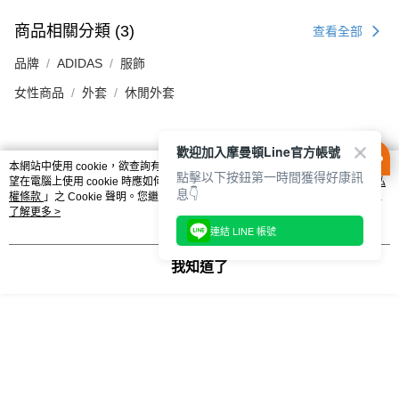
商品相關分類 (3)
查看全部
品牌
ADIDAS
服飾
女性商品
外套
休閒外套
歡迎加入摩曼頓Line官方帳號
評價
本網站中使用 cookie，欲查詢有關本網站使用 cookie 方式之詳情，及若您不希
點擊以下按鈕第一時間獲得好康訊
喜歡這個商品嗎？購買後給他一個好評吧
望在電腦上使用 cookie 時應如何變更電腦的 cookie 設定，請參閱本網站「
隱私
息👇
權條款
」之 Cookie 聲明。您繼續使用本網站即表示您同意本公司得按本網站使
用條款之 Cookie 聲明使用 cookie。
了解更多 >
連結 LINE 帳號
一 必買清單 一
我知道了