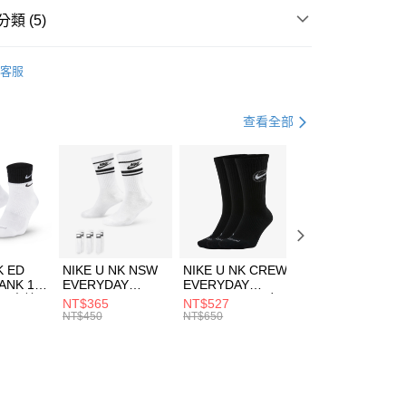
業銀行
遠東國際商業銀行
類 (5)
業銀行
永豐商業銀行
享後付
業銀行
星展（台灣）商業銀行
UMA
服飾
客服
際商業銀行
中國信託商業銀行
FTEE先享後付」】
上衣
連帽上衣
天信用卡公司
先享後付是「在收到商品之後才付款」的支付方式。 讓您購物簡單
心！
上衣
連帽上衣
查看全部
：不需註冊會員、不需綁卡、不需儲值。
：只要手機號碼，簡訊認證，即可結帳。
休閒戶外
服飾
(快速到店)
：先確認商品／服務後，再付款。
00，滿NT$1,500(含以上)免運費
兒童/青少年｜鞋服6折起
EE先享後付」結帳流程】
方式選擇「AFTEE先享後付」後，將跳轉至「AFTEE先享後
頁面，進行簡訊認證並確認金額後，即可完成結帳。
00，滿NT$1,500(含以上)免運費
成立數日內，您將收到繳費通知簡訊。
費通知簡訊後14天內，點擊此簡訊中的連結，可透過四大超商
市自取
K ED
NIKE U NK NSW
NIKE U NK CREW
NIKE U NK
網路銀行／等多元方式進行付款，方視為交易完成。
ANK 1P
EVERYDAY
EVERYDAY
EVERYDAY LTW
00，滿NT$1,500(含以上)免運費
：結帳手續完成當下不需立刻繳費，但若您需要取消訂單，請聯
 男 中統
ESSENTIAL CR
BBALL 3PR 男女
ANKLE 3PR 男女
NT$365
NT$527
NT$365
的店家。未經商家同意取消之訂單仍視為有效，需透過AFTEE
8104
男女 短統襪
長統襪
踝襪 SX7677010
NT$450
NT$650
NT$450
繳納相關費用。
DX5089103
DA2123010
否成功請以「AFTEE先享後付 」之結帳頁面顯示為準，若有關於
功／繳費後需取消欲退款等相關疑問，請聯繫「AFTEE先享後
援中心」
https://netprotections.freshdesk.com/support/home
項】