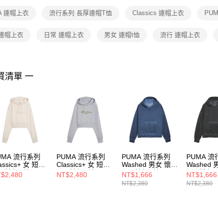
１．透過由
A 連帽上衣
流行系列 長厚連帽T恤
Classics 連帽上衣
PU
交易，需
求債權轉
２．關於
 連帽上衣
日常 連帽上衣
男女 連帽t恤
流行 連帽上衣
https://aft
３．未成
「AFTE
任。
買清單 一
４．使用「
即時審查
結果請求
５．嚴禁
形，恩沛
動。
UMA 流行系列
PUMA 流行系列
PUMA 流行系列
PUMA 
assics+ 女 短版
Classics+ 女 短版
Washed 男女 懷舊
Washed
厚連帽T恤
長厚連帽T恤
長厚連帽T恤
長厚連帽
$2,480
NT$2,480
NT$1,666
NT$1,666
427364
62427363
63527280
63527244
NT$2,380
NT$2,380