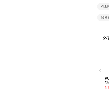
PUM
保暖
一 必
P
Cl
長
NT
62