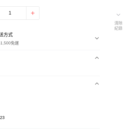
清除
紀錄
送方式
1,500免運
次付款
期付款
0 利率 每期
NT$826
21家銀行
庫商業銀行
第一商業銀行
業銀行
彰化商業銀行
業儲蓄銀行
台北富邦商業銀行
華商業銀行
兆豐國際商業銀行
823
小企業銀行
台中商業銀行
台灣）商業銀行
華泰商業銀行