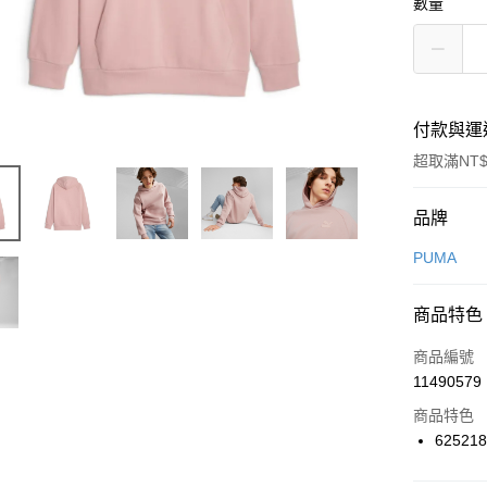
數量
付款與運
超取滿NT$
付款方式
品牌
信用卡一
PUMA
信用卡分
商品特色
3 期 
商品編號
合作金
LINE Pay
11490579
華南商
Apple Pay
上海商
商品特色
國泰世
62521
悠遊付
臺灣中
匯豐（