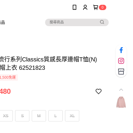
0
商品
 流行系列Classics質感長厚連帽T恤(N)
帽上衣 62521823
1,500免運
480
XS
S
M
L
XL