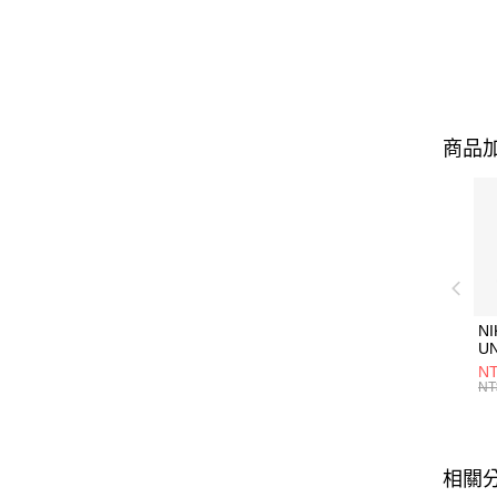
商品加
NI
U
1P
NT
統
NT
相關