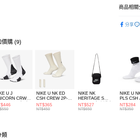
全盈+PAY
聯邦商
商品相關分
元大商
AFTEE先
玉山商
品牌
P
相關說明
分享
台新國
【關於「A
男性商品
台灣樂
AFTEE
便利好安
女性商品
運送方式
價購 (9)
１．簡單
２．便利
運動類型
7-11取貨
３．安心
每筆NT$1
促銷活動
【「AFT
宅配
１．於結帳
付」結帳
每筆NT$1
２．訂單
３．收到繳
付款後門
KE U J
NIKE U NK ED
NIKE NK
NIKE U N
／ATM／
NICORN CRW
CSH CREW 2P-
HERITAGE S
PLS CSH 
每筆NT$1
※ 請注意
R -160 男女 中
144 EMBRDY 男
SMIT 男女 側背包
144 DBL
$446
NT$365
NT$527
NT$284
絡購買商品
襪 FZ3393100
女 短統襪
BA5871010
襪 DH405
$550
NT$450
NT$650
NT$350
先享後付
FZ3073133
※ 交易是
是否繳費成
付客戶支
分類
【注意事