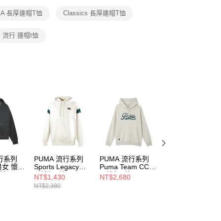
恩沛科技股份有限公司提供之「AFTEE先享後付」服務完成之
MA 長厚連帽T恤
Classics 長厚連帽T恤
依本服務之必要範圍內提供個人資料，並將交易相關給付款項請
讓予恩沛科技股份有限公司。
個人資料處理事宜，請瀏覽以下網址：
流行 連帽t恤
ee.tw/terms/#terms3
年的使用者請事先徵得法定代理人或監護人之同意方可使用
E先享後付」，若未經同意申辦者引起之損失，本公司不負相關責
AFTEE先享後付」時，將依據個別帳號之用戶狀況，依本公司
核予不同之上限額度；若仍有額度不足之情形，本公司將視審查
用戶進行身份認證。
一人註冊多個帳號或使用他人資訊註冊。若發現惡意使用之情
科技股份有限公司將有權停止該用戶之使用額度並採取法律行
流行系列
PUMA 流行系列
PUMA 流行系列
PUMA 流行系列
 男女 懷舊
Sports Legacy長
Puma Team CC長
Puma Team CC
T恤
厚連帽T恤(M) 男
厚連帽T恤(M) 男
厚連帽T恤(M) 男
NT$1,430
NT$2,680
NT$2,680
連帽上衣
連帽上衣
連帽上衣
NT$2,380
63252792
63094680
63094601