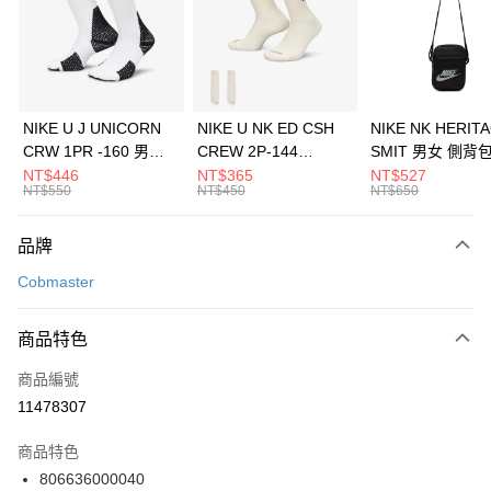
合作金庫商業銀行
第一商業銀行
LINE Pay
華南商業銀行
彰化商業銀行
Apple Pay
上海商業儲蓄銀行
台北富邦商業銀行
國泰世華商業銀行
兆豐國際商業銀行
悠遊付
臺灣中小企業銀行
台中商業銀行
NIKE U J UNICORN
NIKE U NK ED CSH
NIKE NK HERIT
匯豐（台灣）商業銀行
華泰商業銀行
CRW 1PR -160 男女
CREW 2P-144
SMIT 男女 側背
全盈+PAY
聯邦商業銀行
遠東國際商業銀行
中統襪 FZ3393100
EMBRDY 男女 短統襪
BA5871010
NT$446
NT$365
NT$527
元大商業銀行
永豐商業銀行
NT$550
NT$450
NT$650
AFTEE先享後付
FZ3073133
玉山商業銀行
星展（台灣）商業銀行
相關說明
台新國際商業銀行
中國信託商業銀行
品牌
【關於「AFTEE先享後付」】
台灣樂天信用卡公司
AFTEE先享後付是「在收到商品之後才付款」的支付方式。 讓您購物簡單
運送方式
Cobmaster
便利好安心！
１．簡單：不需註冊會員、不需綁卡、不需儲值。
7-11取貨(快速到店)
２．便利：只要手機號碼，簡訊認證，即可結帳。
商品特色
每筆NT$100，滿NT$1,500(含以上)免運費
３．安心：先確認商品／服務後，再付款。
商品編號
宅配
【「AFTEE先享後付」結帳流程】
１．於結帳方式選擇「AFTEE先享後付」後，將跳轉至「AFTEE先享後付」
11478307
每筆NT$100，滿NT$1,500(含以上)免運費
結帳頁面，進行簡訊認證並確認金額後，即可完成結帳。
２．訂單成立數日內，您將收到繳費通知簡訊。
商品特色
付款後門市自取
３．收到繳費通知簡訊後14天內，點擊此簡訊中的連結，可透過四大超商／
806636000040
每筆NT$100，滿NT$1,500(含以上)免運費
ATM／網路銀行／等多元方式進行付款，方視為交易完成。