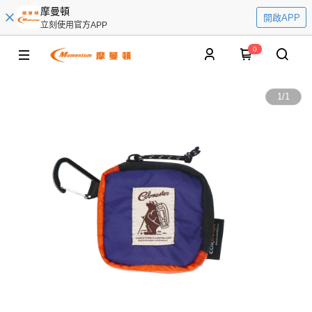
摩曼頓
開啟APP
立刻使用官方APP
0
1
/
1