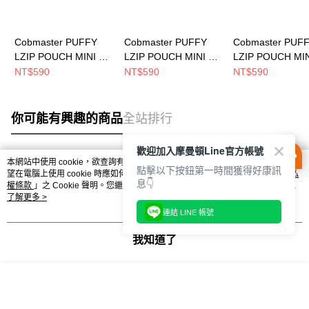
Cobmaster PUFFY
Cobmaster PUFFY
Cobmaster PUF
LZIP POUCH MINI 小
LZIP POUCH MINI 小
LZIP POUCH MI
包 YELLOW
包 BLACK
包 PINK
NT$590
NT$590
NT$590
806636000020
806636000080
806636000062
你可能有興趣的商品
全站排行
歡迎加入摩曼頓Line官方帳號
本網站中使用 cookie，欲查詢有關本網站使用 cookie 方式之詳情，及若您不希
點擊以下按鈕第一時間獲得好康訊
熱門標籤
望在電腦上使用 cookie 時應如何變更電腦的 cookie 設定，請參閱本網站「
隱私
息👇
權條款
」之 Cookie 聲明。您繼續使用本網站即表示您同意本公司得按本網站使
用條款之 Cookie 聲明使用 cookie。
了解更多 >
連結 LINE 帳號
我知道了