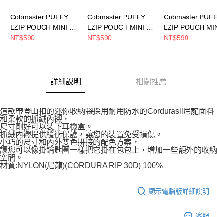
Cobmaster PUFFY
Cobmaster PUFFY
Cobmaster PUF
LZIP POUCH MINI 小
LZIP POUCH MINI 小
LZIP POUCH MI
包 YELLOW
包 BLACK
包 PINK
NT$590
NT$590
NT$590
806636000020
806636000080
806636000062
詳細說明
相關推薦
這款帶登山扣的迷你收納袋採用耐用防水的Cordurasil尼龍面料
和柔軟的抓絨內襯，
尺寸剛好可以裝下耳機盒。
抓絨內襯提供緩衝保護，讓您的裝置免受損傷。
小巧的尺寸和內外雙色拼接的配色方案，
讓您可以像掛鑰匙圈一樣把它掛在包包上，增加一些額外的收納
空間。
材質:NYLON(尼龍)(CORDURA RIP 30D) 100%
顯示電腦版詳細說明
客服