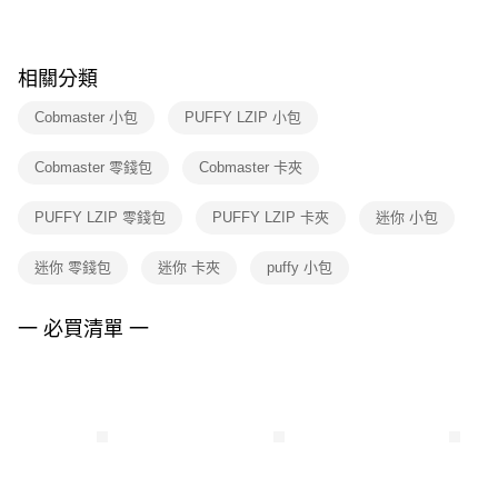
※ 請注意：結帳手續完成當下不需立刻繳費，但若您需要取消訂單，請聯絡
購買商品的店家。未經商家同意取消之訂單仍視為有效，需透過AFTEE先享
後付繳納相關費用。
※ 交易是否成功請以「AFTEE先享後付 」之結帳頁面顯示為準，若有關於
相關分類
是否繳費成功／繳費後需取消欲退款等相關疑問，請聯繫「AFTEE先享後付
客戶支援中心」
https://netprotections.freshdesk.com/support/home
Cobmaster 小包
PUFFY LZIP 小包
【注意事項】
Cobmaster 零錢包
Cobmaster 卡夾
１．透過由恩沛科技股份有限公司提供之「AFTEE先享後付」服務完成之交
易，需依本服務之必要範圍內提供個人資料，並將交易相關給付款項請求債
權轉讓予恩沛科技股份有限公司。
PUFFY LZIP 零錢包
PUFFY LZIP 卡夾
迷你 小包
２．關於個人資料處理事宜，請瀏覽以下網址：
https://aftee.tw/terms/#terms3
迷你 零錢包
迷你 卡夾
puffy 小包
３．未成年的使用者請事先徵得法定代理人或監護人之同意方可使用
「AFTEE先享後付」，若未經同意申辦者引起之損失，本公司不負相關責
任。
一 必買清單 一
４．使用「AFTEE先享後付」時，將依據個別帳號之用戶狀況，依本公司即
時審查核予不同之上限額度；若仍有額度不足之情形，本公司將視審查結果
請求用戶進行身份認證。
５．嚴禁一人註冊多個帳號或使用他人資訊註冊。若發現惡意使用之情形，
恩沛科技股份有限公司將有權停止該用戶之使用額度並採取法律行動。