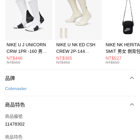
3 期 0 利率 每期
NT$460
21家銀行
合作金庫商業銀行
第一商業銀行
LINE Pay
華南商業銀行
彰化商業銀行
Apple Pay
上海商業儲蓄銀行
台北富邦商業銀行
國泰世華商業銀行
兆豐國際商業銀行
悠遊付
臺灣中小企業銀行
台中商業銀行
NIKE U J UNICORN
NIKE U NK ED CSH
NIKE NK HERIT
匯豐（台灣）商業銀行
華泰商業銀行
CRW 1PR -160 男女
CREW 2P-144
SMIT 男女 側背
全盈+PAY
聯邦商業銀行
遠東國際商業銀行
中統襪 FZ3393100
EMBRDY 男女 短統襪
BA5871010
NT$446
NT$365
NT$527
元大商業銀行
永豐商業銀行
NT$550
NT$450
NT$650
AFTEE先享後付
FZ3073133
玉山商業銀行
星展（台灣）商業銀行
相關說明
台新國際商業銀行
中國信託商業銀行
品牌
【關於「AFTEE先享後付」】
台灣樂天信用卡公司
AFTEE先享後付是「在收到商品之後才付款」的支付方式。 讓您購物簡單
運送方式
Cobmaster
便利好安心！
１．簡單：不需註冊會員、不需綁卡、不需儲值。
7-11取貨(快速到店)
２．便利：只要手機號碼，簡訊認證，即可結帳。
商品特色
每筆NT$100，滿NT$1,500(含以上)免運費
３．安心：先確認商品／服務後，再付款。
商品編號
宅配
【「AFTEE先享後付」結帳流程】
１．於結帳方式選擇「AFTEE先享後付」後，將跳轉至「AFTEE先享後付」
11478302
每筆NT$100，滿NT$1,500(含以上)免運費
結帳頁面，進行簡訊認證並確認金額後，即可完成結帳。
２．訂單成立數日內，您將收到繳費通知簡訊。
商品特色
付款後門市自取