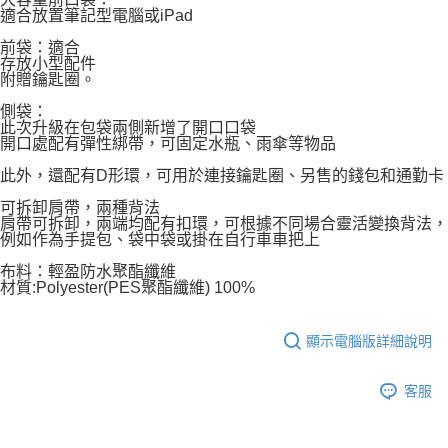
適合放置筆記型電腦或iPad
前袋：適合
存放小型配件
附贈鑰匙圈。
側袋：
此次升級在包袋兩側新增了開口口袋
開口處配有彈性綁帶，可固定水瓶、雨傘等物品
此外，還配有D形環，可用於連接鑰匙圈、另售的錢包和通勤卡
可拆卸肩帶，兩種背法
肩帶可拆卸，兩端均配有扣環，可根據不同場合靈活變換背法，
例如作為手提包、袋中袋或掛在自行車車把上
布料：輕盈防水聚酯纖維
材質:Polyester(PES聚酯纖維) 100%
顯示電腦版詳細說明
客服