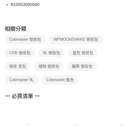
３．收到繳費通知簡訊後14天內，點擊此簡訊中的連結，可透過四大超商／
810053000040
每筆NT$100，滿NT$1,500(含以上)免運費
ATM／網路銀行／等多元方式進行付款，方視為交易完成。
※ 請注意：結帳手續完成當下不需立刻繳費，但若您需要取消訂單，請聯絡
購買商品的店家。未經商家同意取消之訂單仍視為有效，需透過AFTEE先享
後付繳納相關費用。
※ 交易是否成功請以「AFTEE先享後付 」之結帳頁面顯示為準，若有關於
相關分類
是否繳費成功／繳費後需取消欲退款等相關疑問，請聯繫「AFTEE先享後付
客戶支援中心」
https://netprotections.freshdesk.com/support/home
Cobmaster 側背包
WPMOONSHAKE 側背包
【注意事項】
COB 側背包
9L 側背包
藍色 側背包
１．透過由恩沛科技股份有限公司提供之「AFTEE先享後付」服務完成之交
易，需依本服務之必要範圍內提供個人資料，並將交易相關給付款項請求債
權轉讓予恩沛科技股份有限公司。
側背 背包
儲物 側背包
攜帶 側背包
２．關於個人資料處理事宜，請瀏覽以下網址：
https://aftee.tw/terms/#terms3
Cobmaster 9L
Cobmaster 藍色
３．未成年的使用者請事先徵得法定代理人或監護人之同意方可使用
「AFTEE先享後付」，若未經同意申辦者引起之損失，本公司不負相關責
任。
一 必買清單 一
４．使用「AFTEE先享後付」時，將依據個別帳號之用戶狀況，依本公司即
時審查核予不同之上限額度；若仍有額度不足之情形，本公司將視審查結果
請求用戶進行身份認證。
５．嚴禁一人註冊多個帳號或使用他人資訊註冊。若發現惡意使用之情形，
恩沛科技股份有限公司將有權停止該用戶之使用額度並採取法律行動。