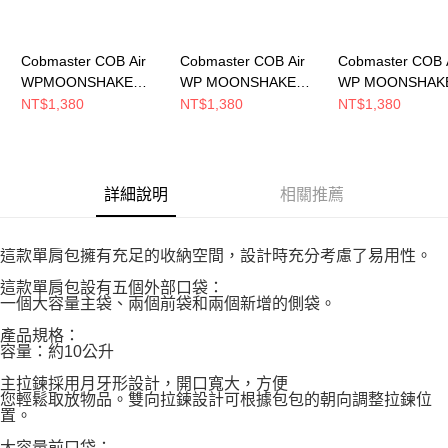
Cobmaster COB Air
Cobmaster COB Air
Cobmaster COB 
WPMOONSHAKE
WP MOONSHAKE
WP MOONSHAK
SHOULDER BAG 9L
SHOULDER BAG 側背
SHOULDER BA
NT$1,380
NT$1,380
NT$1,380
側背包 Red
包 BLUE
包 Black
810053000060
810053000046
810053000080
詳細說明
相關推薦
這款單肩包擁有充足的收納空間，設計時充分考慮了易用性。
這款單肩包設有五個外部口袋：
一個大容量主袋、兩個前袋和兩個新增的側袋。
產品規格：
容量：約10公升
主拉鍊採用月牙形設計，開口寬大，方便
您輕鬆取放物品。雙向拉鍊設計可根據包包的朝向調整拉鍊位
置。
大容量前口袋：