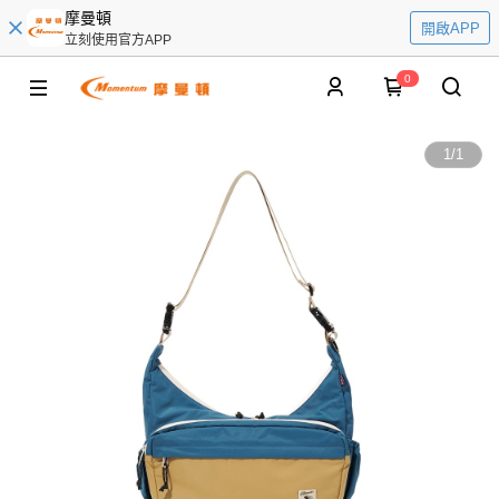
摩曼頓
開啟APP
立刻使用官方APP
0
1
/
1