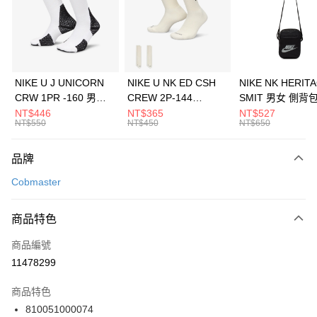
合作金庫商業銀行
第一商業銀行
LINE Pay
華南商業銀行
彰化商業銀行
Apple Pay
上海商業儲蓄銀行
台北富邦商業銀行
國泰世華商業銀行
兆豐國際商業銀行
悠遊付
臺灣中小企業銀行
台中商業銀行
NIKE U J UNICORN
NIKE U NK ED CSH
NIKE NK HERIT
匯豐（台灣）商業銀行
華泰商業銀行
CRW 1PR -160 男女
CREW 2P-144
SMIT 男女 側背
全盈+PAY
聯邦商業銀行
遠東國際商業銀行
中統襪 FZ3393100
EMBRDY 男女 短統襪
BA5871010
NT$446
NT$365
NT$527
元大商業銀行
永豐商業銀行
NT$550
NT$450
NT$650
AFTEE先享後付
FZ3073133
玉山商業銀行
星展（台灣）商業銀行
相關說明
台新國際商業銀行
中國信託商業銀行
品牌
【關於「AFTEE先享後付」】
台灣樂天信用卡公司
AFTEE先享後付是「在收到商品之後才付款」的支付方式。 讓您購物簡單
運送方式
Cobmaster
便利好安心！
１．簡單：不需註冊會員、不需綁卡、不需儲值。
7-11取貨(快速到店)
２．便利：只要手機號碼，簡訊認證，即可結帳。
商品特色
每筆NT$100，滿NT$1,500(含以上)免運費
３．安心：先確認商品／服務後，再付款。
商品編號
宅配
【「AFTEE先享後付」結帳流程】
１．於結帳方式選擇「AFTEE先享後付」後，將跳轉至「AFTEE先享後付」
11478299
每筆NT$100，滿NT$1,500(含以上)免運費
結帳頁面，進行簡訊認證並確認金額後，即可完成結帳。
２．訂單成立數日內，您將收到繳費通知簡訊。
商品特色
付款後門市自取
３．收到繳費通知簡訊後14天內，點擊此簡訊中的連結，可透過四大超商／
810051000074
每筆NT$100，滿NT$1,500(含以上)免運費
ATM／網路銀行／等多元方式進行付款，方視為交易完成。