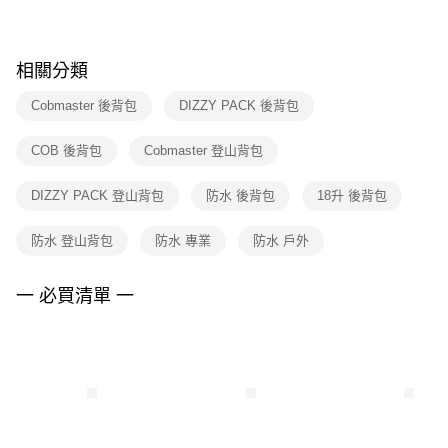
※ 請注意：結帳手續完成當下不需立刻繳費，但若您需要取消訂單，請聯絡
購買商品的店家。未經商家同意取消之訂單仍視為有效，需透過AFTEE先享
後付繳納相關費用。
※ 交易是否成功請以「AFTEE先享後付 」之結帳頁面顯示為準，若有關於
相關分類
是否繳費成功／繳費後需取消欲退款等相關疑問，請聯繫「AFTEE先享後付
客戶支援中心」
https://netprotections.freshdesk.com/support/home
Cobmaster 後背包
DIZZY PACK 後背包
【注意事項】
COB 後背包
Cobmaster 登山背包
１．透過由恩沛科技股份有限公司提供之「AFTEE先享後付」服務完成之交
易，需依本服務之必要範圍內提供個人資料，並將交易相關給付款項請求債
權轉讓予恩沛科技股份有限公司。
DIZZY PACK 登山背包
防水 後背包
18升 後背包
２．關於個人資料處理事宜，請瀏覽以下網址：
https://aftee.tw/terms/#terms3
防水 登山背包
防水 專業
防水 戶外
３．未成年的使用者請事先徵得法定代理人或監護人之同意方可使用
「AFTEE先享後付」，若未經同意申辦者引起之損失，本公司不負相關責
任。
一 必買清單 一
４．使用「AFTEE先享後付」時，將依據個別帳號之用戶狀況，依本公司即
時審查核予不同之上限額度；若仍有額度不足之情形，本公司將視審查結果
請求用戶進行身份認證。
５．嚴禁一人註冊多個帳號或使用他人資訊註冊。若發現惡意使用之情形，
恩沛科技股份有限公司將有權停止該用戶之使用額度並採取法律行動。