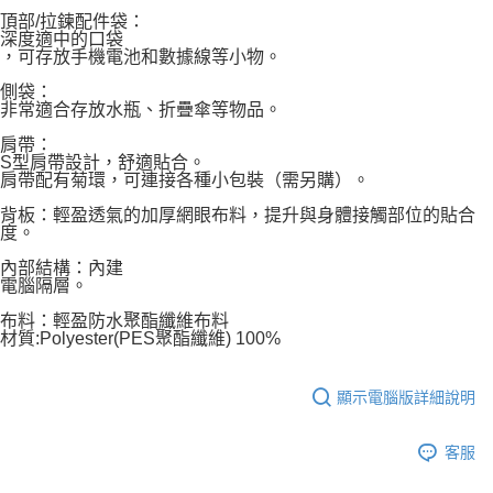
頂部/拉鍊配件袋：
深度適中的口袋
，可存放手機電池和數據線等小物。
側袋：
非常適合存放水瓶、折疊傘等物品。
肩帶：
S型肩帶設計，舒適貼合。
肩帶配有菊環，可連接各種小包裝（需另購）。
背板：輕盈透氣的加厚網眼布料，提升與身體接觸部位的貼合
度。
內部結構：內建
電腦隔層。
布料：輕盈防水聚酯纖維布料
材質:Polyester(PES聚酯纖維) 100%
顯示電腦版詳細說明
客服