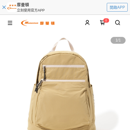
摩曼頓
開啟APP
立刻使用官方APP
0
1
/
1