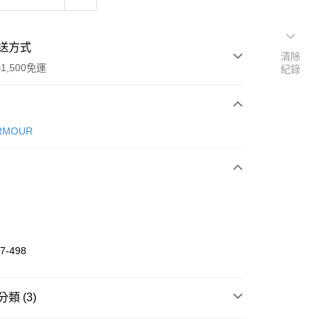
送方式
清除
1,500免運
紀錄
次付款
RMOUR
期付款
0 利率 每期
NT$693
21家銀行
庫商業銀行
第一商業銀行
業銀行
彰化商業銀行
業儲蓄銀行
台北富邦商業銀行
華商業銀行
兆豐國際商業銀行
7-498
小企業銀行
台中商業銀行
台灣）商業銀行
華泰商業銀行
業銀行
遠東國際商業銀行
類 (3)
業銀行
永豐商業銀行
享後付