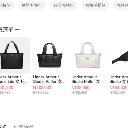
２．關於
 托特包
通勤 托特包
日常 托特包
通勤 手提包
托特包
https://aft
３．未成
「AFTE
任。
買清單 一
４．使用「
即時審查
結果請求
５．嚴禁
形，恩沛
動。
der Armour
Under Armour
Under Armour
Under Ar
udio Lite 女 托特
Studio Puffer 女
Studio Puffer 女
Studio 
1388920-001
托特包 6000963-
托特包 6000963-
1384459-
$1,330
NT$2,680
NT$2,680
NT$1,330
001
110
$1,480
NT$2,980
NT$2,980
NT$1,480