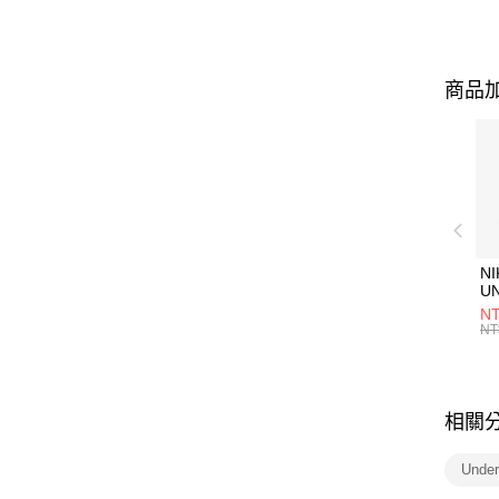
商品加
NI
U
1P
NT
統
NT
相關
Unde