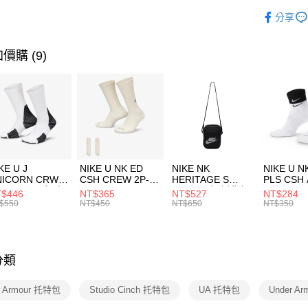
玉山商
品牌
UN
相關說明
分享
台新國
【關於「A
運動配件
台灣樂
AFTEE
便利好安
運動類型
運送方式
價購 (9)
１．簡單
２．便利
7-11取貨
３．安心
每筆NT$1
【「AFT
宅配
１．於結帳
付」結帳
每筆NT$1
２．訂單
３．收到繳
付款後門
KE U J
NIKE U NK ED
NIKE NK
NIKE U N
／ATM／
NICORN CRW
CSH CREW 2P-
HERITAGE S
PLS CSH 
每筆NT$1
※ 請注意
R -160 男女 中
144 EMBRDY 男
SMIT 男女 側背包
144 DBL
$446
NT$365
NT$527
NT$284
絡購買商品
襪 FZ3393100
女 短統襪
BA5871010
襪 DH405
$550
NT$450
NT$650
NT$350
先享後付
FZ3073133
※ 交易是
是否繳費成
付客戶支
分類
【注意事
１．透過由
r Armour 托特包
Studio Cinch 托特包
UA 托特包
Under A
交易，需
求債權轉