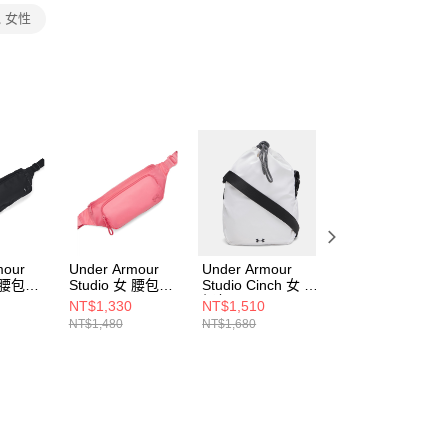
個人資料處理事宜，請瀏覽以下網址：
 女性
ee.tw/terms/#terms3
年的使用者請事先徵得法定代理人或監護人之同意方可使用
E先享後付」，若未經同意申辦者引起之損失，本公司不負相關責
AFTEE先享後付」時，將依據個別帳號之用戶狀況，依本公司
核予不同之上限額度；若仍有額度不足之情形，本公司將視審查
用戶進行身份認證。
一人註冊多個帳號或使用他人資訊註冊。若發現惡意使用之情
科技股份有限公司將有權停止該用戶之使用額度並採取法律行
mour
Under Armour
Under Armour
Under Armour
女 腰包
Studio 女 腰包
Studio Cinch 女 水
Studio Campus 
001
1384459-600
桶包 6009633-100
後背包 1384675-
NT$1,330
NT$1,510
NT$1,870
709
NT$1,480
NT$1,680
NT$2,080