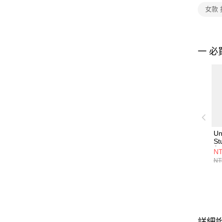
女款
一 必
Un
St
包 
NT
NT