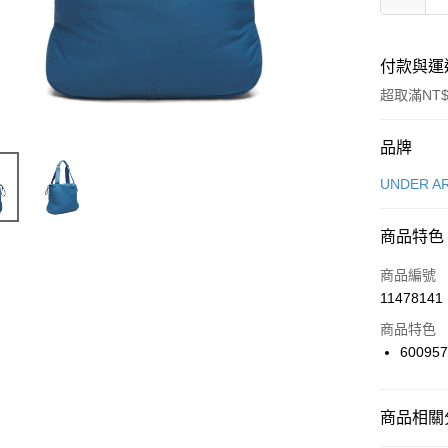
付款與運
超取滿NT$
付款方式
品牌
信用卡一
UNDER A
信用卡分
商品特色
3 期 
商品編號
合作金
LINE Pay
11478141
華南商
Apple Pay
上海商
商品特色
國泰世
600957
悠遊付
臺灣中
匯豐（
全盈+PAY
聯邦商
商品相關分
元大商
AFTEE先