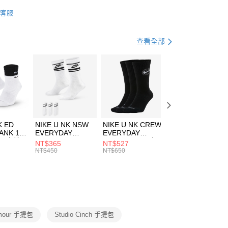
業銀行
星展（台灣）商業銀行
DER ARMOUR
配件
客服
際商業銀行
中國信託商業銀行
FTEE先享後付」】
包袋
手提包
天信用卡公司
先享後付是「在收到商品之後才付款」的支付方式。 讓您購物簡單
心！
休閒戶外
配件
查看全部
：不需註冊會員、不需綁卡、不需儲值。
：只要手機號碼，簡訊認證，即可結帳。
(快速到店)
：先確認商品／服務後，再付款。
00，滿NT$1,500(含以上)免運費
EE先享後付」結帳流程】
方式選擇「AFTEE先享後付」後，將跳轉至「AFTEE先享後
頁面，進行簡訊認證並確認金額後，即可完成結帳。
00，滿NT$1,500(含以上)免運費
成立數日內，您將收到繳費通知簡訊。
費通知簡訊後14天內，點擊此簡訊中的連結，可透過四大超商
市自取
K ED
NIKE U NK NSW
NIKE U NK CREW
NIKE U NK
網路銀行／等多元方式進行付款，方視為交易完成。
ANK 1P
EVERYDAY
EVERYDAY
EVERYDAY LTW
00，滿NT$1,500(含以上)免運費
：結帳手續完成當下不需立刻繳費，但若您需要取消訂單，請聯
 男 中統
ESSENTIAL CR
BBALL 3PR 男女
ANKLE 3PR 男女
NT$365
NT$527
NT$365
的店家。未經商家同意取消之訂單仍視為有效，需透過AFTEE
8104
男女 短統襪
長統襪
踝襪 SX7677010
NT$450
NT$650
NT$450
繳納相關費用。
DX5089103
DA2123010
否成功請以「AFTEE先享後付 」之結帳頁面顯示為準，若有關於
功／繳費後需取消欲退款等相關疑問，請聯繫「AFTEE先享後
援中心」
https://netprotections.freshdesk.com/support/home
項】
恩沛科技股份有限公司提供之「AFTEE先享後付」服務完成之
rmour 手提包
Studio Cinch 手提包
依本服務之必要範圍內提供個人資料，並將交易相關給付款項請
讓予恩沛科技股份有限公司。