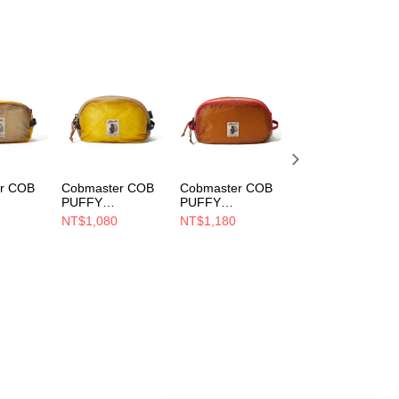
r COB
Cobmaster COB
Cobmaster COB
Cobmaster COB
PUFFY
PUFFY
PUFFY
POUCH
GADGETPOUCH
GADGETPOUCH
GADGETPOUCH
NT$1,080
NT$1,180
NT$1,080
ELLOW
M 小包 YELLOW
L 小包 BROWN
M 小包 PINK
0020
813591000020
813592000070
813591000062