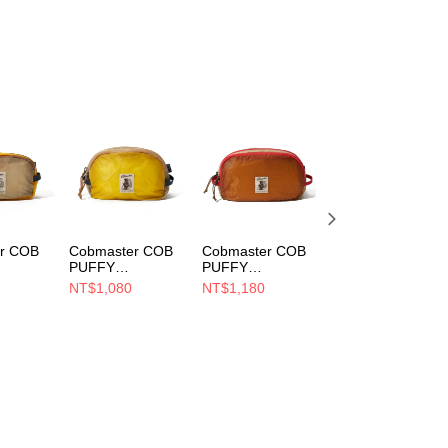
ee.tw/terms/#terms3
年的使用者請事先徵得法定代理人或監護人之同意方可使用
E先享後付」，若未經同意申辦者引起之損失，本公司不負相關責
AFTEE先享後付」時，將依據個別帳號之用戶狀況，依本公司
核予不同之上限額度；若仍有額度不足之情形，本公司將視審查
用戶進行身份認證。
一人註冊多個帳號或使用他人資訊註冊。若發現惡意使用之情
科技股份有限公司將有權停止該用戶之使用額度並採取法律行
r COB
Cobmaster COB
Cobmaster COB
Cobmaster COB
PUFFY
PUFFY
PUFFY
POUCH
GADGETPOUCH
GADGETPOUCH
GADGETPOUCH
NT$1,080
NT$1,180
NT$1,080
ELLOW
M 小包 YELLOW
L 小包 BROWN
M 小包 PINK
0020
813591000020
813592000070
813591000062