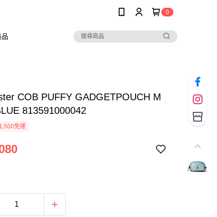
0
商品
ster COB PUFFY GADGETPOUCH M
LUE 813591000042
1,500免運
080