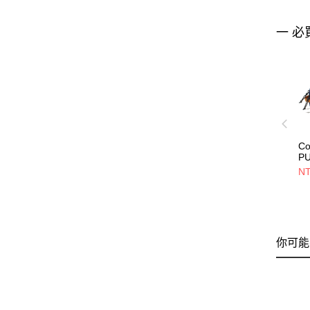
一 必
Co
P
G
NT
L
81
你可能