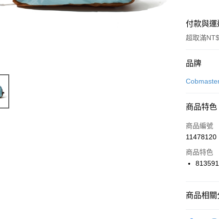
付款與運
超取滿NT$
付款方式
品牌
信用卡一
Cobmaste
信用卡分
商品特色
3 期 
商品編號
合作金
LINE Pay
11478120
華南商
Apple Pay
上海商
商品特色
國泰世
81359
悠遊付
臺灣中
匯豐（
全盈+PAY
聯邦商
商品相關分
元大商
AFTEE先
玉山商
品牌
Co
相關說明