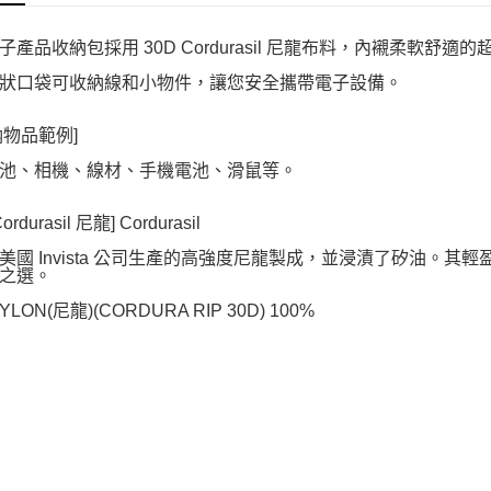
子產品收納包採用 30D Cordurasil 尼龍布料，內襯柔軟舒適
狀口袋可收納線和小物件，讓您安全攜帶電子設備。
納物品範例]
池、相機、線材、手機電池、滑鼠等。
rdurasil 尼龍] Cordurasil
美國 Invista 公司生產的高強度尼龍製成，並浸漬了矽油。
之選。
YLON(尼龍)(CORDURA RIP 30D) 100%