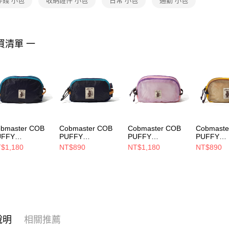
零錢 小包
收納證件 小包
日常 小包
通勤 小包
https://aft
３．未成
「AFTE
任。
買清單 一
４．使用「
即時審查
結果請求
５．嚴禁
形，恩沛
動。
bmaster COB
Cobmaster COB
Cobmaster COB
Cobmaste
UFFY
PUFFY
PUFFY
PUFFY
ADGETPOUCH
GADGETPOUCH
GADGETPOUCH
GADGET
$1,180
NT$890
NT$1,180
NT$890
 小包 BLUE
S 小包 BLUE
L 小包 PURPLE
S 小包 Y
3592000040
813590000040
813592000052
81359000
說明
相關推薦