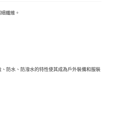
的超細纖維。
其輕盈、防水、防潑水的特性使其成為戶外裝備和服裝