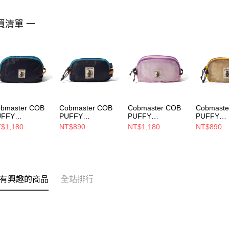
買清單 一
bmaster COB
Cobmaster COB
Cobmaster COB
Cobmaste
UFFY
PUFFY
PUFFY
PUFFY
ADGETPOUCH
GADGETPOUCH
GADGETPOUCH
GADGET
$1,180
NT$890
NT$1,180
NT$890
 小包 BLUE
S 小包 BLUE
L 小包 PURPLE
S 小包 Y
3592000040
813590000040
813592000052
81359000
有興趣的商品
全站排行