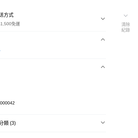
送方式
1,500免運
清除
紀錄
次付款
r
期付款
0 利率 每期
NT$360
21家銀行
庫商業銀行
第一商業銀行
業銀行
彰化商業銀行
業儲蓄銀行
台北富邦商業銀行
華商業銀行
兆豐國際商業銀行
1000042
小企業銀行
台中商業銀行
台灣）商業銀行
華泰商業銀行
業銀行
遠東國際商業銀行
類 (3)
業銀行
永豐商業銀行
享後付
業銀行
星展（台灣）商業銀行
bmaster