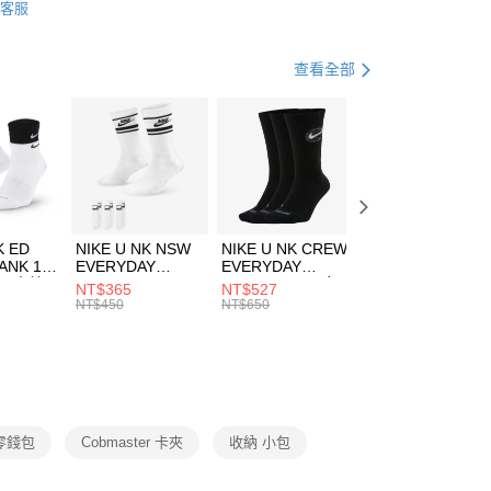
客服
際商業銀行
中國信託商業銀行
FTEE先享後付」】
包袋
卡夾/證件帶/零錢包
天信用卡公司
先享後付是「在收到商品之後才付款」的支付方式。 讓您購物簡單
心！
休閒戶外
配件
查看全部
：不需註冊會員、不需綁卡、不需儲值。
：只要手機號碼，簡訊認證，即可結帳。
(快速到店)
：先確認商品／服務後，再付款。
00，滿NT$1,500(含以上)免運費
EE先享後付」結帳流程】
方式選擇「AFTEE先享後付」後，將跳轉至「AFTEE先享後
頁面，進行簡訊認證並確認金額後，即可完成結帳。
00，滿NT$1,500(含以上)免運費
成立數日內，您將收到繳費通知簡訊。
費通知簡訊後14天內，點擊此簡訊中的連結，可透過四大超商
市自取
K ED
NIKE U NK NSW
NIKE U NK CREW
NIKE U NK
網路銀行／等多元方式進行付款，方視為交易完成。
ANK 1P
EVERYDAY
EVERYDAY
EVERYDAY LTW
00，滿NT$1,500(含以上)免運費
：結帳手續完成當下不需立刻繳費，但若您需要取消訂單，請聯
 男 中統
ESSENTIAL CR
BBALL 3PR 男女
ANKLE 3PR 男女
NT$365
NT$527
NT$365
的店家。未經商家同意取消之訂單仍視為有效，需透過AFTEE
8104
男女 短統襪
長統襪
踝襪 SX7677010
NT$450
NT$650
NT$450
繳納相關費用。
DX5089103
DA2123010
否成功請以「AFTEE先享後付 」之結帳頁面顯示為準，若有關於
功／繳費後需取消欲退款等相關疑問，請聯繫「AFTEE先享後
援中心」
https://netprotections.freshdesk.com/support/home
項】
恩沛科技股份有限公司提供之「AFTEE先享後付」服務完成之
 零錢包
Cobmaster 卡夾
收納 小包
依本服務之必要範圍內提供個人資料，並將交易相關給付款項請
讓予恩沛科技股份有限公司。
個人資料處理事宜，請瀏覽以下網址：