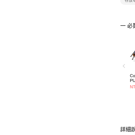
存放
一 必
Co
P
G
NT
L
81
詳細