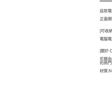
這款電
正面網
[可收
電腦電
[關於 Co
尼龍由
的熱門
材質:N