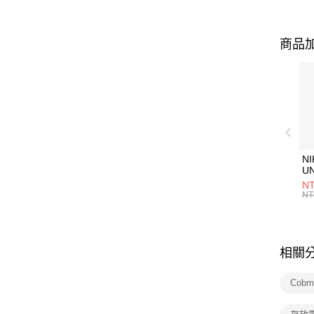
商品加
NI
U
1P
NT
統
NT
相關
Cobm