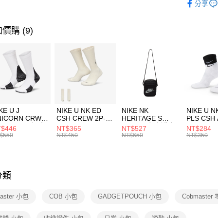
分享
台新國
【關於「A
運動配件
台灣樂
AFTEE
便利好安
運動類型
運送方式
價購 (9)
１．簡單
２．便利
7-11取貨
３．安心
每筆NT$1
【「AFT
宅配
１．於結帳
付」結帳
每筆NT$1
２．訂單
３．收到繳
付款後門
KE U J
NIKE U NK ED
NIKE NK
NIKE U N
／ATM／
NICORN CRW
CSH CREW 2P-
HERITAGE S
PLS CSH 
每筆NT$1
※ 請注意
R -160 男女 中
144 EMBRDY 男
SMIT 男女 側背包
144 DBL
$446
NT$365
NT$527
NT$284
絡購買商品
襪 FZ3393100
女 短統襪
BA5871010
襪 DH405
$550
NT$450
NT$650
NT$350
先享後付
FZ3073133
※ 交易是
是否繳費成
付客戶支
分類
【注意事
１．透過由
aster 小包
COB 小包
GADGETPOUCH 小包
Cobmaster
交易，需
求債權轉
２．關於