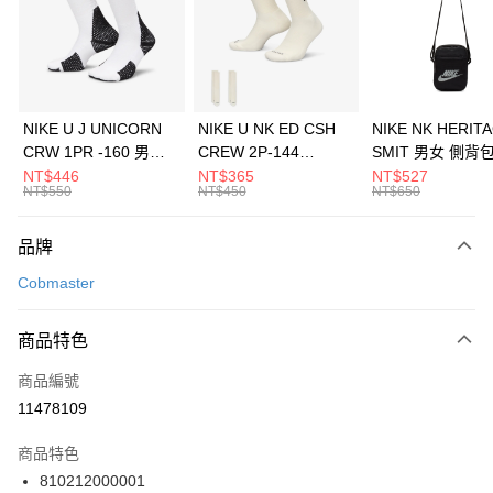
合作金庫商業銀行
第一商業銀行
LINE Pay
華南商業銀行
彰化商業銀行
Apple Pay
上海商業儲蓄銀行
台北富邦商業銀行
國泰世華商業銀行
兆豐國際商業銀行
悠遊付
臺灣中小企業銀行
台中商業銀行
NIKE U J UNICORN
NIKE U NK ED CSH
NIKE NK HERIT
匯豐（台灣）商業銀行
華泰商業銀行
CRW 1PR -160 男女
CREW 2P-144
SMIT 男女 側背
全盈+PAY
聯邦商業銀行
遠東國際商業銀行
中統襪 FZ3393100
EMBRDY 男女 短統襪
BA5871010
NT$446
NT$365
NT$527
元大商業銀行
永豐商業銀行
NT$550
NT$450
NT$650
AFTEE先享後付
FZ3073133
玉山商業銀行
星展（台灣）商業銀行
相關說明
台新國際商業銀行
中國信託商業銀行
品牌
【關於「AFTEE先享後付」】
台灣樂天信用卡公司
AFTEE先享後付是「在收到商品之後才付款」的支付方式。 讓您購物簡單
運送方式
Cobmaster
便利好安心！
１．簡單：不需註冊會員、不需綁卡、不需儲值。
7-11取貨(快速到店)
２．便利：只要手機號碼，簡訊認證，即可結帳。
商品特色
每筆NT$100，滿NT$1,500(含以上)免運費
３．安心：先確認商品／服務後，再付款。
商品編號
宅配
【「AFTEE先享後付」結帳流程】
１．於結帳方式選擇「AFTEE先享後付」後，將跳轉至「AFTEE先享後付」
11478109
每筆NT$100，滿NT$1,500(含以上)免運費
結帳頁面，進行簡訊認證並確認金額後，即可完成結帳。
２．訂單成立數日內，您將收到繳費通知簡訊。
商品特色
付款後門市自取
３．收到繳費通知簡訊後14天內，點擊此簡訊中的連結，可透過四大超商／
810212000001
每筆NT$100，滿NT$1,500(含以上)免運費
ATM／網路銀行／等多元方式進行付款，方視為交易完成。