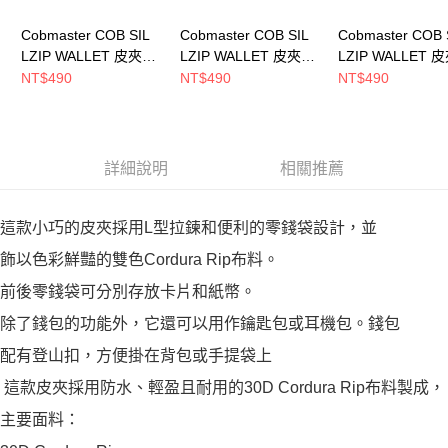
Cobmaster COB SIL
Cobmaster COB SIL
Cobmaster COB 
LZIP WALLET 皮夾
LZIP WALLET 皮夾
LZIP WALLET 
Black 810212000080
Green 810212000030
Pink 810212000
NT$490
NT$490
NT$490
詳細說明
相關推薦
這款小巧的皮夾採用L型拉鍊和便利的零錢袋設計，並
飾以色彩鮮豔的雙色Cordura Rip布料。
前後零錢袋可分別存放卡片和紙幣。
除了錢包的功能外，它還可以用作鑰匙包或耳機包。錢包
配有登山扣，方便掛在背包或手提袋上
這款皮夾採用防水、輕盈且耐用的30D Cordura Rip布料製成，
主要面料：