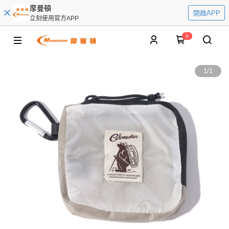
摩曼頓
開啟APP
立刻使用官方APP
0
1
/
1