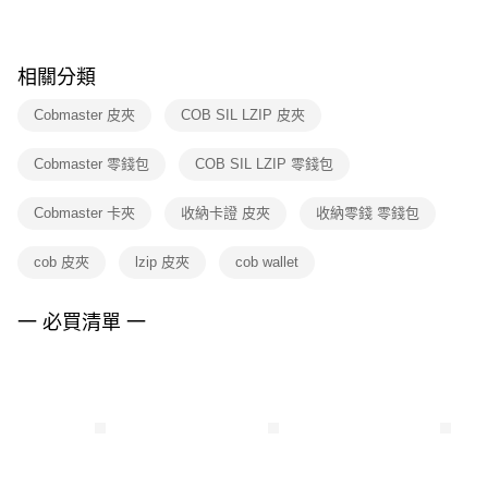
※ 請注意：結帳手續完成當下不需立刻繳費，但若您需要取消訂單，請聯絡
購買商品的店家。未經商家同意取消之訂單仍視為有效，需透過AFTEE先享
後付繳納相關費用。
※ 交易是否成功請以「AFTEE先享後付 」之結帳頁面顯示為準，若有關於
相關分類
是否繳費成功／繳費後需取消欲退款等相關疑問，請聯繫「AFTEE先享後付
客戶支援中心」
https://netprotections.freshdesk.com/support/home
Cobmaster 皮夾
COB SIL LZIP 皮夾
【注意事項】
Cobmaster 零錢包
COB SIL LZIP 零錢包
１．透過由恩沛科技股份有限公司提供之「AFTEE先享後付」服務完成之交
易，需依本服務之必要範圍內提供個人資料，並將交易相關給付款項請求債
權轉讓予恩沛科技股份有限公司。
Cobmaster 卡夾
收納卡證 皮夾
收納零錢 零錢包
２．關於個人資料處理事宜，請瀏覽以下網址：
https://aftee.tw/terms/#terms3
cob 皮夾
lzip 皮夾
cob wallet
３．未成年的使用者請事先徵得法定代理人或監護人之同意方可使用
「AFTEE先享後付」，若未經同意申辦者引起之損失，本公司不負相關責
任。
一 必買清單 一
４．使用「AFTEE先享後付」時，將依據個別帳號之用戶狀況，依本公司即
時審查核予不同之上限額度；若仍有額度不足之情形，本公司將視審查結果
請求用戶進行身份認證。
５．嚴禁一人註冊多個帳號或使用他人資訊註冊。若發現惡意使用之情形，
恩沛科技股份有限公司將有權停止該用戶之使用額度並採取法律行動。