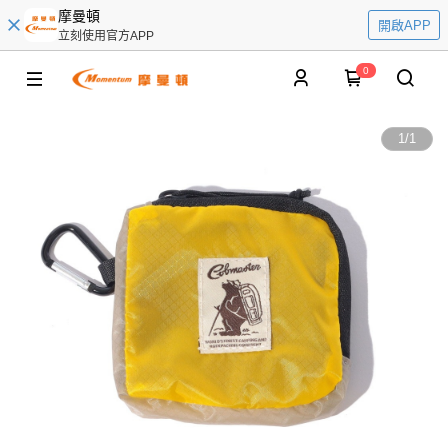
摩曼頓
開啟APP
立刻使用官方APP
0
1
/
1