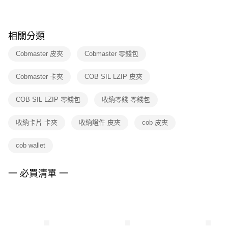
※ 請注意：結帳手續完成當下不需立刻繳費，但若您需要取消訂單，請聯絡
購買商品的店家。未經商家同意取消之訂單仍視為有效，需透過AFTEE先享
後付繳納相關費用。
※ 交易是否成功請以「AFTEE先享後付 」之結帳頁面顯示為準，若有關於
相關分類
是否繳費成功／繳費後需取消欲退款等相關疑問，請聯繫「AFTEE先享後付
客戶支援中心」
https://netprotections.freshdesk.com/support/home
Cobmaster 皮夾
Cobmaster 零錢包
【注意事項】
Cobmaster 卡夾
COB SIL LZIP 皮夾
１．透過由恩沛科技股份有限公司提供之「AFTEE先享後付」服務完成之交
易，需依本服務之必要範圍內提供個人資料，並將交易相關給付款項請求債
權轉讓予恩沛科技股份有限公司。
COB SIL LZIP 零錢包
收納零錢 零錢包
２．關於個人資料處理事宜，請瀏覽以下網址：
https://aftee.tw/terms/#terms3
收納卡片 卡夾
收納證件 皮夾
cob 皮夾
３．未成年的使用者請事先徵得法定代理人或監護人之同意方可使用
「AFTEE先享後付」，若未經同意申辦者引起之損失，本公司不負相關責
任。
cob wallet
４．使用「AFTEE先享後付」時，將依據個別帳號之用戶狀況，依本公司即
時審查核予不同之上限額度；若仍有額度不足之情形，本公司將視審查結果
請求用戶進行身份認證。
一 必買清單 一
５．嚴禁一人註冊多個帳號或使用他人資訊註冊。若發現惡意使用之情形，
恩沛科技股份有限公司將有權停止該用戶之使用額度並採取法律行動。