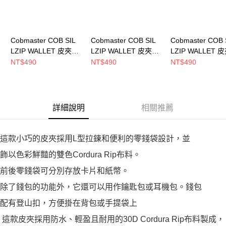
Cobmaster COB SIL
Cobmaster COB SIL
Cobmaster COB 
LZIP WALLET 皮夾
LZIP WALLET 皮夾
LZIP WALLET 
Purple 810212000050
Black 810212000080
White 81021200
NT$490
NT$490
NT$490
詳細說明
相關推薦
這款小巧的皮夾採用L型拉鍊和便利的零錢袋設計，並
飾以色彩鮮豔的雙色Cordura Rip布料。
前後零錢袋可分別存放卡片和紙幣。
除了錢包的功能外，它還可以用作鑰匙包或耳機包。錢包
配有登山扣，方便掛在背包或手提袋上
這款皮夾採用防水、輕盈且耐用的30D Cordura Rip布料製成，