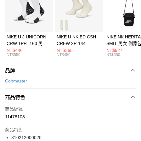
合作金庫商業銀行
第一商業銀行
LINE Pay
華南商業銀行
彰化商業銀行
Apple Pay
上海商業儲蓄銀行
台北富邦商業銀行
國泰世華商業銀行
兆豐國際商業銀行
悠遊付
臺灣中小企業銀行
台中商業銀行
NIKE U J UNICORN
NIKE U NK ED CSH
NIKE NK HERIT
匯豐（台灣）商業銀行
華泰商業銀行
CRW 1PR -160 男女
CREW 2P-144
SMIT 男女 側背
全盈+PAY
聯邦商業銀行
遠東國際商業銀行
中統襪 FZ3393100
EMBRDY 男女 短統襪
BA5871010
NT$446
NT$365
NT$527
元大商業銀行
永豐商業銀行
NT$550
NT$450
NT$650
AFTEE先享後付
FZ3073133
玉山商業銀行
星展（台灣）商業銀行
相關說明
台新國際商業銀行
中國信託商業銀行
品牌
【關於「AFTEE先享後付」】
台灣樂天信用卡公司
AFTEE先享後付是「在收到商品之後才付款」的支付方式。 讓您購物簡單
運送方式
Cobmaster
便利好安心！
１．簡單：不需註冊會員、不需綁卡、不需儲值。
7-11取貨(快速到店)
２．便利：只要手機號碼，簡訊認證，即可結帳。
商品特色
每筆NT$100，滿NT$1,500(含以上)免運費
３．安心：先確認商品／服務後，再付款。
商品編號
宅配
【「AFTEE先享後付」結帳流程】
１．於結帳方式選擇「AFTEE先享後付」後，將跳轉至「AFTEE先享後付」
11478108
每筆NT$100，滿NT$1,500(含以上)免運費
結帳頁面，進行簡訊認證並確認金額後，即可完成結帳。
２．訂單成立數日內，您將收到繳費通知簡訊。
商品特色
付款後門市自取
３．收到繳費通知簡訊後14天內，點擊此簡訊中的連結，可透過四大超商／
810212000020
每筆NT$100，滿NT$1,500(含以上)免運費
ATM／網路銀行／等多元方式進行付款，方視為交易完成。