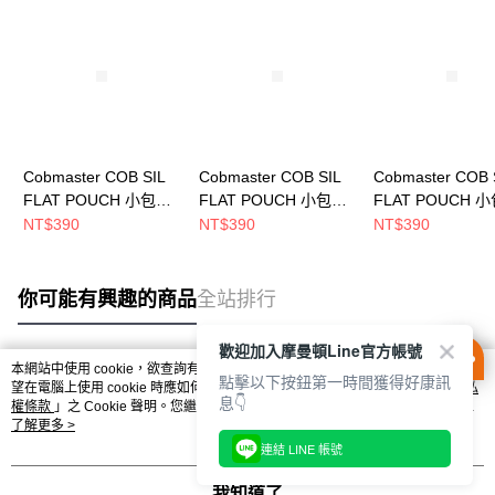
Cobmaster COB SIL
Cobmaster COB SIL
Cobmaster COB 
FLAT POUCH 小包
FLAT POUCH 小包
FLAT POUCH 
White 810216000001
Pink 810216000062
Green 81021600
NT$390
NT$390
NT$390
你可能有興趣的商品
全站排行
歡迎加入摩曼頓Line官方帳號
本網站中使用 cookie，欲查詢有關本網站使用 cookie 方式之詳情，及若您不希
點擊以下按鈕第一時間獲得好康訊
熱門標籤
望在電腦上使用 cookie 時應如何變更電腦的 cookie 設定，請參閱本網站「
隱私
息👇
權條款
」之 Cookie 聲明。您繼續使用本網站即表示您同意本公司得按本網站使
用條款之 Cookie 聲明使用 cookie。
了解更多 >
連結 LINE 帳號
我知道了