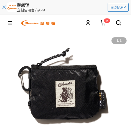
摩曼頓
開啟APP
立刻使用官方APP
0
1
/
1