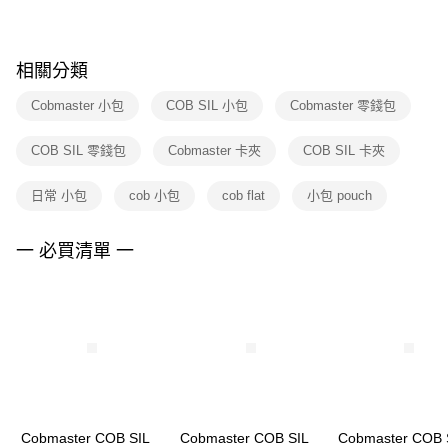
※ 請注意：結帳手續完成當下不需立刻繳費，但若您需要取消訂單，請聯絡
購買商品的店家。未經商家同意取消之訂單仍視為有效，需透過AFTEE先享
後付繳納相關費用。
※ 交易是否成功請以「AFTEE先享後付 」之結帳頁面顯示為準，若有關於
相關分類
是否繳費成功／繳費後需取消欲退款等相關疑問，請聯繫「AFTEE先享後付
客戶支援中心」
https://netprotections.freshdesk.com/support/home
Cobmaster 小包
COB SIL 小包
Cobmaster 零錢包
【注意事項】
COB SIL 零錢包
Cobmaster 卡夾
COB SIL 卡夾
１．透過由恩沛科技股份有限公司提供之「AFTEE先享後付」服務完成之交
易，需依本服務之必要範圍內提供個人資料，並將交易相關給付款項請求債
權轉讓予恩沛科技股份有限公司。
日常 小包
cob 小包
cob flat
小包 pouch
２．關於個人資料處理事宜，請瀏覽以下網址：
https://aftee.tw/terms/#terms3
３．未成年的使用者請事先徵得法定代理人或監護人之同意方可使用
一 必買清單 一
「AFTEE先享後付」，若未經同意申辦者引起之損失，本公司不負相關責
任。
４．使用「AFTEE先享後付」時，將依據個別帳號之用戶狀況，依本公司即
時審查核予不同之上限額度；若仍有額度不足之情形，本公司將視審查結果
請求用戶進行身份認證。
５．嚴禁一人註冊多個帳號或使用他人資訊註冊。若發現惡意使用之情形，
恩沛科技股份有限公司將有權停止該用戶之使用額度並採取法律行動。
Cobmaster COB SIL
Cobmaster COB SIL
Cobmaster COB 