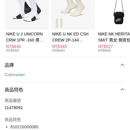
合作金庫商業銀行
第一商業銀行
LINE Pay
華南商業銀行
彰化商業銀行
Apple Pay
上海商業儲蓄銀行
台北富邦商業銀行
國泰世華商業銀行
兆豐國際商業銀行
悠遊付
臺灣中小企業銀行
台中商業銀行
NIKE U J UNICORN
NIKE U NK ED CSH
NIKE NK HERIT
匯豐（台灣）商業銀行
華泰商業銀行
CRW 1PR -160 男女
CREW 2P-144
SMIT 男女 側背
全盈+PAY
聯邦商業銀行
遠東國際商業銀行
中統襪 FZ3393100
EMBRDY 男女 短統襪
BA5871010
NT$446
NT$365
NT$527
元大商業銀行
永豐商業銀行
NT$550
NT$450
NT$650
AFTEE先享後付
FZ3073133
玉山商業銀行
星展（台灣）商業銀行
相關說明
台新國際商業銀行
中國信託商業銀行
品牌
【關於「AFTEE先享後付」】
台灣樂天信用卡公司
AFTEE先享後付是「在收到商品之後才付款」的支付方式。 讓您購物簡單
運送方式
Cobmaster
便利好安心！
１．簡單：不需註冊會員、不需綁卡、不需儲值。
7-11取貨(快速到店)
２．便利：只要手機號碼，簡訊認證，即可結帳。
商品特色
每筆NT$100，滿NT$1,500(含以上)免運費
３．安心：先確認商品／服務後，再付款。
商品編號
宅配
【「AFTEE先享後付」結帳流程】
１．於結帳方式選擇「AFTEE先享後付」後，將跳轉至「AFTEE先享後付」
11478091
每筆NT$100，滿NT$1,500(含以上)免運費
結帳頁面，進行簡訊認證並確認金額後，即可完成結帳。
２．訂單成立數日內，您將收到繳費通知簡訊。
商品特色
付款後門市自取
３．收到繳費通知簡訊後14天內，點擊此簡訊中的連結，可透過四大超商／
810216000080
每筆NT$100，滿NT$1,500(含以上)免運費
ATM／網路銀行／等多元方式進行付款，方視為交易完成。