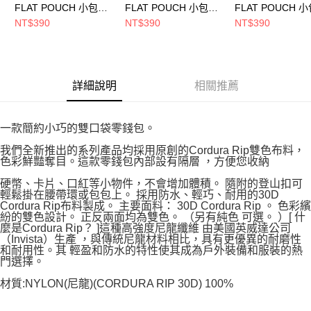
FLAT POUCH 小包
FLAT POUCH 小包
FLAT POUCH 
White 810216000001
Pink 810216000062
Green 81021600
NT$390
NT$390
NT$390
詳細說明
相關推薦
一款簡約小巧的雙口袋零錢包。
我們全新推出的系列產品均採用原創的Cordura Rip雙色布料，
色彩鮮豔奪目。這款零錢包內部設有隔層 ，方便您收納
硬幣、卡片、口紅等小物件，不會增加體積。 隨附的登山扣可
輕鬆掛在腰帶環或包包上。 採用防水、輕巧、耐用的30D
Cordura Rip布料製成。 主要面料： 30D Cordura Rip 。 色彩繽
紛的雙色設計。 正反兩面均為雙色。 （另有純色 可選。 ）[ 什
麼是Cordura Rip？ ]這種高強度尼龍纖維 由美國英威達公司
（Invista）生產 ，與傳統尼龍材料相比，具有更優異的耐磨性
和耐用性。其 輕盈和防水的特性使其成為戶外裝備和服裝的熱
門選擇。
材質:NYLON(尼龍)(CORDURA RIP 30D) 100%