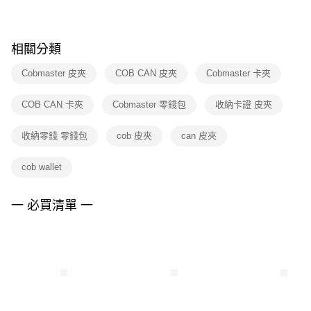
※ 請注意：結帳手續完成當下不需立刻繳費，但若您需要取消訂單，請聯絡
購買商品的店家。未經商家同意取消之訂單仍視為有效，需透過AFTEE先享
後付繳納相關費用。
※ 交易是否成功請以「AFTEE先享後付 」之結帳頁面顯示為準，若有關於
相關分類
是否繳費成功／繳費後需取消欲退款等相關疑問，請聯繫「AFTEE先享後付
客戶支援中心」
https://netprotections.freshdesk.com/support/home
Cobmaster 皮夾
COB CAN 皮夾
Cobmaster 卡夾
【注意事項】
COB CAN 卡夾
Cobmaster 零錢包
收納卡證 皮夾
１．透過由恩沛科技股份有限公司提供之「AFTEE先享後付」服務完成之交
易，需依本服務之必要範圍內提供個人資料，並將交易相關給付款項請求債
權轉讓予恩沛科技股份有限公司。
收納零錢 零錢包
cob 皮夾
can 皮夾
２．關於個人資料處理事宜，請瀏覽以下網址：
https://aftee.tw/terms/#terms3
cob wallet
３．未成年的使用者請事先徵得法定代理人或監護人之同意方可使用
「AFTEE先享後付」，若未經同意申辦者引起之損失，本公司不負相關責
任。
一 必買清單 一
４．使用「AFTEE先享後付」時，將依據個別帳號之用戶狀況，依本公司即
時審查核予不同之上限額度；若仍有額度不足之情形，本公司將視審查結果
請求用戶進行身份認證。
５．嚴禁一人註冊多個帳號或使用他人資訊註冊。若發現惡意使用之情形，
恩沛科技股份有限公司將有權停止該用戶之使用額度並採取法律行動。