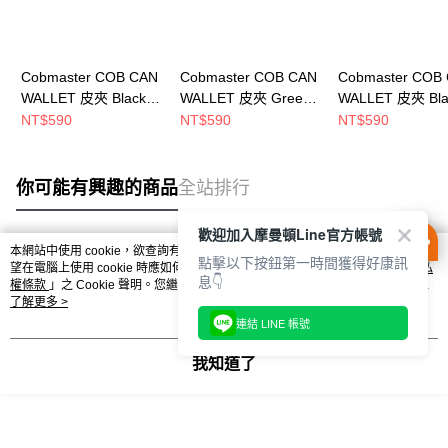
Cobmaster COB CAN
Cobmaster COB CAN
Cobmaster COB
WALLET 皮夾 Black
WALLET 皮夾 Green
WALLET 皮夾 Bla
810904000080
810904000030
Heather
NT$590
NT$590
NT$590
810904000081
你可能有興趣的商品
全站排行
歡迎加入摩曼頓Line官方帳號
本網站中使用 cookie，欲查詢有關本網站使用 cookie 方式之詳情，及若您不希
點擊以下按鈕第一時間獲得好康訊
熱門標籤
望在電腦上使用 cookie 時應如何變更電腦的 cookie 設定，請參閱本網站「
隱私
息👇
權條款
」之 Cookie 聲明。您繼續使用本網站即表示您同意本公司得按本網站使
用條款之 Cookie 聲明使用 cookie。
了解更多 >
連結 LINE 帳號
我知道了