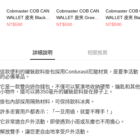
Cobmaster COB CAN
Cobmaster COB CAN
Cobmaster COB
WALLET 皮夾 Black
WALLET 皮夾 Green
WALLET 皮夾 Bla
810904000080
810904000030
Heather
NT$590
NT$590
NT$590
810904000081
詳細說明
相關推薦
這款便利的罐裝飲料掛包採用Cordurasil尼龍材質，是夏季活動
的必備單品。
它是一款雙向迷你錢包，不僅可以緊湊地收納硬幣、鑰匙和其他
小物件，還可以將350毫升的罐裝飲料掛在脖子上。
掛包內部採用隔熱材料，可保持飲料冰爽。
許多忠實用戶都表示：「一旦用過，就愛不釋手！」
它非常適合戶外活動，即使遇到小雨或灰塵也不用擔心。
解放雙手，讓您更自由地享受戶外活動。