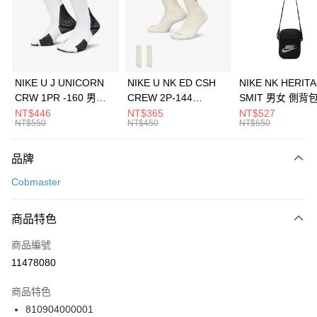
合作金庫商業銀行
第一商業銀行
LINE Pay
華南商業銀行
彰化商業銀行
Apple Pay
上海商業儲蓄銀行
台北富邦商業銀行
國泰世華商業銀行
兆豐國際商業銀行
悠遊付
臺灣中小企業銀行
台中商業銀行
NIKE U J UNICORN
NIKE U NK ED CSH
NIKE NK HERIT
匯豐（台灣）商業銀行
華泰商業銀行
CRW 1PR -160 男女
CREW 2P-144
SMIT 男女 側背
全盈+PAY
聯邦商業銀行
遠東國際商業銀行
中統襪 FZ3393100
EMBRDY 男女 短統襪
BA5871010
NT$446
NT$365
NT$527
元大商業銀行
永豐商業銀行
NT$550
NT$450
NT$650
AFTEE先享後付
FZ3073133
玉山商業銀行
星展（台灣）商業銀行
相關說明
台新國際商業銀行
中國信託商業銀行
品牌
【關於「AFTEE先享後付」】
台灣樂天信用卡公司
AFTEE先享後付是「在收到商品之後才付款」的支付方式。 讓您購物簡單
運送方式
Cobmaster
便利好安心！
１．簡單：不需註冊會員、不需綁卡、不需儲值。
7-11取貨(快速到店)
２．便利：只要手機號碼，簡訊認證，即可結帳。
商品特色
每筆NT$100，滿NT$1,500(含以上)免運費
３．安心：先確認商品／服務後，再付款。
商品編號
宅配
【「AFTEE先享後付」結帳流程】
１．於結帳方式選擇「AFTEE先享後付」後，將跳轉至「AFTEE先享後付」
11478080
每筆NT$100，滿NT$1,500(含以上)免運費
結帳頁面，進行簡訊認證並確認金額後，即可完成結帳。
２．訂單成立數日內，您將收到繳費通知簡訊。
商品特色
付款後門市自取
３．收到繳費通知簡訊後14天內，點擊此簡訊中的連結，可透過四大超商／
810904000001
每筆NT$100，滿NT$1,500(含以上)免運費
ATM／網路銀行／等多元方式進行付款，方視為交易完成。