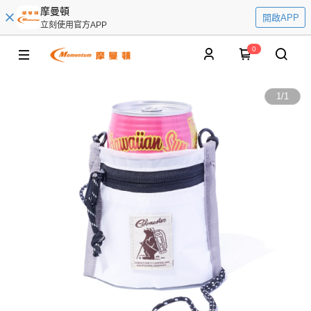
摩曼頓
開啟APP
立刻使用官方APP
0
1
/
1