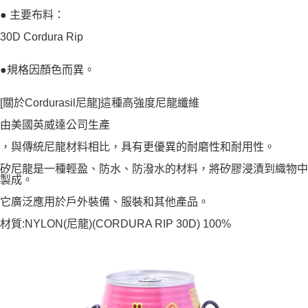
● 主要布料：
30D Cordura Rip
●規格因顏色而異。
[關於Cordurasil尼龍]這種高強度尼龍纖維
由美國英威達公司生產
，與傳統尼龍材料相比，具有更優異的耐磨性和耐用性。
矽尼龍是一種輕盈、防水、防潑水的材料，將矽膠浸漬到織物中
製成。
它廣泛應用於戶外裝備、服裝和其他產品。
材質:NYLON(尼龍)(CORDURA RIP 30D) 100%