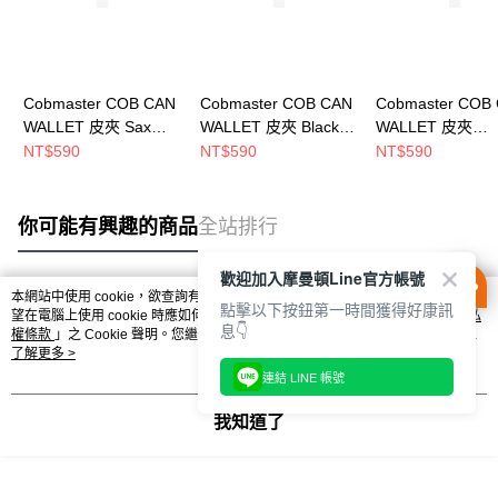
Cobmaster COB CAN
Cobmaster COB CAN
Cobmaster COB
WALLET 皮夾 Sax
WALLET 皮夾 Black
WALLET 皮夾
Heather
810904000080
MASTARD
NT$590
NT$590
NT$590
810904000041
810904000026
你可能有興趣的商品
全站排行
歡迎加入摩曼頓Line官方帳號
本網站中使用 cookie，欲查詢有關本網站使用 cookie 方式之詳情，及若您不希
點擊以下按鈕第一時間獲得好康訊
熱門標籤
望在電腦上使用 cookie 時應如何變更電腦的 cookie 設定，請參閱本網站「
隱私
息👇
權條款
」之 Cookie 聲明。您繼續使用本網站即表示您同意本公司得按本網站使
用條款之 Cookie 聲明使用 cookie。
了解更多 >
連結 LINE 帳號
我知道了