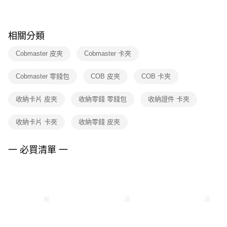
※ 請注意：結帳手續完成當下不需立刻繳費，但若您需要取消訂單，請聯絡
購買商品的店家。未經商家同意取消之訂單仍視為有效，需透過AFTEE先享
後付繳納相關費用。
※ 交易是否成功請以「AFTEE先享後付 」之結帳頁面顯示為準，若有關於
相關分類
是否繳費成功／繳費後需取消欲退款等相關疑問，請聯繫「AFTEE先享後付
客戶支援中心」
https://netprotections.freshdesk.com/support/home
Cobmaster 皮夾
Cobmaster 卡夾
【注意事項】
Cobmaster 零錢包
COB 皮夾
COB 卡夾
１．透過由恩沛科技股份有限公司提供之「AFTEE先享後付」服務完成之交
易，需依本服務之必要範圍內提供個人資料，並將交易相關給付款項請求債
權轉讓予恩沛科技股份有限公司。
收納卡片 皮夾
收納零錢 零錢包
收納證件 卡夾
２．關於個人資料處理事宜，請瀏覽以下網址：
https://aftee.tw/terms/#terms3
收納卡片 卡夾
收納零錢 皮夾
３．未成年的使用者請事先徵得法定代理人或監護人之同意方可使用
「AFTEE先享後付」，若未經同意申辦者引起之損失，本公司不負相關責
任。
一 必買清單 一
４．使用「AFTEE先享後付」時，將依據個別帳號之用戶狀況，依本公司即
時審查核予不同之上限額度；若仍有額度不足之情形，本公司將視審查結果
請求用戶進行身份認證。
５．嚴禁一人註冊多個帳號或使用他人資訊註冊。若發現惡意使用之情形，
恩沛科技股份有限公司將有權停止該用戶之使用額度並採取法律行動。