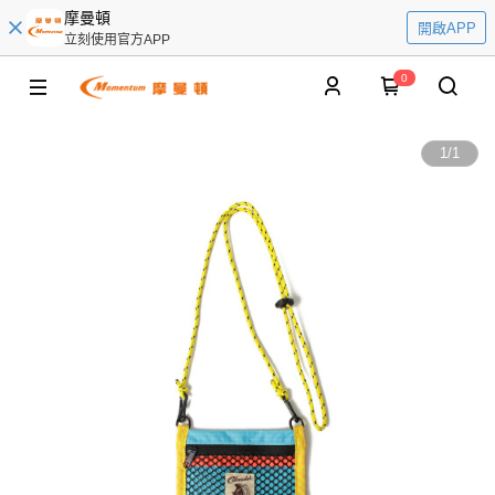
摩曼頓
開啟APP
立刻使用官方APP
0
1
/
1