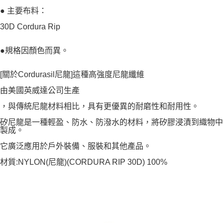
● 主要布料：
30D Cordura Rip
●規格因顏色而異。
[關於Cordurasil尼龍]這種高強度尼龍纖維
由美國英威達公司生產
，與傳統尼龍材料相比，具有更優異的耐磨性和耐用性。
矽尼龍是一種輕盈、防水、防潑水的材料，將矽膠浸漬到織物中
製成。
它廣泛應用於戶外裝備、服裝和其他產品。
材質:NYLON(尼龍)(CORDURA RIP 30D) 100%