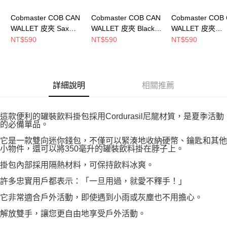
Cobmaster COB CAN
Cobmaster COB CAN
Cobmaster COB
WALLET 皮夾 Sax
WALLET 皮夾 Black
WALLET 皮夾
Heather
810904000080
MASTARD
NT$590
NT$590
NT$590
810904000041
810904000026
詳細說明
相關推薦
這款便利的罐裝飲料掛包採用Cordurasil尼龍材質，是夏季活動
的必備單品。
它是一款雙向迷你錢包，不僅可以緊湊地收納硬幣、鑰匙和其他
小物件，還可以將350毫升的罐裝飲料掛在脖子上。
掛包內部採用隔熱材料，可保持飲料冰爽。
許多忠實用戶都表示：「一旦用過，就愛不釋手！」
它非常適合戶外活動，即使遇到小雨或灰塵也不用擔心。
解放雙手，讓您更自由地享受戶外活動。