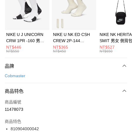
合作金庫商業銀行
第一商業銀行
LINE Pay
華南商業銀行
彰化商業銀行
Apple Pay
上海商業儲蓄銀行
台北富邦商業銀行
國泰世華商業銀行
兆豐國際商業銀行
悠遊付
臺灣中小企業銀行
台中商業銀行
NIKE U J UNICORN
NIKE U NK ED CSH
NIKE NK HERIT
匯豐（台灣）商業銀行
華泰商業銀行
CRW 1PR -160 男女
CREW 2P-144
SMIT 男女 側背
全盈+PAY
聯邦商業銀行
遠東國際商業銀行
中統襪 FZ3393100
EMBRDY 男女 短統襪
BA5871010
NT$446
NT$365
NT$527
元大商業銀行
永豐商業銀行
NT$550
NT$450
NT$650
AFTEE先享後付
FZ3073133
玉山商業銀行
星展（台灣）商業銀行
相關說明
台新國際商業銀行
中國信託商業銀行
品牌
【關於「AFTEE先享後付」】
台灣樂天信用卡公司
AFTEE先享後付是「在收到商品之後才付款」的支付方式。 讓您購物簡單
運送方式
Cobmaster
便利好安心！
１．簡單：不需註冊會員、不需綁卡、不需儲值。
7-11取貨(快速到店)
２．便利：只要手機號碼，簡訊認證，即可結帳。
商品特色
每筆NT$100，滿NT$1,500(含以上)免運費
３．安心：先確認商品／服務後，再付款。
商品編號
宅配
【「AFTEE先享後付」結帳流程】
１．於結帳方式選擇「AFTEE先享後付」後，將跳轉至「AFTEE先享後付」
11478073
每筆NT$100，滿NT$1,500(含以上)免運費
結帳頁面，進行簡訊認證並確認金額後，即可完成結帳。
２．訂單成立數日內，您將收到繳費通知簡訊。
商品特色
付款後門市自取
３．收到繳費通知簡訊後14天內，點擊此簡訊中的連結，可透過四大超商／
810904000042
每筆NT$100，滿NT$1,500(含以上)免運費
ATM／網路銀行／等多元方式進行付款，方視為交易完成。