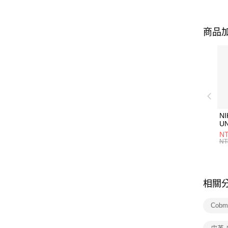
商品加
NI
U
1P
NT
統
NT
相關
Cobm