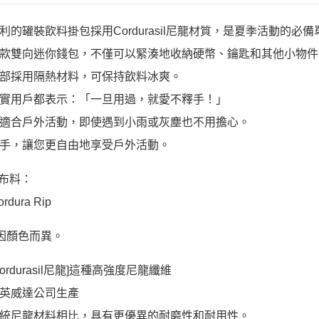
利的罐裝飲料掛包採用Cordurasil尼龍材質，是夏季活動的必備
款雙向迷你錢包，不僅可以緊湊地收納硬幣、鑰匙和其他小物件
部採用隔熱材料，可保持飲料冰爽。
實用戶都表示：「一旦用過，就愛不釋手！」
適合戶外活動，即使遇到小雨或灰塵也不用擔心。
手，讓您更自由地享受戶外活動。
要布料：
rdura Rip
因顏色而異。
ordurasil尼龍]這種高強度尼龍纖維
英威達公司生產
統尼龍材料相比，具有更優異的耐磨性和耐用性。