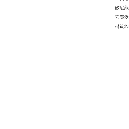
矽尼龍
它廣泛
材質:N