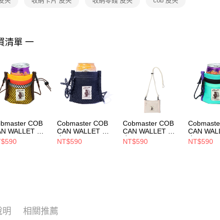
皮夾
收納卡片 皮夾
收納零錢 皮夾
cob 皮夾
https://aft
３．未成
「AFTE
任。
買清單 一
４．使用「
即時審查
結果請求
５．嚴禁
形，恩沛
動。
bmaster COB
Cobmaster COB
Cobmaster COB
Cobmaste
AN WALLET 皮
CAN WALLET 皮
CAN WALLET 皮
CAN WAL
 MASTARD
夾 Black Heather
夾 Ivory
夾 MINT
$590
NT$590
NT$590
NT$590
0904000026
810904000081
810904000003
81090400
說明
相關推薦