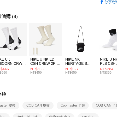
分享
台新國
【關於「A
運動配件
台灣樂
AFTEE
便利好安
運動類型
運送方式
價購 (9)
１．簡單
２．便利
7-11取貨
３．安心
每筆NT$1
【「AFT
宅配
１．於結帳
付」結帳
每筆NT$1
２．訂單
３．收到繳
付款後門
KE U J
NIKE U NK ED
NIKE NK
NIKE U N
／ATM／
NICORN CRW
CSH CREW 2P-
HERITAGE S
PLS CSH 
每筆NT$1
※ 請注意
R -160 男女 中
144 EMBRDY 男
SMIT 男女 側背包
144 DBL
$446
NT$365
NT$527
NT$284
絡購買商品
襪 FZ3393100
女 短統襪
BA5871010
襪 DH405
$550
NT$450
NT$650
NT$350
先享後付
FZ3073133
※ 交易是
是否繳費成
付客戶支
分類
【注意事
１．透過由
aster 皮夾
COB CAN 皮夾
Cobmaster 卡夾
COB CAN 卡
交易，需
求債權轉
２．關於