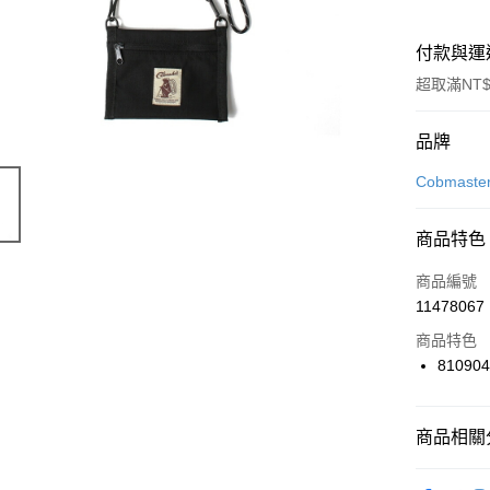
付款與運
超取滿NT$
付款方式
品牌
信用卡一
Cobmaste
信用卡分
商品特色
3 期 
商品編號
合作金
LINE Pay
11478067
華南商
Apple Pay
上海商
商品特色
國泰世
81090
悠遊付
臺灣中
匯豐（
全盈+PAY
聯邦商
商品相關分
元大商
AFTEE先
玉山商
品牌
Co
相關說明