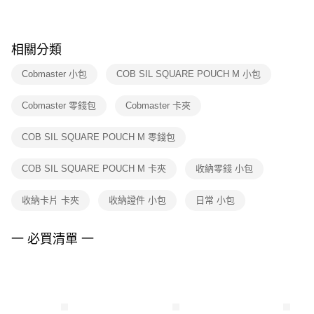
※ 請注意：結帳手續完成當下不需立刻繳費，但若您需要取消訂單，請聯絡
購買商品的店家。未經商家同意取消之訂單仍視為有效，需透過AFTEE先享
後付繳納相關費用。
※ 交易是否成功請以「AFTEE先享後付 」之結帳頁面顯示為準，若有關於
相關分類
是否繳費成功／繳費後需取消欲退款等相關疑問，請聯繫「AFTEE先享後付
客戶支援中心」
https://netprotections.freshdesk.com/support/home
Cobmaster 小包
COB SIL SQUARE POUCH M 小包
【注意事項】
Cobmaster 零錢包
Cobmaster 卡夾
１．透過由恩沛科技股份有限公司提供之「AFTEE先享後付」服務完成之交
易，需依本服務之必要範圍內提供個人資料，並將交易相關給付款項請求債
權轉讓予恩沛科技股份有限公司。
COB SIL SQUARE POUCH M 零錢包
２．關於個人資料處理事宜，請瀏覽以下網址：
https://aftee.tw/terms/#terms3
COB SIL SQUARE POUCH M 卡夾
收納零錢 小包
３．未成年的使用者請事先徵得法定代理人或監護人之同意方可使用
「AFTEE先享後付」，若未經同意申辦者引起之損失，本公司不負相關責
任。
收納卡片 卡夾
收納證件 小包
日常 小包
４．使用「AFTEE先享後付」時，將依據個別帳號之用戶狀況，依本公司即
時審查核予不同之上限額度；若仍有額度不足之情形，本公司將視審查結果
請求用戶進行身份認證。
一 必買清單 一
５．嚴禁一人註冊多個帳號或使用他人資訊註冊。若發現惡意使用之情形，
恩沛科技股份有限公司將有權停止該用戶之使用額度並採取法律行動。