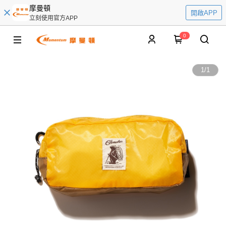
摩曼頓
開啟APP
立刻使用官方APP
0
1
/
1