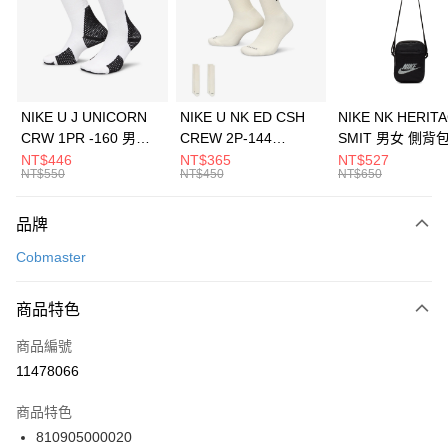
合作金庫商業銀行
第一商業銀行
LINE Pay
華南商業銀行
彰化商業銀行
Apple Pay
上海商業儲蓄銀行
台北富邦商業銀行
國泰世華商業銀行
兆豐國際商業銀行
悠遊付
臺灣中小企業銀行
台中商業銀行
NIKE U J UNICORN
NIKE U NK ED CSH
NIKE NK HERIT
匯豐（台灣）商業銀行
華泰商業銀行
CRW 1PR -160 男女
CREW 2P-144
SMIT 男女 側背
全盈+PAY
聯邦商業銀行
遠東國際商業銀行
中統襪 FZ3393100
EMBRDY 男女 短統襪
BA5871010
NT$446
NT$365
NT$527
元大商業銀行
永豐商業銀行
NT$550
NT$450
NT$650
AFTEE先享後付
FZ3073133
玉山商業銀行
星展（台灣）商業銀行
相關說明
台新國際商業銀行
中國信託商業銀行
品牌
【關於「AFTEE先享後付」】
台灣樂天信用卡公司
AFTEE先享後付是「在收到商品之後才付款」的支付方式。 讓您購物簡單
運送方式
Cobmaster
便利好安心！
１．簡單：不需註冊會員、不需綁卡、不需儲值。
7-11取貨(快速到店)
２．便利：只要手機號碼，簡訊認證，即可結帳。
商品特色
每筆NT$100，滿NT$1,500(含以上)免運費
３．安心：先確認商品／服務後，再付款。
商品編號
宅配
【「AFTEE先享後付」結帳流程】
１．於結帳方式選擇「AFTEE先享後付」後，將跳轉至「AFTEE先享後付」
11478066
每筆NT$100，滿NT$1,500(含以上)免運費
結帳頁面，進行簡訊認證並確認金額後，即可完成結帳。
２．訂單成立數日內，您將收到繳費通知簡訊。
商品特色
付款後門市自取
３．收到繳費通知簡訊後14天內，點擊此簡訊中的連結，可透過四大超商／
810905000020
每筆NT$100，滿NT$1,500(含以上)免運費
ATM／網路銀行／等多元方式進行付款，方視為交易完成。