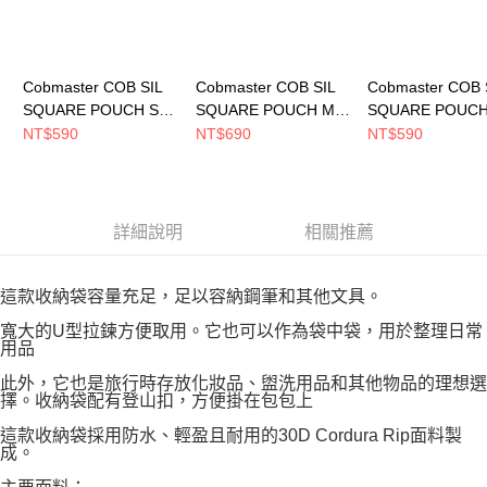
Cobmaster COB SIL
Cobmaster COB SIL
Cobmaster COB 
SQUARE POUCH S
SQUARE POUCH M
SQUARE POUCH
小包 Yellow
小包 Purple
小包 Purple
NT$590
NT$690
NT$590
810206000020
810905000050
810206000050
詳細說明
相關推薦
這款收納袋容量充足，足以容納鋼筆和其他文具。
寬大的U型拉鍊方便取用。它也可以作為袋中袋，用於整理日常
用品
此外，它也是旅行時存放化妝品、盥洗用品和其他物品的理想選
擇。收納袋配有登山扣，方便掛在包包上
這款收納袋採用防水、輕盈且耐用的30D Cordura Rip面料製
成。