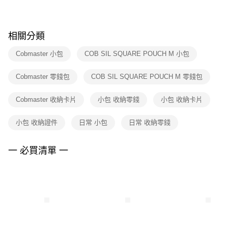
※ 請注意：結帳手續完成當下不需立刻繳費，但若您需要取消訂單，請聯絡
購買商品的店家。未經商家同意取消之訂單仍視為有效，需透過AFTEE先享
後付繳納相關費用。
※ 交易是否成功請以「AFTEE先享後付 」之結帳頁面顯示為準，若有關於
相關分類
是否繳費成功／繳費後需取消欲退款等相關疑問，請聯繫「AFTEE先享後付
客戶支援中心」
https://netprotections.freshdesk.com/support/home
Cobmaster 小包
COB SIL SQUARE POUCH M 小包
【注意事項】
Cobmaster 零錢包
COB SIL SQUARE POUCH M 零錢包
１．透過由恩沛科技股份有限公司提供之「AFTEE先享後付」服務完成之交
易，需依本服務之必要範圍內提供個人資料，並將交易相關給付款項請求債
權轉讓予恩沛科技股份有限公司。
Cobmaster 收納卡片
小包 收納零錢
小包 收納卡片
２．關於個人資料處理事宜，請瀏覽以下網址：
https://aftee.tw/terms/#terms3
小包 收納證件
日常 小包
日常 收納零錢
３．未成年的使用者請事先徵得法定代理人或監護人之同意方可使用
「AFTEE先享後付」，若未經同意申辦者引起之損失，本公司不負相關責
任。
一 必買清單 一
４．使用「AFTEE先享後付」時，將依據個別帳號之用戶狀況，依本公司即
時審查核予不同之上限額度；若仍有額度不足之情形，本公司將視審查結果
請求用戶進行身份認證。
５．嚴禁一人註冊多個帳號或使用他人資訊註冊。若發現惡意使用之情形，
恩沛科技股份有限公司將有權停止該用戶之使用額度並採取法律行動。