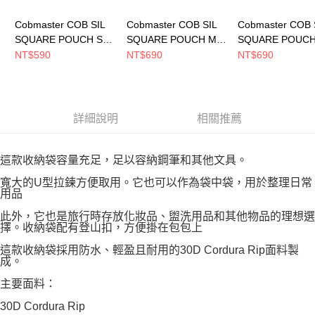
Cobmaster COB SIL
Cobmaster COB SIL
Cobmaster COB 
SQUARE POUCH S
SQUARE POUCH M
SQUARE POUCH
小包 White
小包 Black
小包 Yellow
NT$590
NT$690
NT$690
810206000001
810905000080
810905000020
詳細說明
相關推薦
這款收納袋容量充足，足以容納鋼筆和其他文具。
寬大的U型拉鍊方便取用。它也可以作為袋中袋，用於整理日常
用品
此外，它也是旅行時存放化妝品、盥洗用品和其他物品的理想選
擇。收納袋配有登山扣，方便掛在包包上
這款收納袋採用防水、輕盈且耐用的30D Cordura Rip面料製
成。
主要面料：
30D Cordura Rip