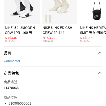
合作金庫商業銀行
第一商業銀行
LINE Pay
華南商業銀行
彰化商業銀行
Apple Pay
上海商業儲蓄銀行
台北富邦商業銀行
國泰世華商業銀行
兆豐國際商業銀行
悠遊付
臺灣中小企業銀行
台中商業銀行
NIKE U J UNICORN
NIKE U NK ED CSH
NIKE NK HERIT
匯豐（台灣）商業銀行
華泰商業銀行
CRW 1PR -160 男女
CREW 2P-144
SMIT 男女 側背
全盈+PAY
聯邦商業銀行
遠東國際商業銀行
中統襪 FZ3393100
EMBRDY 男女 短統襪
BA5871010
NT$446
NT$365
NT$527
元大商業銀行
永豐商業銀行
NT$550
NT$450
NT$650
AFTEE先享後付
FZ3073133
玉山商業銀行
星展（台灣）商業銀行
相關說明
台新國際商業銀行
中國信託商業銀行
品牌
【關於「AFTEE先享後付」】
台灣樂天信用卡公司
AFTEE先享後付是「在收到商品之後才付款」的支付方式。 讓您購物簡單
運送方式
Cobmaster
便利好安心！
１．簡單：不需註冊會員、不需綁卡、不需儲值。
7-11取貨(快速到店)
２．便利：只要手機號碼，簡訊認證，即可結帳。
商品特色
每筆NT$100，滿NT$1,500(含以上)免運費
３．安心：先確認商品／服務後，再付款。
商品編號
宅配
【「AFTEE先享後付」結帳流程】
１．於結帳方式選擇「AFTEE先享後付」後，將跳轉至「AFTEE先享後付」
11478065
每筆NT$100，滿NT$1,500(含以上)免運費
結帳頁面，進行簡訊認證並確認金額後，即可完成結帳。
２．訂單成立數日內，您將收到繳費通知簡訊。
商品特色
付款後門市自取
３．收到繳費通知簡訊後14天內，點擊此簡訊中的連結，可透過四大超商／
810905000001
每筆NT$100，滿NT$1,500(含以上)免運費
ATM／網路銀行／等多元方式進行付款，方視為交易完成。