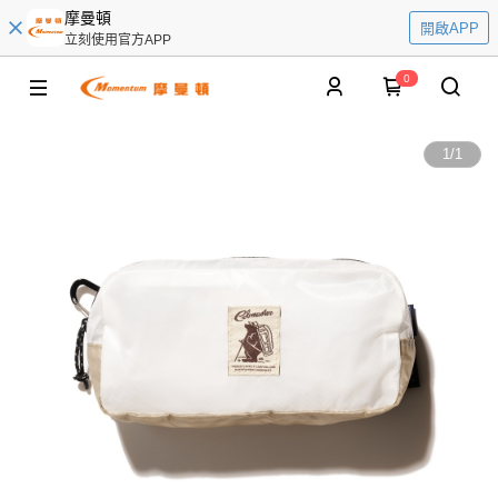
摩曼頓
開啟APP
立刻使用官方APP
0
1
/
1