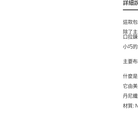
詳細
這款包
除了主
口拉鍊
小巧的
主要布料
什麼是 
它由美
丹尼纖
材質: 