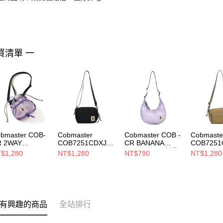
買清單 一
bmaster COB-
Cobmaster
Cobmaster COB -
Cobmaste
R 2WAY
COB7251CDXJEL
CR BANANA
COB7251
OLLTOP
LYBELLY
SHOULDER 側背
LYBELLY
$1,280
NT$1,280
NT$790
NT$1,280
INCHAKU
SHOULDER BAG
包 LAVENDER
SHOULDE
HOULDER 側背
側背包 Black
810218000052
側背包 Da
 LAVENDER
811202000080
Brown He
7007000052
81120200
有興趣的商品
全站排行