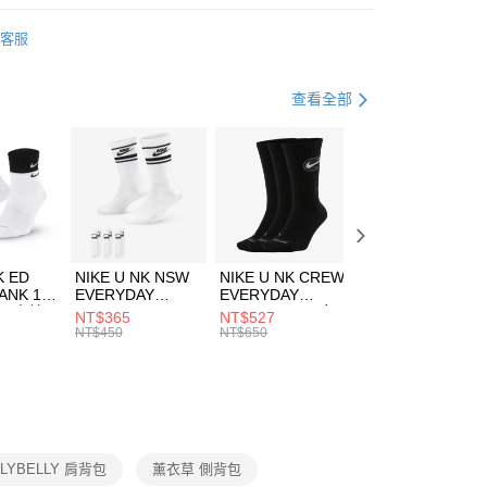
享後付
業銀行
星展（台灣）商業銀行
bmaster
客服
際商業銀行
中國信託商業銀行
FTEE先享後付」】
包袋
側背包
天信用卡公司
先享後付是「在收到商品之後才付款」的支付方式。 讓您購物簡單
心！
休閒戶外
配件
查看全部
：不需註冊會員、不需綁卡、不需儲值。
：只要手機號碼，簡訊認證，即可結帳。
(快速到店)
：先確認商品／服務後，再付款。
00，滿NT$1,500(含以上)免運費
EE先享後付」結帳流程】
方式選擇「AFTEE先享後付」後，將跳轉至「AFTEE先享後
頁面，進行簡訊認證並確認金額後，即可完成結帳。
00，滿NT$1,500(含以上)免運費
成立數日內，您將收到繳費通知簡訊。
費通知簡訊後14天內，點擊此簡訊中的連結，可透過四大超商
市自取
K ED
NIKE U NK NSW
NIKE U NK CREW
NIKE U NK
網路銀行／等多元方式進行付款，方視為交易完成。
ANK 1P
EVERYDAY
EVERYDAY
EVERYDAY LTW
00，滿NT$1,500(含以上)免運費
：結帳手續完成當下不需立刻繳費，但若您需要取消訂單，請聯
 男 中統
ESSENTIAL CR
BBALL 3PR 男女
ANKLE 3PR 男女
NT$365
NT$527
NT$365
的店家。未經商家同意取消之訂單仍視為有效，需透過AFTEE
8104
男女 短統襪
長統襪
踝襪 SX7677010
NT$450
NT$650
NT$450
繳納相關費用。
DX5089103
DA2123010
否成功請以「AFTEE先享後付 」之結帳頁面顯示為準，若有關於
功／繳費後需取消欲退款等相關疑問，請聯繫「AFTEE先享後
援中心」
https://netprotections.freshdesk.com/support/home
項】
恩沛科技股份有限公司提供之「AFTEE先享後付」服務完成之
LLYBELLY 肩背包
薰衣草 側背包
依本服務之必要範圍內提供個人資料，並將交易相關給付款項請