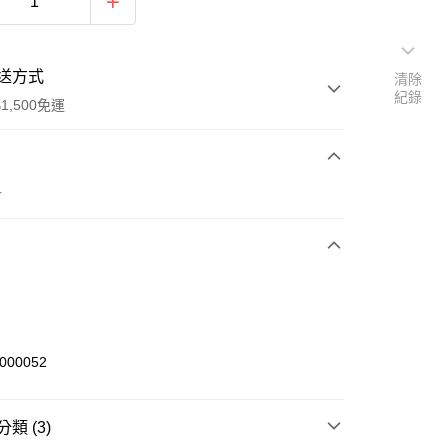
送方式
清除
紀錄
1,500免運
次付款
r
期付款
0 利率 每期
NT$426
21家銀行
庫商業銀行
第一商業銀行
業銀行
彰化商業銀行
業儲蓄銀行
台北富邦商業銀行
華商業銀行
兆豐國際商業銀行
000052
小企業銀行
台中商業銀行
台灣）商業銀行
華泰商業銀行
業銀行
遠東國際商業銀行
類 (3)
業銀行
永豐商業銀行