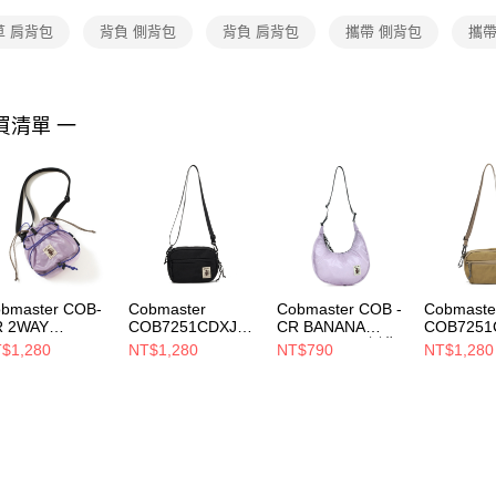
求債權轉
２．關於
草 肩背包
背負 側背包
背負 肩背包
攜帶 側背包
攜帶
https://aft
３．未成
「AFTE
任。
買清單 一
４．使用「
即時審查
結果請求
５．嚴禁
形，恩沛
動。
bmaster COB-
Cobmaster
Cobmaster COB -
Cobmaste
R 2WAY
COB7251CDXJEL
CR BANANA
COB7251
OLLTOP
LYBELLY
SHOULDER 側背
LYBELLY
$1,280
NT$1,280
NT$790
NT$1,280
INCHAKU
SHOULDER BAG
包 LAVENDER
SHOULDE
HOULDER 側背
側背包 Black
810218000052
側背包 Da
 LAVENDER
811202000080
Brown He
7007000052
81120200