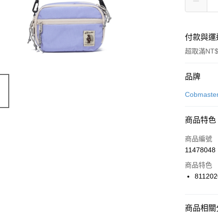
付款與運
超取滿NT$
付款方式
品牌
信用卡一
Cobmaste
信用卡分
商品特色
3 期 
商品編號
合作金
LINE Pay
11478048
華南商
Apple Pay
上海商
商品特色
國泰世
811202
悠遊付
臺灣中
匯豐（
全盈+PAY
聯邦商
商品相關分
元大商