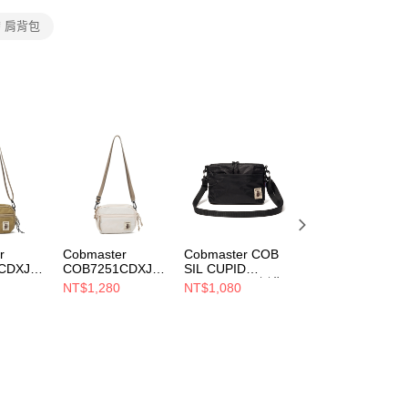
讓予恩沛科技股份有限公司。
個人資料處理事宜，請瀏覽以下網址：
 肩背包
ee.tw/terms/#terms3
年的使用者請事先徵得法定代理人或監護人之同意方可使用
E先享後付」，若未經同意申辦者引起之損失，本公司不負相關責
AFTEE先享後付」時，將依據個別帳號之用戶狀況，依本公司
核予不同之上限額度；若仍有額度不足之情形，本公司將視審查
用戶進行身份認證。
一人註冊多個帳號或使用他人資訊註冊。若發現惡意使用之情
科技股份有限公司將有權停止該用戶之使用額度並採取法律行
r
Cobmaster
Cobmaster COB
Cobmaster COB-
CDXJEL
COB7251CDXJEL
SIL CUPID
CR CUPID
LYBELLY
SHOULDER 側背
SHOULDERBAG
NT$1,280
NT$1,080
NT$1,080
R BAG
SHOULDER BAG
包 Black
側背包 BROWN
rk
側背包 Off White
810217000080
810217000070
ather
811202000002
0071