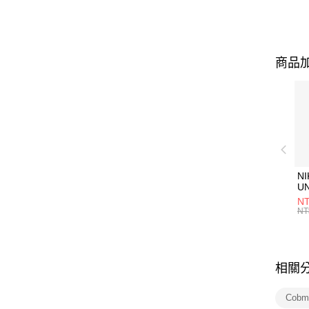
商品加
NI
U
1P
NT
統
NT
相關
Cobm