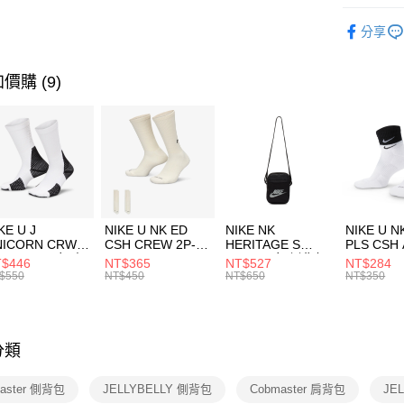
AFTEE先
玉山商
品牌
Co
相關說明
分享
台新國
【關於「A
運動配件
台灣樂
AFTEE
便利好安
運動類型
運送方式
價購 (9)
１．簡單
２．便利
7-11取貨
３．安心
每筆NT$1
【「AFT
宅配
１．於結帳
付」結帳
每筆NT$1
２．訂單
３．收到繳
付款後門
KE U J
NIKE U NK ED
NIKE NK
NIKE U N
／ATM／
NICORN CRW
CSH CREW 2P-
HERITAGE S
PLS CSH 
每筆NT$1
※ 請注意
R -160 男女 中
144 EMBRDY 男
SMIT 男女 側背包
144 DBL
$446
NT$365
NT$527
NT$284
絡購買商品
襪 FZ3393100
女 短統襪
BA5871010
襪 DH405
$550
NT$450
NT$650
NT$350
先享後付
FZ3073133
※ 交易是
是否繳費成
付客戶支
分類
【注意事
１．透過由
aster 側背包
JELLYBELLY 側背包
Cobmaster 肩背包
JE
交易，需