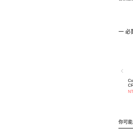
一 必
Co
C
R
NT
K
S
包
81
你可能