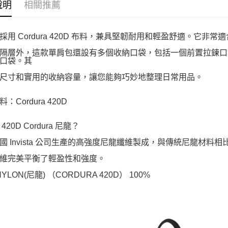
說明
相關推薦
採用 Cordura 420D 布料，兼具堅韌耐用和輕盈舒適。它
隔層外，這款單肩包還設有多個收納口袋，包括一個前置拉鍊口
口袋。其
尺寸和實用的收納容量，讓您能夠巧妙地整理日常用品。
：Cordura 420D
420D Cordura 尼龍？
國 Invista 公司生產的高強度尼龍纖維製成，與傳統尼龍材料
維完美平衡了輕盈性和強度。
NYLON(尼龍) （CORDURA 420D） 100%