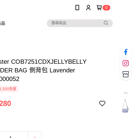
0
商品
ster COB7251CDXJELLYBELLY
DER BAG 側背包 Lavender
000052
1,500免運
280