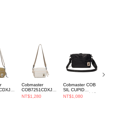
r
Cobmaster
Cobmaster COB
Cobmaster COB-
CDXJEL
COB7251CDXJEL
SIL CUPID
CR CUPID
LYBELLY
SHOULDER 側背
SHOULDERBAG
NT$1,280
NT$1,080
NT$1,080
R BAG
SHOULDER BAG
包 Black
側背包 BROWN
rk
側背包 Off White
810217000080
810217000070
ather
811202000002
0071