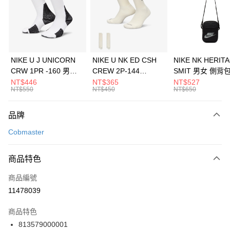
合作金庫商業銀行
第一商業銀行
LINE Pay
華南商業銀行
彰化商業銀行
Apple Pay
上海商業儲蓄銀行
台北富邦商業銀行
國泰世華商業銀行
兆豐國際商業銀行
悠遊付
臺灣中小企業銀行
台中商業銀行
NIKE U J UNICORN
NIKE U NK ED CSH
NIKE NK HERIT
匯豐（台灣）商業銀行
華泰商業銀行
CRW 1PR -160 男女
CREW 2P-144
SMIT 男女 側背
全盈+PAY
聯邦商業銀行
遠東國際商業銀行
中統襪 FZ3393100
EMBRDY 男女 短統襪
BA5871010
NT$446
NT$365
NT$527
元大商業銀行
永豐商業銀行
NT$550
NT$450
NT$650
AFTEE先享後付
FZ3073133
玉山商業銀行
星展（台灣）商業銀行
相關說明
台新國際商業銀行
中國信託商業銀行
品牌
【關於「AFTEE先享後付」】
台灣樂天信用卡公司
AFTEE先享後付是「在收到商品之後才付款」的支付方式。 讓您購物簡單
運送方式
Cobmaster
便利好安心！
１．簡單：不需註冊會員、不需綁卡、不需儲值。
7-11取貨(快速到店)
２．便利：只要手機號碼，簡訊認證，即可結帳。
商品特色
每筆NT$100，滿NT$1,500(含以上)免運費
３．安心：先確認商品／服務後，再付款。
商品編號
宅配
【「AFTEE先享後付」結帳流程】
１．於結帳方式選擇「AFTEE先享後付」後，將跳轉至「AFTEE先享後付」
11478039
每筆NT$100，滿NT$1,500(含以上)免運費
結帳頁面，進行簡訊認證並確認金額後，即可完成結帳。
２．訂單成立數日內，您將收到繳費通知簡訊。
商品特色
付款後門市自取
３．收到繳費通知簡訊後14天內，點擊此簡訊中的連結，可透過四大超商／
813579000001
每筆NT$100，滿NT$1,500(含以上)免運費
ATM／網路銀行／等多元方式進行付款，方視為交易完成。