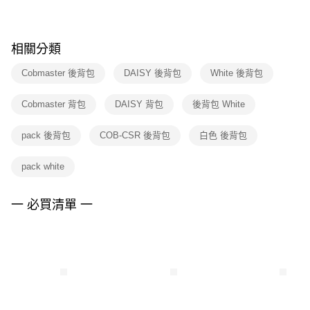
※ 請注意：結帳手續完成當下不需立刻繳費，但若您需要取消訂單，請聯絡
購買商品的店家。未經商家同意取消之訂單仍視為有效，需透過AFTEE先享
後付繳納相關費用。
※ 交易是否成功請以「AFTEE先享後付 」之結帳頁面顯示為準，若有關於
相關分類
是否繳費成功／繳費後需取消欲退款等相關疑問，請聯繫「AFTEE先享後付
客戶支援中心」
https://netprotections.freshdesk.com/support/home
Cobmaster 後背包
DAISY 後背包
White 後背包
【注意事項】
Cobmaster 背包
DAISY 背包
後背包 White
１．透過由恩沛科技股份有限公司提供之「AFTEE先享後付」服務完成之交
易，需依本服務之必要範圍內提供個人資料，並將交易相關給付款項請求債
權轉讓予恩沛科技股份有限公司。
pack 後背包
COB-CSR 後背包
白色 後背包
２．關於個人資料處理事宜，請瀏覽以下網址：
https://aftee.tw/terms/#terms3
pack white
３．未成年的使用者請事先徵得法定代理人或監護人之同意方可使用
「AFTEE先享後付」，若未經同意申辦者引起之損失，本公司不負相關責
任。
一 必買清單 一
４．使用「AFTEE先享後付」時，將依據個別帳號之用戶狀況，依本公司即
時審查核予不同之上限額度；若仍有額度不足之情形，本公司將視審查結果
請求用戶進行身份認證。
５．嚴禁一人註冊多個帳號或使用他人資訊註冊。若發現惡意使用之情形，
恩沛科技股份有限公司將有權停止該用戶之使用額度並採取法律行動。