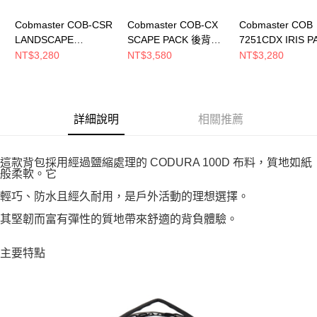
Cobmaster COB-CSR
Cobmaster COB-CX
Cobmaster COB
LANDSCAPE
SCAPE PACK 後背包
7251CDX IRIS P
ROLLTOP PACK 後背
HEATHER D.BROWN
後背包 Off White
NT$3,280
NT$3,580
NT$3,280
包 White
811199000072
811198000002
813577000001
詳細說明
相關推薦
這款背包採用經過鹽縮處理的 CODURA 100D 布料，質地如紙
般柔軟。它
輕巧、防水且經久耐用，是戶外活動的理想選擇。
其堅韌而富有彈性的質地帶來舒適的背負體驗。
主要特點