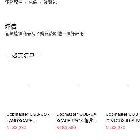
運動配件
包袋
後背包
評價
喜歡這個商品嗎？購買後給他一個好評吧
一 必買清單 一
Cobmaster COB-CSR
Cobmaster COB-CX
Cobmaster COB
LANDSCAPE
SCAPE PACK 後背包
7251CDX IRIS P
ROLLTOP PACK 後背
HEATHER D.BROWN
後背包 Off White
NT$3,280
NT$3,580
NT$3,280
包 White
811199000072
811198000002