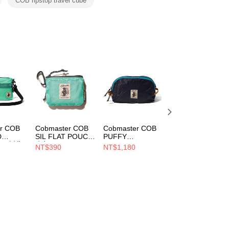
COB ripstop travel cube
ee.tw/terms/#terms3
年的使用者請事先徵得法定代理人或監護人之同意方可使用
E先享後付」，若未經同意申辦者引起之損失，本公司不負相關責
AFTEE先享後付」時，將依據個別帳號之用戶狀況，依本公司
核予不同之上限額度；若仍有額度不足之情形，本公司將視審查
用戶進行身份認證。
一人註冊多個帳號或使用他人資訊註冊。若發現惡意使用之情
科技股份有限公司將有權停止該用戶之使用額度並採取法律行
r COB
Cobmaster COB
Cobmaster COB
Cobmaster COB
D
SIL FLAT POUCH
PUFFY
PUFFY
ER 側背
小包 Mint
GADGETPOUCH
GADGETPOUCH
NT$390
NT$1,180
NT$890
810216000032
L 小包 BLUE
S 小包 BLUE
0032
813592000040
813590000040