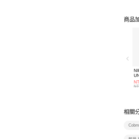
商品加
NI
U
1P
NT
統
NT
相關
Cobm