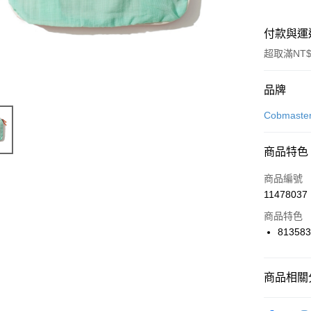
付款與運
超取滿NT$
付款方式
品牌
信用卡一
Cobmaste
信用卡分
商品特色
3 期 
商品編號
合作金
LINE Pay
11478037
華南商
Apple Pay
上海商
商品特色
國泰世
81358
悠遊付
臺灣中
匯豐（
全盈+PAY
聯邦商
商品相關分
元大商
AFTEE先
玉山商
品牌
Co
相關說明