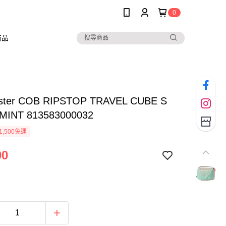
0
商品
ster COB RIPSTOP TRAVEL CUBE S
INT 813583000032
1,500免運
90