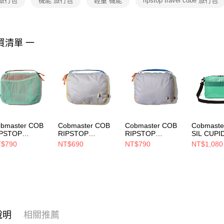
 旅行包
機能 旅行包
輕量 機能
ripstop travel cube 旅行包
https://aft
３．未成
「AFTE
任。
買清單 一
４．使用「
即時審查
結果請求
５．嚴禁
形，恩沛
動。
bmaster COB
Cobmaster COB
Cobmaster COB
Cobmaste
IPSTOP
RIPSTOP
RIPSTOP
SIL CUPI
AVEL CUBE M
TRAVEL CUBE S
TRAVEL CUBE M
SHOULD
$790
NT$690
NT$790
NT$1,080
行包 MINT
旅行包 GRAY
旅行包 GRAY
包 Mint
3584000032
813583000087
813584000087
81021700
說明
相關推薦