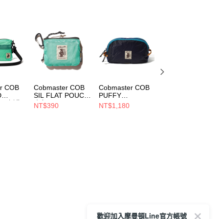
r COB
Cobmaster COB
Cobmaster COB
Cobmaster COB
D
SIL FLAT POUCH
PUFFY
PUFFY
ER 側背
小包 Mint
GADGETPOUCH
GADGETPOUCH
NT$390
NT$1,180
NT$890
810216000032
L 小包 BLUE
S 小包 BLUE
0032
813592000040
813590000040
歡迎加入摩曼頓Line官方帳號