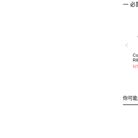
一 必
Co
R
TR
NT
旅
81
你可能