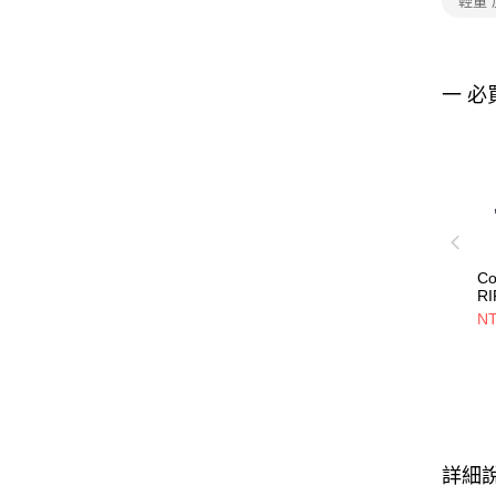
輕量
一 必
Co
R
TR
NT
旅
81
詳細