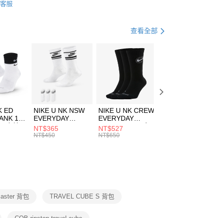
客服
際商業銀行
中國信託商業銀行
FTEE先享後付」】
包袋
旅行包
天信用卡公司
先享後付是「在收到商品之後才付款」的支付方式。 讓您購物簡單
心！
休閒戶外
配件
查看全部
：不需註冊會員、不需綁卡、不需儲值。
：只要手機號碼，簡訊認證，即可結帳。
(快速到店)
：先確認商品／服務後，再付款。
00，滿NT$1,500(含以上)免運費
EE先享後付」結帳流程】
方式選擇「AFTEE先享後付」後，將跳轉至「AFTEE先享後
頁面，進行簡訊認證並確認金額後，即可完成結帳。
00，滿NT$1,500(含以上)免運費
成立數日內，您將收到繳費通知簡訊。
費通知簡訊後14天內，點擊此簡訊中的連結，可透過四大超商
市自取
K ED
NIKE U NK NSW
NIKE U NK CREW
NIKE U NK
網路銀行／等多元方式進行付款，方視為交易完成。
ANK 1P
EVERYDAY
EVERYDAY
EVERYDAY LTW
00，滿NT$1,500(含以上)免運費
：結帳手續完成當下不需立刻繳費，但若您需要取消訂單，請聯
 男 中統
ESSENTIAL CR
BBALL 3PR 男女
ANKLE 3PR 男女
NT$365
NT$527
NT$365
的店家。未經商家同意取消之訂單仍視為有效，需透過AFTEE
8104
男女 短統襪
長統襪
踝襪 SX7677010
NT$450
NT$650
NT$450
繳納相關費用。
DX5089103
DA2123010
否成功請以「AFTEE先享後付 」之結帳頁面顯示為準，若有關於
功／繳費後需取消欲退款等相關疑問，請聯繫「AFTEE先享後
援中心」
https://netprotections.freshdesk.com/support/home
項】
恩沛科技股份有限公司提供之「AFTEE先享後付」服務完成之
aster 背包
TRAVEL CUBE S 背包
依本服務之必要範圍內提供個人資料，並將交易相關給付款項請
讓予恩沛科技股份有限公司。
個人資料處理事宜，請瀏覽以下網址：