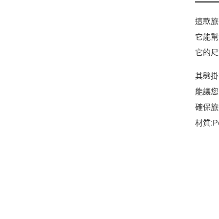
這款旅
它能幫
它的尺
其懸掛
能讓您
確保旅
材質:P