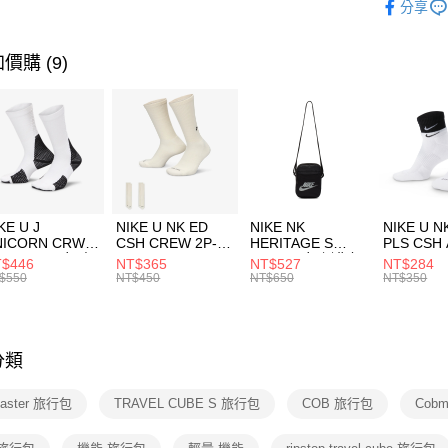
分享
台新國
【關於「A
運動配件
台灣樂
AFTEE
便利好安
運動類型
運送方式
價購 (9)
１．簡單
２．便利
7-11取貨
３．安心
每筆NT$1
【「AFT
宅配
１．於結帳
付」結帳
每筆NT$1
２．訂單
３．收到繳
付款後門
KE U J
NIKE U NK ED
NIKE NK
NIKE U N
／ATM／
NICORN CRW
CSH CREW 2P-
HERITAGE S
PLS CSH 
每筆NT$1
※ 請注意
R -160 男女 中
144 EMBRDY 男
SMIT 男女 側背包
144 DBL
$446
NT$365
NT$527
NT$284
絡購買商品
襪 FZ3393100
女 短統襪
BA5871010
襪 DH405
$550
NT$450
NT$650
NT$350
先享後付
FZ3073133
※ 交易是
是否繳費成
付客戶支
分類
【注意事
１．透過由
aster 旅行包
TRAVEL CUBE S 旅行包
COB 旅行包
Cobm
交易，需
求債權轉
２．關於