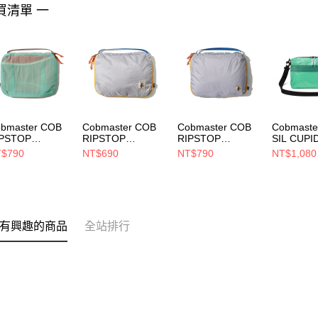
買清單 一
bmaster COB
Cobmaster COB
Cobmaster COB
Cobmaste
IPSTOP
RIPSTOP
RIPSTOP
SIL CUPI
AVEL CUBE M
TRAVEL CUBE S
TRAVEL CUBE M
SHOULD
$790
NT$690
NT$790
NT$1,080
行包 MINT
旅行包 GRAY
旅行包 GRAY
包 Mint
3584000032
813583000087
813584000087
81021700
有興趣的商品
全站排行