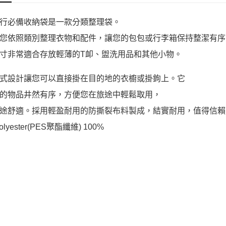
行必備收納袋是一款分類整理袋。
您依照類別整理衣物和配件，讓您的包包或行李箱保持整潔有序
寸非常適合存放輕薄的T卹、盥洗用品和其他小物。
式設計讓您可以直接掛在目的地的衣櫥或掛鉤上。它
的物品井然有序，方便您在旅途中輕鬆取用，
途舒適。採用輕盈耐用的防撕裂布料製成，結實耐用，值得信賴
olyester(PES聚酯纖維) 100%