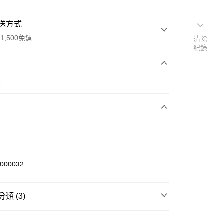
送方式
1,500免運
清除
紀錄
次付款
r
期付款
0 利率 每期
NT$230
21家銀行
庫商業銀行
第一商業銀行
業銀行
彰化商業銀行
業儲蓄銀行
台北富邦商業銀行
華商業銀行
兆豐國際商業銀行
3000032
小企業銀行
台中商業銀行
台灣）商業銀行
華泰商業銀行
業銀行
遠東國際商業銀行
類 (3)
業銀行
永豐商業銀行
享後付
業銀行
星展（台灣）商業銀行
bmaster