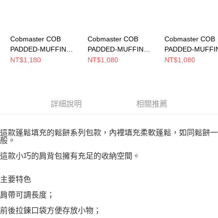
Cobmaster COB
Cobmaster COB
Cobmaster COB
PADDED-MUFFIN
PADDED-MUFFIN
PADDED-MUFFI
BUDDY SHOULDER
DRAWSTRING
DRAWSTRING
NT$1,180
NT$1,080
NT$1,080
側背包 YELLOW
SHOULDER BAG 側背
SHOULDER BA
813589000020
包 ORANGE
包 YELLOW
813585000025
813585000020
詳細說明
相關推薦
這款蓬鬆填充的鬆餅系列包款，內裡填充柔軟蓬鬆，如同鬆餅一
般。
這款小巧的肩背包擁有充足的收納空間。
主要特色
肩帶可調長度；
前後拉鍊口袋方便存放小物；