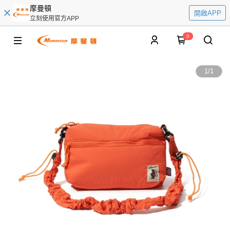
摩曼頓
開啟APP
立刻使用官方APP
0
1
/
1