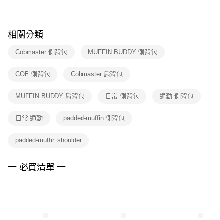
※ 請注意：結帳手續完成當下不需立刻繳費，但若您需要取消訂單，請聯絡
購買商品的店家。未經商家同意取消之訂單仍視為有效，需透過AFTEE先享
後付繳納相關費用。
※ 交易是否成功請以「AFTEE先享後付 」之結帳頁面顯示為準，若有關於
相關分類
是否繳費成功／繳費後需取消欲退款等相關疑問，請聯繫「AFTEE先享後付
客戶支援中心」
https://netprotections.freshdesk.com/support/home
Cobmaster 側背包
MUFFIN BUDDY 側背包
【注意事項】
COB 側背包
Cobmaster 肩背包
１．透過由恩沛科技股份有限公司提供之「AFTEE先享後付」服務完成之交
易，需依本服務之必要範圍內提供個人資料，並將交易相關給付款項請求債
權轉讓予恩沛科技股份有限公司。
MUFFIN BUDDY 肩背包
日常 側背包
通勤 側背包
２．關於個人資料處理事宜，請瀏覽以下網址：
https://aftee.tw/terms/#terms3
日常 通勤
padded-muffin 側背包
３．未成年的使用者請事先徵得法定代理人或監護人之同意方可使用
「AFTEE先享後付」，若未經同意申辦者引起之損失，本公司不負相關責
任。
padded-muffin shoulder
４．使用「AFTEE先享後付」時，將依據個別帳號之用戶狀況，依本公司即
時審查核予不同之上限額度；若仍有額度不足之情形，本公司將視審查結果
請求用戶進行身份認證。
一 必買清單 一
５．嚴禁一人註冊多個帳號或使用他人資訊註冊。若發現惡意使用之情形，
恩沛科技股份有限公司將有權停止該用戶之使用額度並採取法律行動。