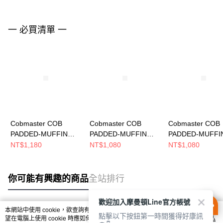
一 必買清單 一
Cobmaster COB
Cobmaster COB
Cobmaster COB
PADDED-MUFFIN
PADDED-MUFFIN
PADDED-MUFFI
BUDDY SHOULDER
DRAWSTRING
DRAWSTRING
NT$1,180
NT$1,080
NT$1,080
側背包 YELLOW
SHOULDER BAG 側背
SHOULDER BA
813589000020
包 ORANGE
包 YELLOW
813585000025
813585000020
你可能有興趣的商品
全站排行
歡迎加入摩曼頓Line官方帳號
本網站中使用 cookie，欲查詢有關本網站使用 cookie 方式之詳情，及若您不希
點擊以下按鈕第一時間獲得好康訊
熱門標籤
望在電腦上使用 cookie 時應如何變更電腦的 cookie 設定，請參閱本網站「
隱私