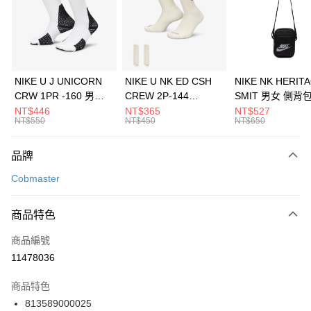
合作金庫商業銀行
第一商業銀行
LINE Pay
華南商業銀行
彰化商業銀行
Apple Pay
上海商業儲蓄銀行
台北富邦商業銀行
國泰世華商業銀行
兆豐國際商業銀行
悠遊付
臺灣中小企業銀行
台中商業銀行
NIKE U J UNICORN
NIKE U NK ED CSH
NIKE NK HERIT
匯豐（台灣）商業銀行
華泰商業銀行
CRW 1PR -160 男女
CREW 2P-144
SMIT 男女 側背
全盈+PAY
聯邦商業銀行
遠東國際商業銀行
中統襪 FZ3393100
EMBRDY 男女 短統襪
BA5871010
NT$446
NT$365
NT$527
元大商業銀行
永豐商業銀行
NT$550
NT$450
NT$650
AFTEE先享後付
FZ3073133
玉山商業銀行
星展（台灣）商業銀行
相關說明
台新國際商業銀行
中國信託商業銀行
品牌
【關於「AFTEE先享後付」】
台灣樂天信用卡公司
AFTEE先享後付是「在收到商品之後才付款」的支付方式。 讓您購物簡單
運送方式
Cobmaster
便利好安心！
１．簡單：不需註冊會員、不需綁卡、不需儲值。
7-11取貨(快速到店)
２．便利：只要手機號碼，簡訊認證，即可結帳。
商品特色
每筆NT$100，滿NT$1,500(含以上)免運費
３．安心：先確認商品／服務後，再付款。
商品編號
宅配
【「AFTEE先享後付」結帳流程】
１．於結帳方式選擇「AFTEE先享後付」後，將跳轉至「AFTEE先享後付」
11478036
每筆NT$100，滿NT$1,500(含以上)免運費
結帳頁面，進行簡訊認證並確認金額後，即可完成結帳。
２．訂單成立數日內，您將收到繳費通知簡訊。
商品特色
付款後門市自取
３．收到繳費通知簡訊後14天內，點擊此簡訊中的連結，可透過四大超商／
813589000025
每筆NT$100，滿NT$1,500(含以上)免運費
ATM／網路銀行／等多元方式進行付款，方視為交易完成。