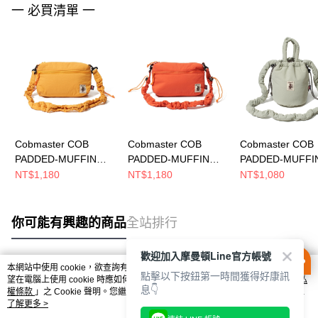
一 必買清單 一
Cobmaster COB
Cobmaster COB
Cobmaster COB
PADDED-MUFFIN
PADDED-MUFFIN
PADDED-MUFFI
BUDDY SHOULDER
BUDDY SHOULDER
DRAWSTRING
NT$1,180
NT$1,180
NT$1,080
側背包 YELLOW
側背包 ORANGE
SHOULDER BA
813589000020
813589000025
包 GRAY
813585000084
你可能有興趣的商品
全站排行
歡迎加入摩曼頓Line官方帳號
本網站中使用 cookie，欲查詢有關本網站使用 cookie 方式之詳情，及若您不希
點擊以下按鈕第一時間獲得好康訊
熱門標籤
望在電腦上使用 cookie 時應如何變更電腦的 cookie 設定，請參閱本網站「
隱私
息👇
權條款
」之 Cookie 聲明。您繼續使用本網站即表示您同意本公司得按本網站使
用條款之 Cookie 聲明使用 cookie。
了解更多 >