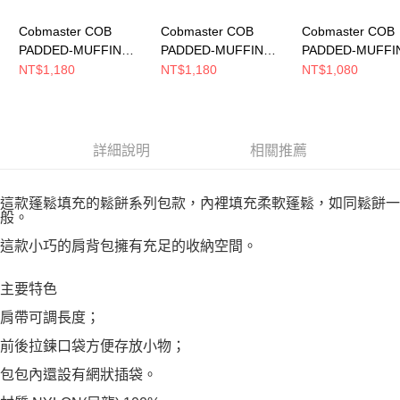
Cobmaster COB
Cobmaster COB
Cobmaster COB
PADDED-MUFFIN
PADDED-MUFFIN
PADDED-MUFFI
BUDDY SHOULDER
BUDDY SHOULDER
DRAWSTRING
NT$1,180
NT$1,180
NT$1,080
側背包 YELLOW
側背包 ORANGE
SHOULDER BA
813589000020
813589000025
包 GRAY
813585000084
詳細說明
相關推薦
這款蓬鬆填充的鬆餅系列包款，內裡填充柔軟蓬鬆，如同鬆餅一
般。
這款小巧的肩背包擁有充足的收納空間。
主要特色
肩帶可調長度；
前後拉鍊口袋方便存放小物；
包包內還設有網狀插袋。