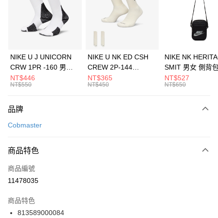
合作金庫商業銀行
第一商業銀行
LINE Pay
華南商業銀行
彰化商業銀行
Apple Pay
上海商業儲蓄銀行
台北富邦商業銀行
國泰世華商業銀行
兆豐國際商業銀行
悠遊付
臺灣中小企業銀行
台中商業銀行
NIKE U J UNICORN
NIKE U NK ED CSH
NIKE NK HERIT
匯豐（台灣）商業銀行
華泰商業銀行
CRW 1PR -160 男女
CREW 2P-144
SMIT 男女 側背
全盈+PAY
聯邦商業銀行
遠東國際商業銀行
中統襪 FZ3393100
EMBRDY 男女 短統襪
BA5871010
NT$446
NT$365
NT$527
元大商業銀行
永豐商業銀行
NT$550
NT$450
NT$650
AFTEE先享後付
FZ3073133
玉山商業銀行
星展（台灣）商業銀行
相關說明
台新國際商業銀行
中國信託商業銀行
品牌
【關於「AFTEE先享後付」】
台灣樂天信用卡公司
AFTEE先享後付是「在收到商品之後才付款」的支付方式。 讓您購物簡單
運送方式
Cobmaster
便利好安心！
１．簡單：不需註冊會員、不需綁卡、不需儲值。
7-11取貨(快速到店)
２．便利：只要手機號碼，簡訊認證，即可結帳。
商品特色
每筆NT$100，滿NT$1,500(含以上)免運費
３．安心：先確認商品／服務後，再付款。
商品編號
宅配
【「AFTEE先享後付」結帳流程】
１．於結帳方式選擇「AFTEE先享後付」後，將跳轉至「AFTEE先享後付」
11478035
每筆NT$100，滿NT$1,500(含以上)免運費
結帳頁面，進行簡訊認證並確認金額後，即可完成結帳。
２．訂單成立數日內，您將收到繳費通知簡訊。
商品特色
付款後門市自取
３．收到繳費通知簡訊後14天內，點擊此簡訊中的連結，可透過四大超商／
813589000084
每筆NT$100，滿NT$1,500(含以上)免運費
ATM／網路銀行／等多元方式進行付款，方視為交易完成。