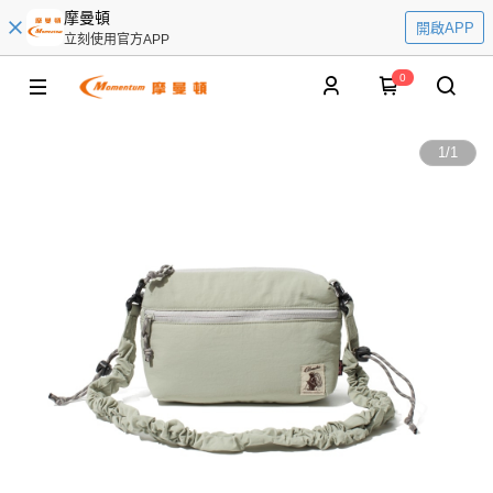
摩曼頓
開啟APP
立刻使用官方APP
0
1
/
1