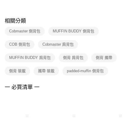
※ 請注意：結帳手續完成當下不需立刻繳費，但若您需要取消訂單，請聯絡
購買商品的店家。未經商家同意取消之訂單仍視為有效，需透過AFTEE先享
後付繳納相關費用。
※ 交易是否成功請以「AFTEE先享後付 」之結帳頁面顯示為準，若有關於
相關分類
是否繳費成功／繳費後需取消欲退款等相關疑問，請聯繫「AFTEE先享後付
客戶支援中心」
https://netprotections.freshdesk.com/support/home
Cobmaster 側背包
MUFFIN BUDDY 側背包
【注意事項】
COB 側背包
Cobmaster 肩背包
１．透過由恩沛科技股份有限公司提供之「AFTEE先享後付」服務完成之交
易，需依本服務之必要範圍內提供個人資料，並將交易相關給付款項請求債
權轉讓予恩沛科技股份有限公司。
MUFFIN BUDDY 肩背包
側背 肩背包
側背 攜帶
２．關於個人資料處理事宜，請瀏覽以下網址：
https://aftee.tw/terms/#terms3
側背 裝載
攜帶 裝載
padded-muffin 側背包
３．未成年的使用者請事先徵得法定代理人或監護人之同意方可使用
「AFTEE先享後付」，若未經同意申辦者引起之損失，本公司不負相關責
任。
一 必買清單 一
４．使用「AFTEE先享後付」時，將依據個別帳號之用戶狀況，依本公司即
時審查核予不同之上限額度；若仍有額度不足之情形，本公司將視審查結果
請求用戶進行身份認證。
５．嚴禁一人註冊多個帳號或使用他人資訊註冊。若發現惡意使用之情形，
恩沛科技股份有限公司將有權停止該用戶之使用額度並採取法律行動。