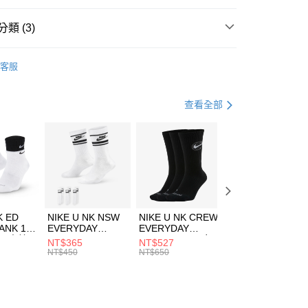
台灣）商業銀行
華泰商業銀行
業銀行
遠東國際商業銀行
類 (3)
業銀行
永豐商業銀行
享後付
業銀行
星展（台灣）商業銀行
IDAS
服飾
客服
際商業銀行
中國信託商業銀行
FTEE先享後付」】
外套
羽絨/化纖外套
天信用卡公司
先享後付是「在收到商品之後才付款」的支付方式。 讓您購物簡單
心！
休閒戶外
服飾
查看全部
：不需註冊會員、不需綁卡、不需儲值。
：只要手機號碼，簡訊認證，即可結帳。
(快速到店)
：先確認商品／服務後，再付款。
00，滿NT$1,500(含以上)免運費
EE先享後付」結帳流程】
方式選擇「AFTEE先享後付」後，將跳轉至「AFTEE先享後
頁面，進行簡訊認證並確認金額後，即可完成結帳。
00，滿NT$1,500(含以上)免運費
成立數日內，您將收到繳費通知簡訊。
費通知簡訊後14天內，點擊此簡訊中的連結，可透過四大超商
市自取
K ED
NIKE U NK NSW
NIKE U NK CREW
NIKE U NK
網路銀行／等多元方式進行付款，方視為交易完成。
ANK 1P
EVERYDAY
EVERYDAY
EVERYDAY LTW
00，滿NT$1,500(含以上)免運費
：結帳手續完成當下不需立刻繳費，但若您需要取消訂單，請聯
 男 中統
ESSENTIAL CR
BBALL 3PR 男女
ANKLE 3PR 男女
NT$365
NT$527
NT$365
的店家。未經商家同意取消之訂單仍視為有效，需透過AFTEE
8104
男女 短統襪
長統襪
踝襪 SX7677010
NT$450
NT$650
NT$450
繳納相關費用。
DX5089103
DA2123010
否成功請以「AFTEE先享後付 」之結帳頁面顯示為準，若有關於
功／繳費後需取消欲退款等相關疑問，請聯繫「AFTEE先享後
援中心」
https://netprotections.freshdesk.com/support/home