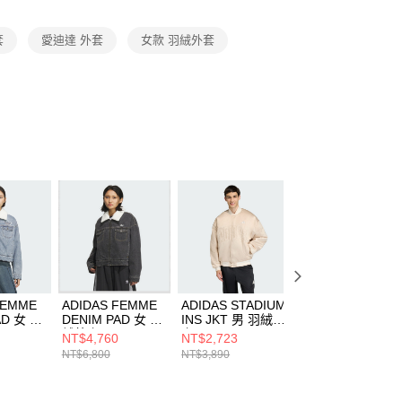
項】
恩沛科技股份有限公司提供之「AFTEE先享後付」服務完成之
套
愛迪達 外套
女款 羽絨外套
依本服務之必要範圍內提供個人資料，並將交易相關給付款項請
讓予恩沛科技股份有限公司。
個人資料處理事宜，請瀏覽以下網址：
ee.tw/terms/#terms3
年的使用者請事先徵得法定代理人或監護人之同意方可使用
E先享後付」，若未經同意申辦者引起之損失，本公司不負相關責
AFTEE先享後付」時，將依據個別帳號之用戶狀況，依本公司
核予不同之上限額度；若仍有額度不足之情形，本公司將視審查
用戶進行身份認證。
一人註冊多個帳號或使用他人資訊註冊。若發現惡意使用之情
科技股份有限公司將有權停止該用戶之使用額度並採取法律行
FEMME
ADIDAS FEMME
ADIDAS STADIUM
ADIDAS STADIU
AD 女 羽
DENIM PAD 女 羽
INS JKT 男 羽絨外
INS JKT 男 羽絨
2626
絨外套 KB5449
套 KE6211
套 JZ6913
NT$4,760
NT$2,723
NT$2,723
NT$6,800
NT$3,890
NT$3,890