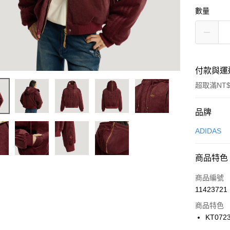
數量
付款與運
超取滿NT$
付款方式
品牌
信用卡一
ADIDAS
信用卡分
商品特色
3 期 
商品編號
合作金
LINE Pay
11423721
華南商
Apple Pay
上海商
商品特色
國泰世
KT072
悠遊付
臺灣中