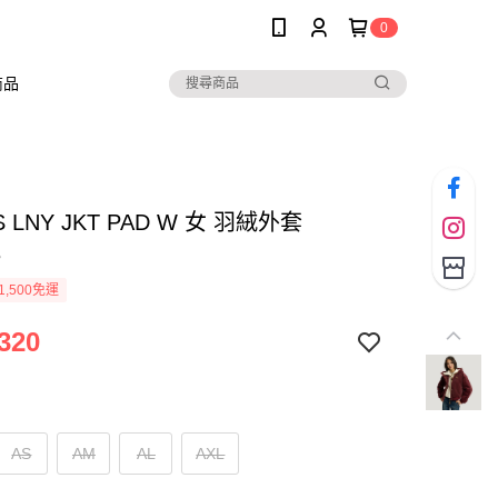
0
商品
S LNY JKT PAD W 女 羽絨外套
3
1,500免運
320
AS
AM
AL
AXL