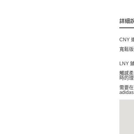
詳細
CNY
寬鬆版
LNY
觸感柔
時的理
需要在
adida