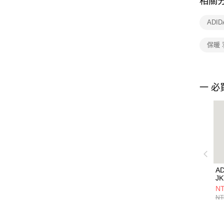
相關
ADI
保暖
一 必
AD
J
KR
NT
NT