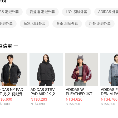
分類
【注意事
１．透過由
DAS 羽絨外套
愛迪達 羽絨外套
LNY 羽絨外套
ADIDAS 外
交易，需
求債權轉
２．關於
 羽絨外套
抗寒 羽絨外套
冬季 羽絨外套
戶外 羽絨外套
https://aft
３．未成
「AFTE
任。
買清單 一
４．使用「
即時審查
結果請求
５．嚴禁
形，恩沛
動。
IDAS NY PAD
ADIDAS STSV
ADIDAS W
ADIDAS 
KT 男女 羽絨外套
PAD MID JK 女 羽
PLEATHER JKT
DENIM P
5066
絨外套 KA0931
女 羽絨外套
絨外套 KC
$5,600
NT$3,283
NT$4,620
NT$4,760
KU6858
$8,000
NT$4,690
NT$6,600
NT$6,800