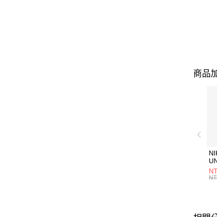
商品加
NI
U
1P
NT
統
NT