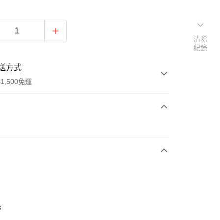
清除
紀錄
送方式
1,500免運
次付款
期付款
0 利率 每期
NT$2,533
21家銀行
庫商業銀行
第一商業銀行
業銀行
彰化商業銀行
業儲蓄銀行
台北富邦商業銀行
華商業銀行
兆豐國際商業銀行
3
小企業銀行
台中商業銀行