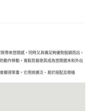
材質帶來悠閒感，同時又具備足夠優勢脫穎而出。
的動作移動。寬鬆剪裁使其成為悠閒週末和外出
會顯得笨重。它用途廣泛、易於搭配且根植