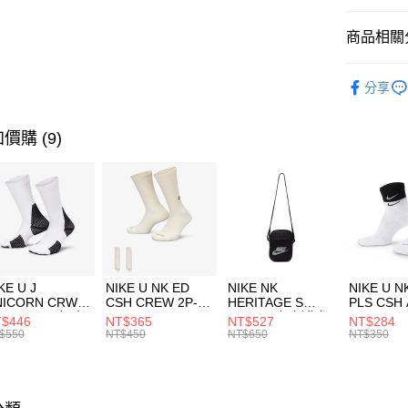
匯豐（
全盈+PAY
聯邦商
商品相關分
元大商
AFTEE先
玉山商
品牌
AD
相關說明
分享
台新國
【關於「A
女性商品
台灣樂
AFTEE
便利好安
運動類型
運送方式
價購 (9)
１．簡單
２．便利
7-11取貨
３．安心
每筆NT$1
【「AFT
宅配
１．於結帳
付」結帳
每筆NT$1
２．訂單
３．收到繳
付款後門
KE U J
NIKE U NK ED
NIKE NK
NIKE U N
／ATM／
NICORN CRW
CSH CREW 2P-
HERITAGE S
PLS CSH 
每筆NT$1
※ 請注意
R -160 男女 中
144 EMBRDY 男
SMIT 男女 側背包
144 DBL
$446
NT$365
NT$527
NT$284
絡購買商品
襪 FZ3393100
女 短統襪
BA5871010
襪 DH405
$550
NT$450
NT$650
NT$350
先享後付
FZ3073133
※ 交易是
是否繳費成
付客戶支