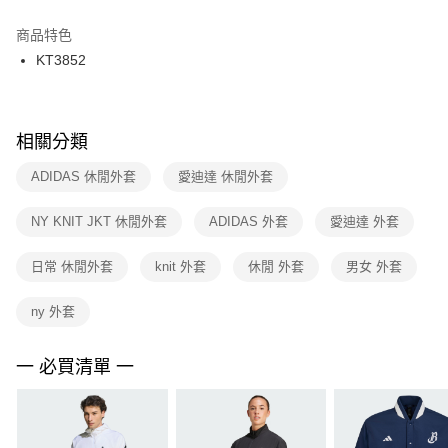
結帳頁面，進行簡訊認證並確認金額後，即可完成結帳。
２．訂單成立數日內，您將收到繳費通知簡訊。
商品特色
付款後門市自取
３．收到繳費通知簡訊後14天內，點擊此簡訊中的連結，可透過四大超商／
KT3852
每筆NT$100，滿NT$1,500(含以上)免運費
ATM／網路銀行／等多元方式進行付款，方視為交易完成。
※ 請注意：結帳手續完成當下不需立刻繳費，但若您需要取消訂單，請聯絡
購買商品的店家。未經商家同意取消之訂單仍視為有效，需透過AFTEE先享
後付繳納相關費用。
※ 交易是否成功請以「AFTEE先享後付 」之結帳頁面顯示為準，若有關於
相關分類
是否繳費成功／繳費後需取消欲退款等相關疑問，請聯繫「AFTEE先享後付
客戶支援中心」
https://netprotections.freshdesk.com/support/home
ADIDAS 休閒外套
愛迪達 休閒外套
【注意事項】
NY KNIT JKT 休閒外套
ADIDAS 外套
愛迪達 外套
１．透過由恩沛科技股份有限公司提供之「AFTEE先享後付」服務完成之交
易，需依本服務之必要範圍內提供個人資料，並將交易相關給付款項請求債
權轉讓予恩沛科技股份有限公司。
日常 休閒外套
knit 外套
休閒 外套
男女 外套
２．關於個人資料處理事宜，請瀏覽以下網址：
https://aftee.tw/terms/#terms3
ny 外套
３．未成年的使用者請事先徵得法定代理人或監護人之同意方可使用
「AFTEE先享後付」，若未經同意申辦者引起之損失，本公司不負相關責
任。
一 必買清單 一
４．使用「AFTEE先享後付」時，將依據個別帳號之用戶狀況，依本公司即
時審查核予不同之上限額度；若仍有額度不足之情形，本公司將視審查結果
請求用戶進行身份認證。
５．嚴禁一人註冊多個帳號或使用他人資訊註冊。若發現惡意使用之情形，
恩沛科技股份有限公司將有權停止該用戶之使用額度並採取法律行動。