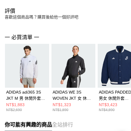
評價
喜歡這個商品嗎？購買後給他一個好評吧
一 必買清單 一
ADIDAS adi365 3S
ADIDAS WE 3S
ADIDAS PADDED
JKT M 男 休閒外套
WOVEN JKT 女 休閒
男女 休閒外套
KQ8061
外套 JD6539
KG3224
NT$1,883
NT$1,323
NT$3,423
NT$2,690
NT$1,890
NT$4,890
你可能有興趣的商品
全站排行