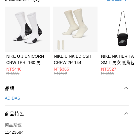
信用卡分期付款
3 期 0 利率 每期
NT$1,963
21家銀行
合作金庫商業銀行
第一商業銀行
LINE Pay
華南商業銀行
彰化商業銀行
Apple Pay
上海商業儲蓄銀行
台北富邦商業銀行
國泰世華商業銀行
兆豐國際商業銀行
悠遊付
臺灣中小企業銀行
台中商業銀行
NIKE U J UNICORN
NIKE U NK ED CSH
NIKE NK HERIT
匯豐（台灣）商業銀行
華泰商業銀行
CRW 1PR -160 男女
CREW 2P-144
SMIT 男女 側背
全盈+PAY
聯邦商業銀行
遠東國際商業銀行
中統襪 FZ3393100
EMBRDY 男女 短統襪
BA5871010
NT$446
NT$365
NT$527
元大商業銀行
永豐商業銀行
NT$550
NT$450
NT$650
AFTEE先享後付
FZ3073133
玉山商業銀行
星展（台灣）商業銀行
相關說明
台新國際商業銀行
中國信託商業銀行
品牌
【關於「AFTEE先享後付」】
台灣樂天信用卡公司
AFTEE先享後付是「在收到商品之後才付款」的支付方式。 讓您購物簡單
運送方式
ADIDAS
便利好安心！
１．簡單：不需註冊會員、不需綁卡、不需儲值。
7-11取貨(快速到店)
２．便利：只要手機號碼，簡訊認證，即可結帳。
商品特色
每筆NT$100，滿NT$1,500(含以上)免運費
３．安心：先確認商品／服務後，再付款。
商品編號
宅配
【「AFTEE先享後付」結帳流程】
１．於結帳方式選擇「AFTEE先享後付」後，將跳轉至「AFTEE先享後付」
11423684
每筆NT$100，滿NT$1,500(含以上)免運費