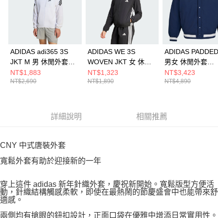
ADIDAS adi365 3S
ADIDAS WE 3S
ADIDAS PADDED
JKT M 男 休閒外套
WOVEN JKT 女 休閒
男女 休閒外套
KQ8061
外套 JD6539
KG3224
NT$1,883
NT$1,323
NT$3,423
NT$2,690
NT$1,890
NT$4,890
詳細說明
相關推薦
CNY 中式唐裝外套
寬鬆外套有助於迎接新的一年
穿上這件 adidas 新年針織外套，慶祝新開始。寬鬆版型方便活
動，針織結構觸感柔軟，即使在最熱鬧的節慶盛會中也能帶來舒
適感。
兩側均有搶眼的鈕扣設計，正面口袋在優雅中增添日常實用性。