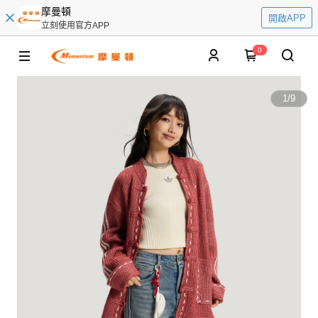
摩曼頓
開啟APP
立刻使用官方APP
0
1
/
9