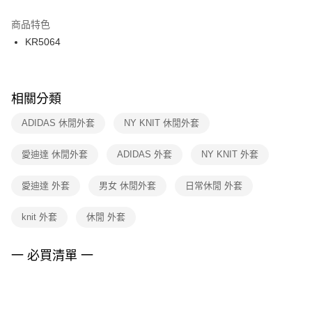
結帳頁面，進行簡訊認證並確認金額後，即可完成結帳。
２．訂單成立數日內，您將收到繳費通知簡訊。
商品特色
付款後門市自取
３．收到繳費通知簡訊後14天內，點擊此簡訊中的連結，可透過四大超商／
KR5064
每筆NT$100，滿NT$1,500(含以上)免運費
ATM／網路銀行／等多元方式進行付款，方視為交易完成。
※ 請注意：結帳手續完成當下不需立刻繳費，但若您需要取消訂單，請聯絡
購買商品的店家。未經商家同意取消之訂單仍視為有效，需透過AFTEE先享
後付繳納相關費用。
※ 交易是否成功請以「AFTEE先享後付 」之結帳頁面顯示為準，若有關於
相關分類
是否繳費成功／繳費後需取消欲退款等相關疑問，請聯繫「AFTEE先享後付
客戶支援中心」
https://netprotections.freshdesk.com/support/home
ADIDAS 休閒外套
NY KNIT 休閒外套
【注意事項】
愛迪達 休閒外套
ADIDAS 外套
NY KNIT 外套
１．透過由恩沛科技股份有限公司提供之「AFTEE先享後付」服務完成之交
易，需依本服務之必要範圍內提供個人資料，並將交易相關給付款項請求債
權轉讓予恩沛科技股份有限公司。
愛迪達 外套
男女 休閒外套
日常休閒 外套
２．關於個人資料處理事宜，請瀏覽以下網址：
https://aftee.tw/terms/#terms3
knit 外套
休閒 外套
３．未成年的使用者請事先徵得法定代理人或監護人之同意方可使用
「AFTEE先享後付」，若未經同意申辦者引起之損失，本公司不負相關責
任。
一 必買清單 一
４．使用「AFTEE先享後付」時，將依據個別帳號之用戶狀況，依本公司即
時審查核予不同之上限額度；若仍有額度不足之情形，本公司將視審查結果
請求用戶進行身份認證。
５．嚴禁一人註冊多個帳號或使用他人資訊註冊。若發現惡意使用之情形，
恩沛科技股份有限公司將有權停止該用戶之使用額度並採取法律行動。