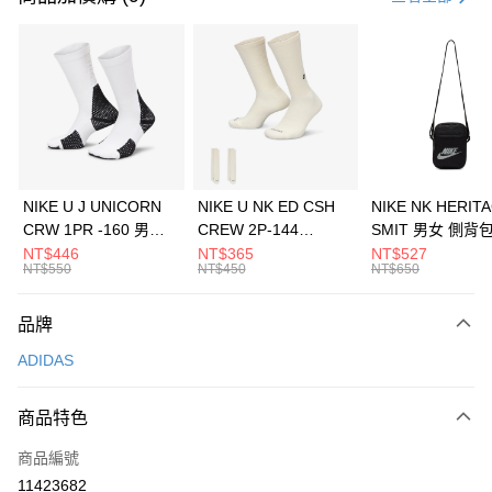
信用卡分期付款
3 期 0 利率 每期
NT$1,963
21家銀行
合作金庫商業銀行
第一商業銀行
LINE Pay
華南商業銀行
彰化商業銀行
Apple Pay
上海商業儲蓄銀行
台北富邦商業銀行
國泰世華商業銀行
兆豐國際商業銀行
悠遊付
臺灣中小企業銀行
台中商業銀行
NIKE U J UNICORN
NIKE U NK ED CSH
NIKE NK HERIT
匯豐（台灣）商業銀行
華泰商業銀行
CRW 1PR -160 男女
CREW 2P-144
SMIT 男女 側背
全盈+PAY
聯邦商業銀行
遠東國際商業銀行
中統襪 FZ3393100
EMBRDY 男女 短統襪
BA5871010
NT$446
NT$365
NT$527
元大商業銀行
永豐商業銀行
NT$550
NT$450
NT$650
AFTEE先享後付
FZ3073133
玉山商業銀行
星展（台灣）商業銀行
相關說明
台新國際商業銀行
中國信託商業銀行
品牌
【關於「AFTEE先享後付」】
台灣樂天信用卡公司
AFTEE先享後付是「在收到商品之後才付款」的支付方式。 讓您購物簡單
運送方式
ADIDAS
便利好安心！
１．簡單：不需註冊會員、不需綁卡、不需儲值。
7-11取貨(快速到店)
２．便利：只要手機號碼，簡訊認證，即可結帳。
商品特色
每筆NT$100，滿NT$1,500(含以上)免運費
３．安心：先確認商品／服務後，再付款。
商品編號
宅配
【「AFTEE先享後付」結帳流程】
１．於結帳方式選擇「AFTEE先享後付」後，將跳轉至「AFTEE先享後付」
11423682
每筆NT$100，滿NT$1,500(含以上)免運費