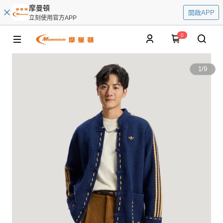
摩曼頓
開啟APP
立刻使用官方APP
0
1
/
9