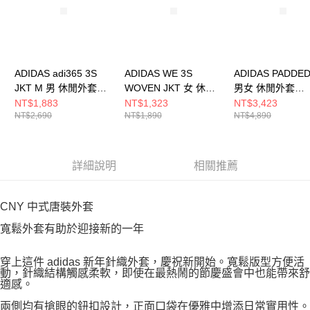
ADIDAS adi365 3S
ADIDAS WE 3S
ADIDAS PADDED
JKT M 男 休閒外套
WOVEN JKT 女 休閒
男女 休閒外套
KQ8061
外套 JD6539
KG3224
NT$1,883
NT$1,323
NT$3,423
NT$2,690
NT$1,890
NT$4,890
詳細說明
相關推薦
CNY 中式唐裝外套
寬鬆外套有助於迎接新的一年
穿上這件 adidas 新年針織外套，慶祝新開始。寬鬆版型方便活
動，針織結構觸感柔軟，即使在最熱鬧的節慶盛會中也能帶來舒
適感。
兩側均有搶眼的鈕扣設計，正面口袋在優雅中增添日常實用性。