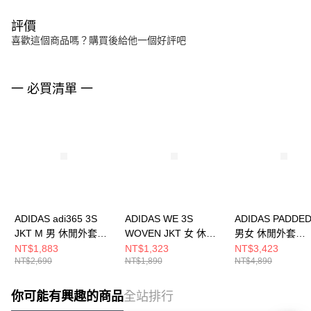
評價
喜歡這個商品嗎？購買後給他一個好評吧
一 必買清單 一
ADIDAS adi365 3S
ADIDAS WE 3S
ADIDAS PADDED
JKT M 男 休閒外套
WOVEN JKT 女 休閒
男女 休閒外套
KQ8061
外套 JD6539
KG3224
NT$1,883
NT$1,323
NT$3,423
NT$2,690
NT$1,890
NT$4,890
你可能有興趣的商品
全站排行