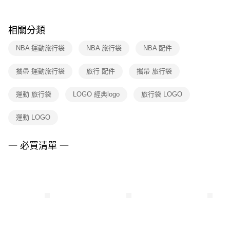
購買商品的店家。未經商家同意取消之訂單仍視為有效，需透過AFTEE先享
後付繳納相關費用。
※ 交易是否成功請以「AFTEE先享後付 」之結帳頁面顯示為準，若有關於
相關分類
是否繳費成功／繳費後需取消欲退款等相關疑問，請聯繫「AFTEE先享後付
客戶支援中心」
https://netprotections.freshdesk.com/support/home
NBA 運動旅行袋
NBA 旅行袋
NBA 配件
【注意事項】
攜帶 運動旅行袋
旅行 配件
攜帶 旅行袋
１．透過由恩沛科技股份有限公司提供之「AFTEE先享後付」服務完成之交
易，需依本服務之必要範圍內提供個人資料，並將交易相關給付款項請求債
權轉讓予恩沛科技股份有限公司。
運動 旅行袋
LOGO 經典logo
旅行袋 LOGO
２．關於個人資料處理事宜，請瀏覽以下網址：
https://aftee.tw/terms/#terms3
運動 LOGO
３．未成年的使用者請事先徵得法定代理人或監護人之同意方可使用
「AFTEE先享後付」，若未經同意申辦者引起之損失，本公司不負相關責
任。
一 必買清單 一
４．使用「AFTEE先享後付」時，將依據個別帳號之用戶狀況，依本公司即
時審查核予不同之上限額度；若仍有額度不足之情形，本公司將視審查結果
請求用戶進行身份認證。
５．嚴禁一人註冊多個帳號或使用他人資訊註冊。若發現惡意使用之情形，
恩沛科技股份有限公司將有權停止該用戶之使用額度並採取法律行動。