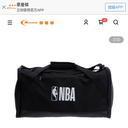
摩曼頓
開啟APP
立刻使用官方APP
0
1
/
10