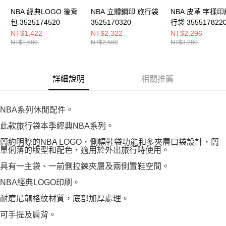
NBA 經典LOGO 後背
NBA 立體鋼印 旅行袋
NBA 皮革 字樣印
包 3525174520
3525170320
行袋 355517822
NT$1,422
NT$2,322
NT$2,296
NT$1,580
NT$2,580
NT$3,280
詳細說明
相關推薦
NBA系列休閒配件。
此款旅行袋本季經典NBA系列。
簡約明瞭的NBA LOGO，側幅鞋袋功能和多夾層口袋設計，簡
單俐落的版型和配色，適用於外出旅行時使用。
具有一主袋、一前側拉鍊夾層及兩側置鞋空間。
NBA經典LOGO印刷。
耐磨尼龍格紋材質，底部加厚處理。
可手提及肩背。