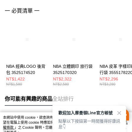
一 必買清單 一
NBA 經典LOGO 後背
NBA 立體鋼印 旅行袋
NBA 皮革 字樣印
包 3525174520
3525170320
行袋 355517822
NT$1,422
NT$2,322
NT$2,296
NT$1,580
NT$2,580
NT$3,280
你可能有興趣的商品
全站排行
歡迎加入摩曼頓Line官方帳號
本網站中使用 cookie，欲查詢有關本網站使用 cookie 方式之詳情，及若您不希
點擊以下按鈕第一時間獲得好康訊
熱門標籤
望在電腦上使用 cookie 時應如何變更電腦的 cookie 設定，請參閱本網站「
隱私
息👇
權條款
」之 Cookie 聲明。您繼續使用本網站即表示您同意本公司得按本網站使