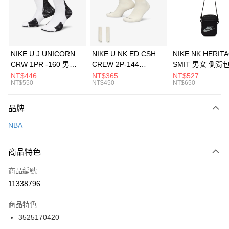
合作金庫商業銀行
第一商業銀行
LINE Pay
華南商業銀行
彰化商業銀行
Apple Pay
上海商業儲蓄銀行
台北富邦商業銀行
國泰世華商業銀行
兆豐國際商業銀行
悠遊付
臺灣中小企業銀行
台中商業銀行
NIKE U J UNICORN
NIKE U NK ED CSH
NIKE NK HERIT
匯豐（台灣）商業銀行
華泰商業銀行
CRW 1PR -160 男女
CREW 2P-144
SMIT 男女 側背
全盈+PAY
聯邦商業銀行
遠東國際商業銀行
中統襪 FZ3393100
EMBRDY 男女 短統襪
BA5871010
NT$446
NT$365
NT$527
元大商業銀行
永豐商業銀行
NT$550
NT$450
NT$650
AFTEE先享後付
FZ3073133
玉山商業銀行
星展（台灣）商業銀行
相關說明
台新國際商業銀行
中國信託商業銀行
品牌
【關於「AFTEE先享後付」】
台灣樂天信用卡公司
AFTEE先享後付是「在收到商品之後才付款」的支付方式。 讓您購物簡單
運送方式
NBA
便利好安心！
１．簡單：不需註冊會員、不需綁卡、不需儲值。
7-11取貨(快速到店)
２．便利：只要手機號碼，簡訊認證，即可結帳。
商品特色
每筆NT$100，滿NT$1,500(含以上)免運費
３．安心：先確認商品／服務後，再付款。
商品編號
宅配
【「AFTEE先享後付」結帳流程】
１．於結帳方式選擇「AFTEE先享後付」後，將跳轉至「AFTEE先享後付」
11338796
每筆NT$100，滿NT$1,500(含以上)免運費
結帳頁面，進行簡訊認證並確認金額後，即可完成結帳。
２．訂單成立數日內，您將收到繳費通知簡訊。
商品特色
付款後門市自取
３．收到繳費通知簡訊後14天內，點擊此簡訊中的連結，可透過四大超商／
3525170420
每筆NT$100，滿NT$1,500(含以上)免運費
ATM／網路銀行／等多元方式進行付款，方視為交易完成。
※ 請注意：結帳手續完成當下不需立刻繳費，但若您需要取消訂單，請聯絡