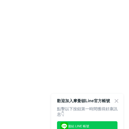
歡迎加入摩曼頓Line官方帳號
點擊以下按鈕第一時間獲得好康訊
息👇
連結 LINE 帳號