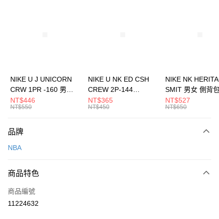
信用卡分期付款
3 期 0 利率 每期
NT$893
21家銀行
合作金庫商業銀行
第一商業銀行
LINE Pay
華南商業銀行
彰化商業銀行
Apple Pay
上海商業儲蓄銀行
台北富邦商業銀行
國泰世華商業銀行
兆豐國際商業銀行
悠遊付
臺灣中小企業銀行
台中商業銀行
NIKE U J UNICORN
NIKE U NK ED CSH
NIKE NK HERIT
匯豐（台灣）商業銀行
華泰商業銀行
CRW 1PR -160 男女
CREW 2P-144
SMIT 男女 側背
全盈+PAY
聯邦商業銀行
遠東國際商業銀行
中統襪 FZ3393100
EMBRDY 男女 短統襪
BA5871010
NT$446
NT$365
NT$527
元大商業銀行
永豐商業銀行
NT$550
NT$450
NT$650
AFTEE先享後付
FZ3073133
玉山商業銀行
星展（台灣）商業銀行
相關說明
台新國際商業銀行
中國信託商業銀行
品牌
【關於「AFTEE先享後付」】
台灣樂天信用卡公司
AFTEE先享後付是「在收到商品之後才付款」的支付方式。 讓您購物簡單
運送方式
NBA
便利好安心！
１．簡單：不需註冊會員、不需綁卡、不需儲值。
7-11取貨(快速到店)
２．便利：只要手機號碼，簡訊認證，即可結帳。
商品特色
每筆NT$100，滿NT$1,500(含以上)免運費
３．安心：先確認商品／服務後，再付款。
商品編號
宅配
【「AFTEE先享後付」結帳流程】
１．於結帳方式選擇「AFTEE先享後付」後，將跳轉至「AFTEE先享後付」
11224632
每筆NT$100，滿NT$1,500(含以上)免運費
結帳頁面，進行簡訊認證並確認金額後，即可完成結帳。