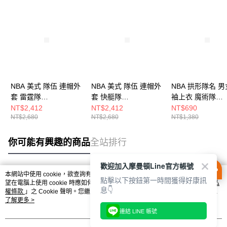
NBA 美式 隊伍 連帽外
NBA 美式 隊伍 連帽外
NBA 拱形隊名 男
套 雷霆隊
套 快艇隊
袖上衣 魔術隊
3555140111
3555140380
3625113020
NT$2,412
NT$2,412
NT$690
NT$2,680
NT$2,680
NT$1,380
你可能有興趣的商品
全站排行
歡迎加入摩曼頓Line官方帳號
本網站中使用 cookie，欲查詢有關本網站使用 cookie 方式之詳情，及若您不希
點擊以下按鈕第一時間獲得好康訊
熱門標籤
望在電腦上使用 cookie 時應如何變更電腦的 cookie 設定，請參閱本網站「
隱私
息👇
權條款
」之 Cookie 聲明。您繼續使用本網站即表示您同意本公司得按本網站使
用條款之 Cookie 聲明使用 cookie。
了解更多 >
連結 LINE 帳號