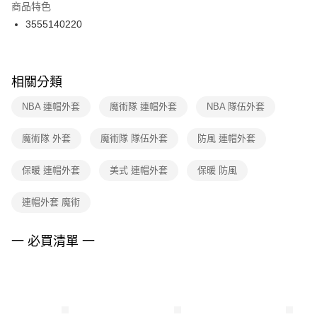
２．訂單成立數日內，您將收到繳費通知簡訊。
商品特色
付款後門市自取
３．收到繳費通知簡訊後14天內，點擊此簡訊中的連結，可透過四大超商／
3555140220
每筆NT$100，滿NT$1,500(含以上)免運費
ATM／網路銀行／等多元方式進行付款，方視為交易完成。
※ 請注意：結帳手續完成當下不需立刻繳費，但若您需要取消訂單，請聯絡
購買商品的店家。未經商家同意取消之訂單仍視為有效，需透過AFTEE先享
後付繳納相關費用。
※ 交易是否成功請以「AFTEE先享後付 」之結帳頁面顯示為準，若有關於
相關分類
是否繳費成功／繳費後需取消欲退款等相關疑問，請聯繫「AFTEE先享後付
客戶支援中心」
https://netprotections.freshdesk.com/support/home
NBA 連帽外套
魔術隊 連帽外套
NBA 隊伍外套
【注意事項】
魔術隊 外套
魔術隊 隊伍外套
防風 連帽外套
１．透過由恩沛科技股份有限公司提供之「AFTEE先享後付」服務完成之交
易，需依本服務之必要範圍內提供個人資料，並將交易相關給付款項請求債
權轉讓予恩沛科技股份有限公司。
保暖 連帽外套
美式 連帽外套
保暖 防風
２．關於個人資料處理事宜，請瀏覽以下網址：
https://aftee.tw/terms/#terms3
連帽外套 魔術
３．未成年的使用者請事先徵得法定代理人或監護人之同意方可使用
「AFTEE先享後付」，若未經同意申辦者引起之損失，本公司不負相關責
任。
一 必買清單 一
４．使用「AFTEE先享後付」時，將依據個別帳號之用戶狀況，依本公司即
時審查核予不同之上限額度；若仍有額度不足之情形，本公司將視審查結果
請求用戶進行身份認證。
５．嚴禁一人註冊多個帳號或使用他人資訊註冊。若發現惡意使用之情形，
恩沛科技股份有限公司將有權停止該用戶之使用額度並採取法律行動。