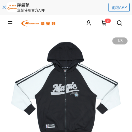
摩曼頓
開啟APP
立刻使用官方APP
0
1
/
8