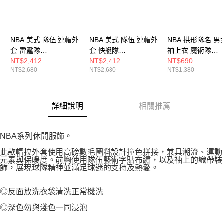
NBA 美式 隊伍 連帽外
NBA 美式 隊伍 連帽外
NBA 拱形隊名 男
套 雷霆隊
套 快艇隊
袖上衣 魔術隊
3555140111
3555140380
3625113020
NT$2,412
NT$2,412
NT$690
NT$2,680
NT$2,680
NT$1,380
詳細說明
相關推薦
NBA系列休閒服飾。
此款帽拉外套使用高磅數毛圈料設計撞色拼接，兼具潮流、運動
元素與保暖度。前胸使用隊伍藝術字貼布繡，以及袖上的織帶裝
飾，展現球隊精神並滿足球迷的支持及熱愛。
◎反面放洗衣袋清洗正常機洗
◎深色勿與淺色一同浸泡